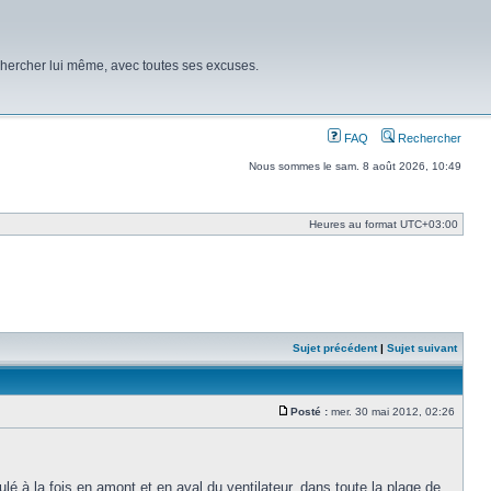
chercher lui même, avec toutes ses excuses.
FAQ
Rechercher
Nous sommes le sam. 8 août 2026, 10:49
Heures au format
UTC+03:00
Sujet précédent
|
Sujet suivant
Posté :
mer. 30 mai 2012, 02:26
Message
nulé à la fois en amont et en aval du ventilateur, dans toute la plage de