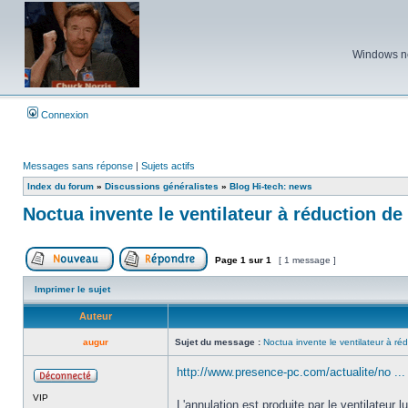
Windows ne 
Connexion
Messages sans réponse
|
Sujets actifs
Index du forum
»
Discussions généralistes
»
Blog Hi-tech: news
Noctua invente le ventilateur à réduction de 
Page
1
sur
1
[ 1 message ]
Poster un nouveau sujet
Répondre au sujet
Imprimer le sujet
Auteur
augur
Sujet du message :
Noctua invente le ventilateur à réd
http://www.presence-pc.com/actualite/no ...
Hors
VIP
ligne
L'annulation est produite par le ventilateur 