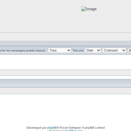
icher les messages postés depuis :
Trier par
Développé par
phpBB
® Forum Software © phpBB Limited
Traduit par
phpBB-fr.com