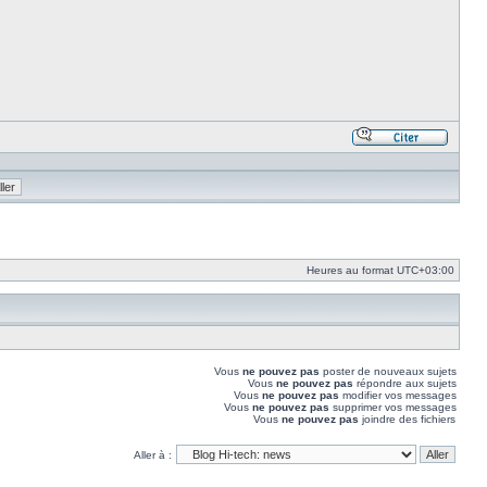
Répond
en
citant
le
messa
Heures au format
UTC+03:00
Vous
ne pouvez pas
poster de nouveaux sujets
Vous
ne pouvez pas
répondre aux sujets
Vous
ne pouvez pas
modifier vos messages
Vous
ne pouvez pas
supprimer vos messages
Vous
ne pouvez pas
joindre des fichiers
Aller à :