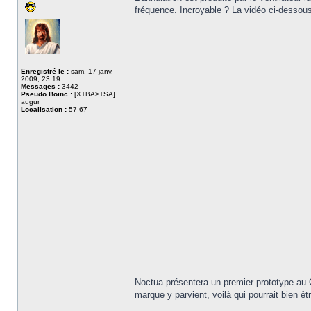
fréquence. Incroyable ? La vidéo ci-dessous 
Enregistré le :
sam. 17 janv.
2009, 23:19
Messages :
3442
Pseudo Boinc :
[XTBA>TSA]
augur
Localisation :
57 67
Noctua présentera un premier prototype au C
marque y parvient, voilà qui pourrait bien ê