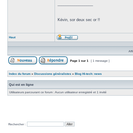
_________________
Kévin, sor deux sec or !!
Haut
Profil
Aff
Page
1
sur
1
[ 1 message ]
Poster un nouveau sujet
Répondre au sujet
Index du forum
»
Discussions généralistes
»
Blog Hi-tech: news
Qui est en ligne
Utilisateurs parcourant ce forum : Aucun utilisateur enregistré et 1 invité
Rechercher :