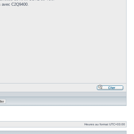
sus avec C2Q9400.
Répond
en
citant
le
messa
Heures au format
UTC+03:00