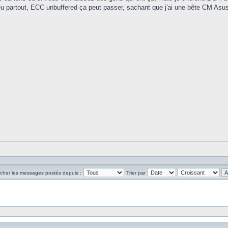
un peu partout, ECC unbuffered ça peut passer, sachant que j'ai une bête CM A
icher les messages postés depuis :
Trier par