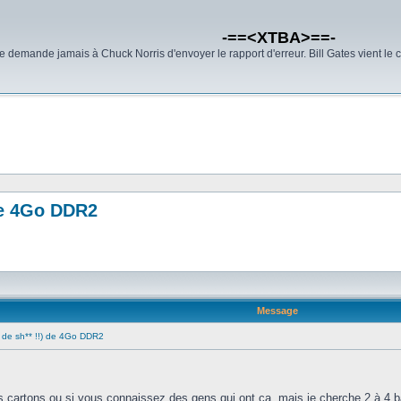
-==<XTBA>==-
demande jamais à Chuck Norris d'envoyer le rapport d'erreur. Bill Gates vient le 
de 4Go DDR2
Message
 de sh** !!) de 4Go DDR2
es cartons ou si vous connaissez des gens qui ont ça, mais je cherche 2 à 