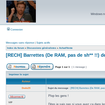
Windows ne 
Connexion
Messages sans réponse
|
Sujets actifs
Index du forum
»
Discussions généralistes
»
Achat/Vente
[RECH] Barrettes (De RAM, pas de sh** !!) 
Page
1
sur
1
[ 1 message ]
Poster un nouveau sujet
Répondre au sujet
Imprimer le sujet
Auteur
Dodo29
Sujet du message :
[RECH] Barrettes (De RAM, pas
Plop les gens !
Hors
VIP
ligne
Dites je sais pas si vous avez ça dans l