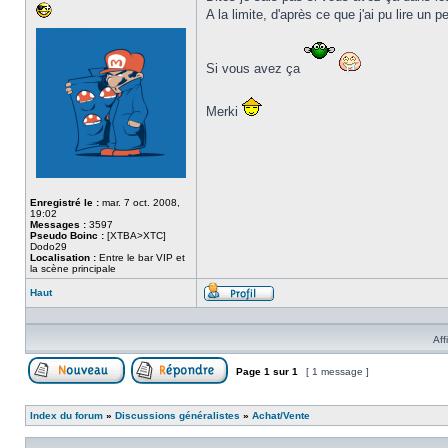
A la limite, d'après ce que j'ai pu lire 
Si vous avez ça
Merki
Enregistré le :
mar. 7 oct. 2008,
19:02
Messages :
3597
Pseudo Boinc :
[XTBA>XTC]
Dodo29
Localisation :
Entre le bar VIP et
la scène principale
Haut
Profil
Aff
Page
1
sur
1
[ 1 message ]
Poster un nouveau sujet
Répondre au sujet
Index du forum
»
Discussions généralistes
»
Achat/Vente