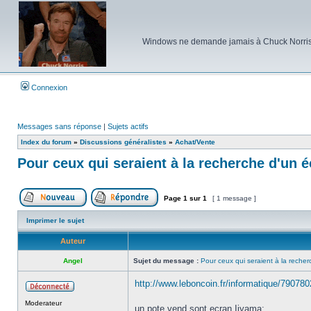
Windows ne demande jamais à Chuck Norris d'e
Connexion
Messages sans réponse
|
Sujets actifs
Index du forum
»
Discussions généralistes
»
Achat/Vente
Pour ceux qui seraient à la recherche d'un 
Page
1
sur
1
[ 1 message ]
Poster un nouveau sujet
Répondre au sujet
Imprimer le sujet
Auteur
Angel
Sujet du message :
Pour ceux qui seraient à la reche
http://www.leboncoin.fr/informatique/79078
Hors
Moderateur
ligne
un pote vend sont ecran Iiyama: