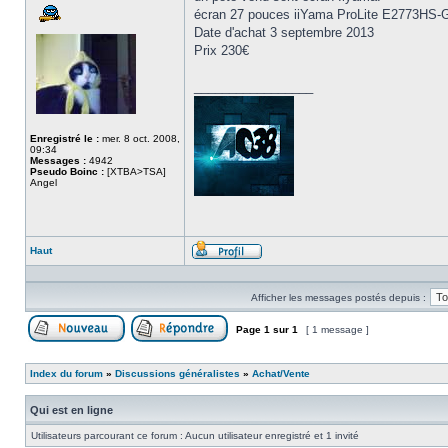
écran 27 pouces iiYama ProLite E2773HS-G
Date d'achat 3 septembre 2013
Prix 230€
_________________
Enregistré le :
mer. 8 oct. 2008,
09:34
Messages :
4942
Pseudo Boinc :
[XTBA>TSA]
Angel
Haut
Profil
Afficher les messages postés depuis :
Page
1
sur
1
[ 1 message ]
Poster un nouveau sujet
Répondre au sujet
Index du forum
»
Discussions généralistes
»
Achat/Vente
Qui est en ligne
Utilisateurs parcourant ce forum : Aucun utilisateur enregistré et 1 invité