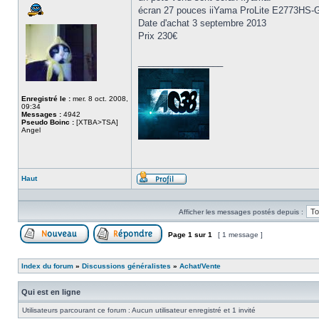
écran 27 pouces iiYama ProLite E2773HS-G
Date d'achat 3 septembre 2013
Prix 230€
_________________
Enregistré le :
mer. 8 oct. 2008,
09:34
Messages :
4942
Pseudo Boinc :
[XTBA>TSA]
Angel
Haut
Profil
Afficher les messages postés depuis :
Page
1
sur
1
[ 1 message ]
Poster un nouveau sujet
Répondre au sujet
Index du forum
»
Discussions généralistes
»
Achat/Vente
Qui est en ligne
Utilisateurs parcourant ce forum : Aucun utilisateur enregistré et 1 invité