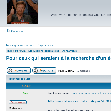
Windows ne demande jamais à Chuck Norris d'e
Connexion
Messages sans réponse
|
Sujets actifs
Index du forum
»
Discussions généralistes
»
Achat/Vente
Pour ceux qui seraient à la recherche d'un 
Page
1
sur
1
[ 1 message ]
Poster un nouveau sujet
Répondre au sujet
Imprimer le sujet
Auteur
Angel
Sujet du message :
Pour ceux qui seraient à la reche
http://www.leboncoin.fr/informatique/79078
Hors
Moderateur
ligne
un pote vend sont ecran Iiyama: