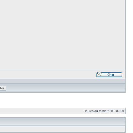
Répond
en
citant
le
messa
Heures au format
UTC+03:00