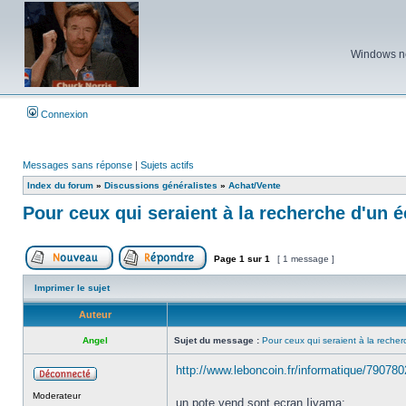
Windows ne 
Connexion
Messages sans réponse
|
Sujets actifs
Index du forum
»
Discussions généralistes
»
Achat/Vente
Pour ceux qui seraient à la recherche d'un 
Page
1
sur
1
[ 1 message ]
Poster un nouveau sujet
Répondre au sujet
Imprimer le sujet
Auteur
Angel
Sujet du message :
Pour ceux qui seraient à la reche
http://www.leboncoin.fr/informatique/79078
Hors
Moderateur
ligne
un pote vend sont ecran Iiyama: