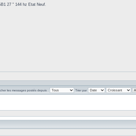
B1 27 " 144 hz Etat Neuf.
icher les messages postés depuis :
Trier par