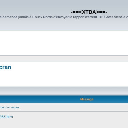
-==<XTBA>==-
demande jamais à Chuck Norris d'envoyer le rapport d'erreur. Bill Gates vient le 
écran
Message
rche d'un écran
0263.htm