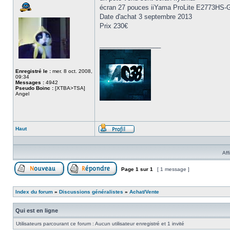
écran 27 pouces iiYama ProLite E2773HS-G
Date d'achat 3 septembre 2013
Prix 230€
_________________
Enregistré le :
mer. 8 oct. 2008,
09:34
Messages :
4942
Pseudo Boinc :
[XTBA>TSA]
Angel
Haut
Profil
Aff
Page
1
sur
1
[ 1 message ]
Poster un nouveau sujet
Répondre au sujet
Index du forum
»
Discussions généralistes
»
Achat/Vente
Qui est en ligne
Utilisateurs parcourant ce forum : Aucun utilisateur enregistré et 1 invité