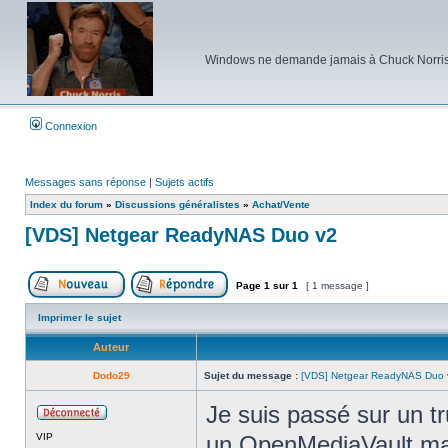
Windows ne demande jamais à Chuck Norris d'e
Connexion
Messages sans réponse
|
Sujets actifs
Index du forum
»
Discussions généralistes
»
Achat/Vente
[VDS] Netgear ReadyNAS Duo v2
Page
1
sur
1
[ 1 message ]
Poster un nouveau sujet
Répondre au sujet
Imprimer le sujet
Auteur
Dodo29
Sujet du message :
[VDS] Netgear ReadyNAS Duo 
Je suis passé sur un t
Hors
VIP
un OpenMediaVault mai
ligne