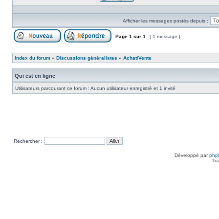
Profil
Afficher les messages postés depuis :
Page
1
sur
1
[ 1 message ]
Poster un nouveau sujet
Répondre au sujet
Index du forum
»
Discussions généralistes
»
Achat/Vente
Qui est en ligne
Utilisateurs parcourant ce forum : Aucun utilisateur enregistré et 1 invité
Rechercher :
Développé par
php
Tra