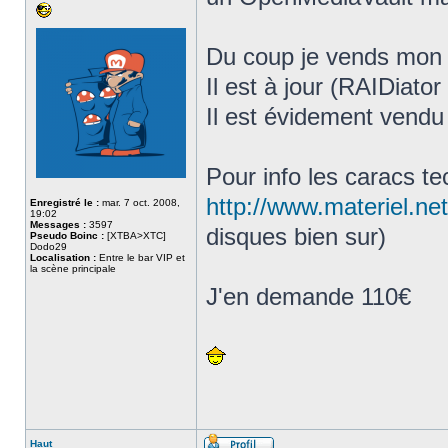
Du coup je vends mon 
Il est à jour (RAIDiator 
Il est évidement vendu
Pour info les caracs te
http://www.materiel.net
Enregistré le :
mar. 7 oct. 2008,
19:02
Messages :
3597
disques bien sur)
Pseudo Boinc :
[XTBA>XTC]
Dodo29
Localisation :
Entre le bar VIP et
la scène principale
J'en demande 110€
Haut