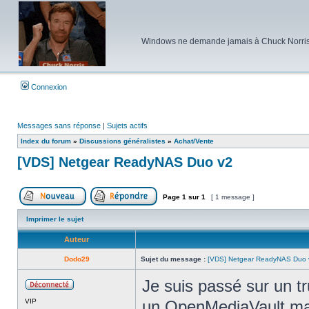
Windows ne demande jamais à Chuck Norris d'e
Connexion
Messages sans réponse
|
Sujets actifs
Index du forum
»
Discussions généralistes
»
Achat/Vente
[VDS] Netgear ReadyNAS Duo v2
Page
1
sur
1
[ 1 message ]
Poster un nouveau sujet
Répondre au sujet
Imprimer le sujet
Auteur
Dodo29
Sujet du message :
[VDS] Netgear ReadyNAS Duo 
Je suis passé sur un t
Hors
VIP
un OpenMediaVault mai
ligne