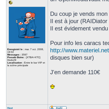
Du coup je vends mon 
Il est à jour (RAIDiator 
Il est évidement vendu
Pour info les caracs te
http://www.materiel.net
Enregistré le :
mar. 7 oct. 2008,
19:02
Messages :
3597
disques bien sur)
Pseudo Boinc :
[XTBA>XTC]
Dodo29
Localisation :
Entre le bar VIP et
la scène principale
J'en demande 110€
Haut