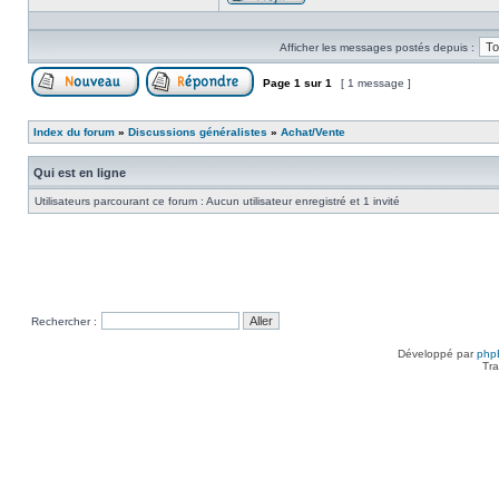
Profil
Afficher les messages postés depuis :
Page
1
sur
1
[ 1 message ]
Poster un nouveau sujet
Répondre au sujet
Index du forum
»
Discussions généralistes
»
Achat/Vente
Qui est en ligne
Utilisateurs parcourant ce forum : Aucun utilisateur enregistré et 1 invité
Rechercher :
Développé par
php
Tra