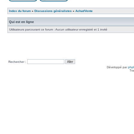
Poster un nouveau sujet
Répondre au sujet
Index du forum
»
Discussions généralistes
»
Achat/Vente
Qui est en ligne
Utilisateurs parcourant ce forum : Aucun utilisateur enregistré et 1 invité
Rechercher :
Développé par
php
Tra