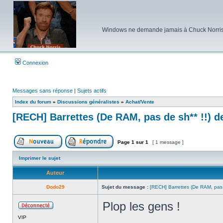
Windows ne demande jamais à Chuck Norris d'e
Connexion
Messages sans réponse
|
Sujets actifs
Index du forum
»
Discussions généralistes
»
Achat/Vente
[RECH] Barrettes (De RAM, pas de sh** !!) 
Page
1
sur
1
[ 1 message ]
Poster un nouveau sujet
Répondre au sujet
Imprimer le sujet
Auteur
Dodo29
Sujet du message :
[RECH] Barrettes (De RAM, pas
Plop les gens !
Hors
VIP
ligne