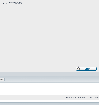
sus avec C2Q9400.
Répond
en
citant
le
messa
Heures au format
UTC+03:00