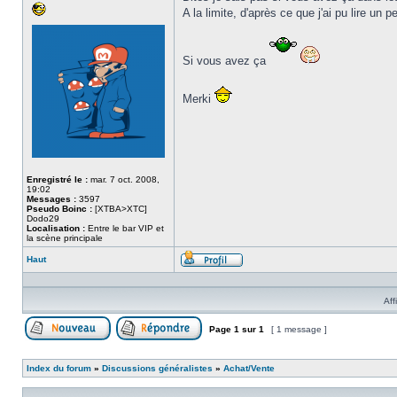
A la limite, d'après ce que j'ai pu lire 
Si vous avez ça
Merki
Enregistré le :
mar. 7 oct. 2008,
19:02
Messages :
3597
Pseudo Boinc :
[XTBA>XTC]
Dodo29
Localisation :
Entre le bar VIP et
la scène principale
Haut
Profil
Aff
Page
1
sur
1
[ 1 message ]
Poster un nouveau sujet
Répondre au sujet
Index du forum
»
Discussions généralistes
»
Achat/Vente