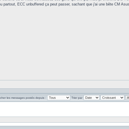
un peu partout, ECC unbuffered ça peut passer, sachant que j'ai une bête CM A
icher les messages postés depuis :
Trier par