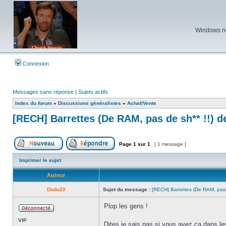
Windows ne 
Connexion
Messages sans réponse
|
Sujets actifs
Index du forum
»
Discussions généralistes
»
Achat/Vente
[RECH] Barrettes (De RAM, pas de sh** !!) 
Page
1
sur
1
[ 1 message ]
Poster un nouveau sujet
Répondre au sujet
Imprimer le sujet
Auteur
Dodo29
Sujet du message :
[RECH] Barrettes (De RAM, pas
Plop les gens !
Hors
VIP
ligne
Dites je sais pas si vous avez ça dans l