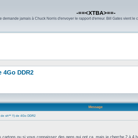
-==<XTBA>==-
demande jamais à Chuck Norris d'envoyer le rapport d'erreur. Bill Gates vient le 
de 4Go DDR2
Message
 de sh** !!) de 4Go DDR2
es cartons ou si vous connaissez des gens qui ont ça, mais je cherche 2 à 