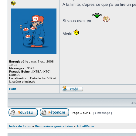
A la limite, d'après ce que j'ai pu lire 
Si vous avez ça
Merki
Enregistré le :
mar. 7 oct. 2008,
19:02
Messages :
3597
Pseudo Boinc :
[XTBA>XTC]
Dodo29
Localisation :
Entre le bar VIP et
la scène principale
Haut
Profil
Aff
Page
1
sur
1
[ 1 message ]
Poster un nouveau sujet
Répondre au sujet
Index du forum
»
Discussions généralistes
»
Achat/Vente