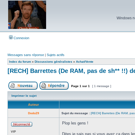
Windows ne 
Connexion
Messages sans réponse
|
Sujets actifs
Index du forum
»
Discussions généralistes
»
Achat/Vente
[RECH] Barrettes (De RAM, pas de sh** !!) 
Page
1
sur
1
[ 1 message ]
Poster un nouveau sujet
Répondre au sujet
Imprimer le sujet
Auteur
Dodo29
Sujet du message :
[RECH] Barrettes (De RAM, pas
Plop les gens !
Hors
VIP
ligne
Dites je sais pas si vous avez ça dans l