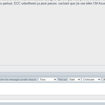
un peu partout, ECC unbuffered ça peut passer, sachant que j'ai une bête CM A
icher les messages postés depuis :
Trier par