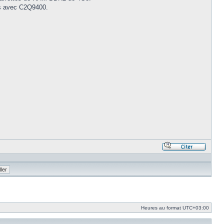
sus avec C2Q9400.
Répond
en
citant
le
messa
Heures au format
UTC+03:00