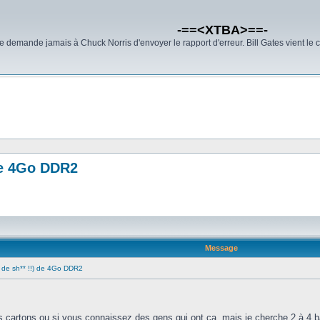
-==<XTBA>==-
demande jamais à Chuck Norris d'envoyer le rapport d'erreur. Bill Gates vient le 
de 4Go DDR2
Message
 de sh** !!) de 4Go DDR2
es cartons ou si vous connaissez des gens qui ont ça, mais je cherche 2 à 