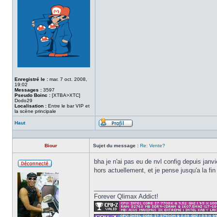
Enregistré le :
mar. 7 oct. 2008,
19:02
Messages :
3597
Pseudo Boinc :
[XTBA>XTC]
Dodo29
Localisation :
Entre le bar VIP et
la scène principale
Haut
Profil
Biour
Sujet du message :
Re: Vente?
bha je n'ai pas eu de nvl config depuis janvi
hors actuellement, et je pense jusqu'a la f
Hors
ligne
_________________
Forever Qlimax Addict!