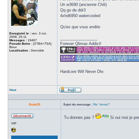
Un w3690 (ancienne Chili)
Qq go de ddr3
4xhd6950 watercooled
Qu'es que vous endite
Enregistré le :
ven. 3 oct.
2008, 20:11
_________________
Messages :
19467
Forever Qlimax Addict!
Pseudo Boinc :
[XTBA>TSA]
Biour
Localisation :
Grenoble
Hardcore Will Never DIe.
Haut
Profil
Dodo29
Sujet du message :
Re: Vente?
Tu donnes pas ?
Si oui moi je p
Hors
VIP
ligne