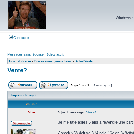
Windows ne 
Connexion
Messages sans réponse
|
Sujets actifs
Index du forum
»
Discussions généralistes
»
Achat/Vente
Vente?
Page
1
sur
1
[ 4 messages ]
Poster un nouveau sujet
Répondre au sujet
Imprimer le sujet
Auteur
Biour
Sujet du message :
Vente?
Je me tâte après 5 ans à revendre une part
Hors
ligne
Asrock x58 deluxe 3 (4 pcie 16x en 8x8x8x