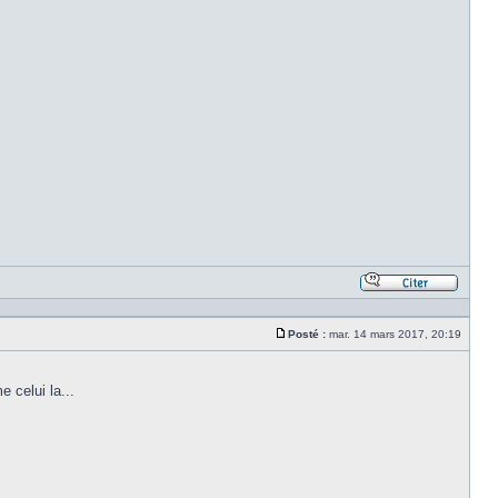
Répond
en
citant
Posté :
mar. 14 mars 2017, 20:19
le
Message
messa
 celui la...