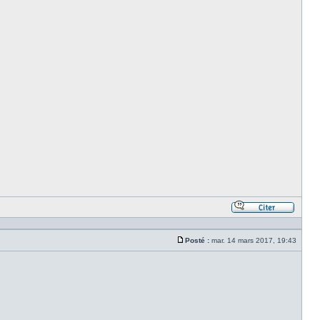
Répond
en
citant
Posté :
mar. 14 mars 2017, 19:43
le
Message
messa