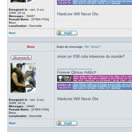
Enregistré le :
ven. 3 oct.
2008, 20:11
Hardcore Will Never DIe.
Messages :
19467
Pseudo Boinc :
[XTBA>TSA]
Biour
Localisation :
Grenoble
Haut
Profil
Biour
Sujet du message :
Re: Vente?
sinon un X58 cela interesse du monde?
Hors
ligne
_________________
Forever Qlimax Addict!
Hardcore Will Never DIe.
Enregistré le :
ven. 3 oct.
2008, 20:11
Messages :
19467
Pseudo Boinc :
[XTBA>TSA]
Biour
Localisation :
Grenoble
Haut
Profil