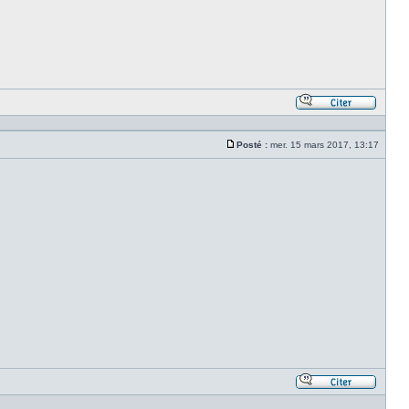
Répond
en
citant
Posté :
mer. 15 mars 2017, 13:17
le
Message
messa
Répond
en