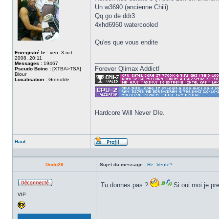
Un w3690 (ancienne Chili)
Qq go de ddr3
4xhd6950 watercooled
Qu'es que vous endite
Enregistré le :
ven. 3 oct.
2008, 20:11
_________________
Messages :
19467
Forever Qlimax Addict!
Pseudo Boinc :
[XTBA>TSA]
Biour
Localisation :
Grenoble
Hardcore Will Never DIe.
Haut
Profil
Dodo29
Sujet du message :
Re: Vente?
Tu donnes pas ?
Si oui moi je p
Hors
VIP
ligne