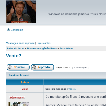
Windows ne demande jamais à Chuck Norris d'e
Connexion
Messages sans réponse
|
Sujets actifs
Index du forum
»
Discussions généralistes
»
Achat/Vente
Vente?
Page
1
sur
1
[ 4 messages ]
Poster un nouveau sujet
Répondre au sujet
Imprimer le sujet
Auteur
Biour
Sujet du message :
Vente?
Je me tâte après 5 ans à revendre une part
Hors
ligne
Asrock x58 deluxe 3 (4 pcie 16x en 8x8x8x