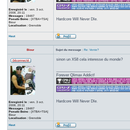
Enregistré le :
ven. 3 oct.
2008, 20:11
Messages :
19467
Hardcore Will Never DIe.
Pseudo Boinc :
[XTBA>TSA]
Biour
Localisation :
Grenoble
Haut
Profil
Biour
Sujet du message :
Re: Vente?
sinon un X58 cela interesse du monde?
Hors
ligne
_________________
Forever Qlimax Addict!
Hardcore Will Never DIe.
Enregistré le :
ven. 3 oct.
2008, 20:11
Messages :
19467
Pseudo Boinc :
[XTBA>TSA]
Biour
Localisation :
Grenoble
Haut
Profil