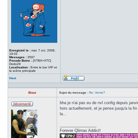
Enregistré le :
mar. 7 oct. 2008,
19:02
Messages :
3597
Pseudo Boinc :
[XTBA>XTC]
Dodo29
Localisation :
Entre le bar VIP et
la scène principale
Haut
Profil
Biour
Sujet du message :
Re: Vente?
bha je n'ai pas eu de nvl config depuis janvi
hors actuellement, et je pense jusqu'a la f
Hors
ligne
la...
_________________
Forever Qlimax Addict!