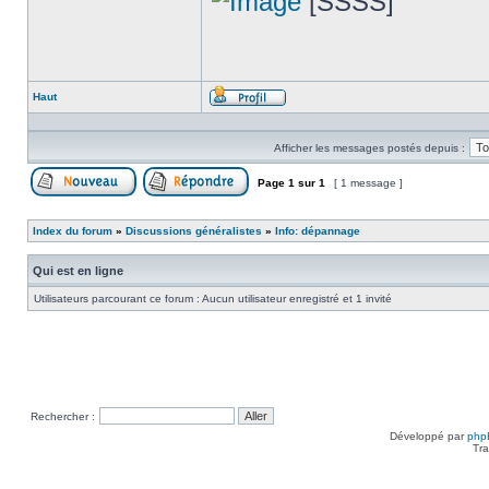
[SSSS]
Haut
Profil
Afficher les messages postés depuis :
Page
1
sur
1
[ 1 message ]
Poster un nouveau sujet
Répondre au sujet
Index du forum
»
Discussions généralistes
»
Info: dépannage
Qui est en ligne
Utilisateurs parcourant ce forum : Aucun utilisateur enregistré et 1 invité
Rechercher :
Développé par
php
Tra