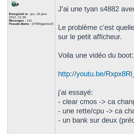
J'ai une tyan s4882 ave
Enregistré le :
jeu. 19 janv.
2012, 21:38
Messages :
141
Pseudo Boinc :
[XTBA]gizmo15
Le problème c'est quelle
sur le petit afficheur.
Voila une vidéo du boot:
http://youtu.be/Rxpx8Rl
j'ai essayé:
- clear cmos -> ca chan
- une rette/cpu -> ca ch
- un bank sur deux (pré