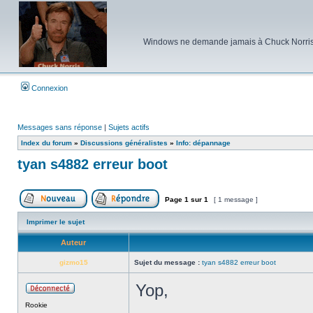
Windows ne demande jamais à Chuck Norris d'e
Connexion
Messages sans réponse
|
Sujets actifs
Index du forum
»
Discussions généralistes
»
Info: dépannage
tyan s4882 erreur boot
Page
1
sur
1
[ 1 message ]
Poster un nouveau sujet
Répondre au sujet
Imprimer le sujet
Auteur
gizmo15
Sujet du message :
tyan s4882 erreur boot
Yop,
Hors
Rookie
ligne