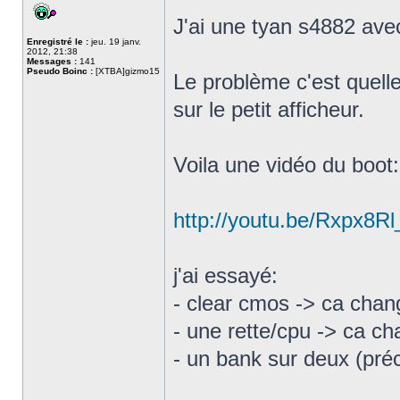
J'ai une tyan s4882 ave
Enregistré le :
jeu. 19 janv.
2012, 21:38
Messages :
141
Pseudo Boinc :
[XTBA]gizmo15
Le problème c'est quelle
sur le petit afficheur.
Voila une vidéo du boot:
http://youtu.be/Rxpx8Rl
j'ai essayé:
- clear cmos -> ca chan
- une rette/cpu -> ca ch
- un bank sur deux (pré