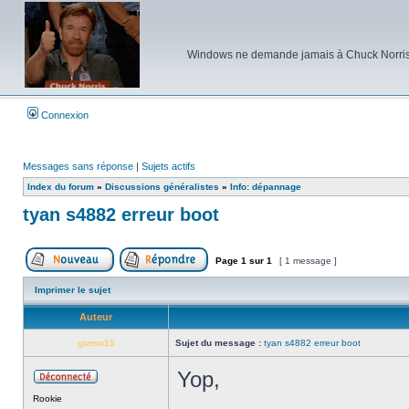
Windows ne demande jamais à Chuck Norris d'e
Connexion
Messages sans réponse
|
Sujets actifs
Index du forum
»
Discussions généralistes
»
Info: dépannage
tyan s4882 erreur boot
Page
1
sur
1
[ 1 message ]
Poster un nouveau sujet
Répondre au sujet
Imprimer le sujet
Auteur
gizmo15
Sujet du message :
tyan s4882 erreur boot
Yop,
Hors
Rookie
ligne