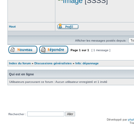
[SSSS]
Haut
Profil
Afficher les messages postés depuis :
Page
1
sur
1
[ 1 message ]
Poster un nouveau sujet
Répondre au sujet
Index du forum
»
Discussions généralistes
»
Info: dépannage
Qui est en ligne
Utilisateurs parcourant ce forum : Aucun utilisateur enregistré et 1 invité
Rechercher :
Développé par
php
Tra