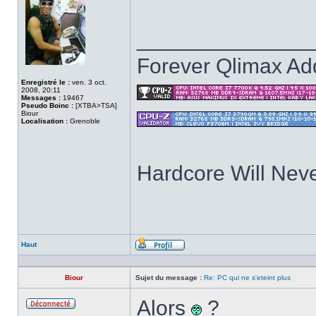
______________
Forever Qlimax Add
Enregistré le :
ven. 3 oct.
2008, 20:11
Messages :
19467
Pseudo Boinc :
[XTBA>TSA]
Biour
Localisation :
Grenoble
Hardcore Will Neve
Haut
Profil
Biour
Sujet du message :
Re: PC qui ne s'eteint plus
Alors
?
Hors