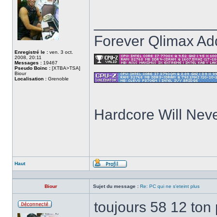
______________
Forever Qlimax Add
Enregistré le :
ven. 3 oct.
2008, 20:11
Messages :
19467
Pseudo Boinc :
[XTBA>TSA]
Biour
Localisation :
Grenoble
Hardcore Will Neve
Haut
Profil
Biour
Sujet du message :
Re: PC qui ne s'eteint plus
toujours 58 12 ton
Hors
ligne