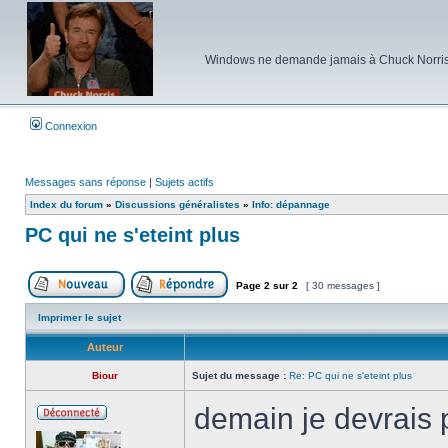
Windows ne demande jamais à Chuck Norris d'e
Connexion
Messages sans réponse
|
Sujets actifs
Index du forum
»
Discussions généralistes
»
Info: dépannage
PC qui ne s'eteint plus
Page
2
sur
2
[ 30 messages ]
Poster un nouveau sujet
Répondre au sujet
Imprimer le sujet
Auteur
Biour
Sujet du message :
Re: PC qui ne s'eteint plus
demain je devrais 
Hors
ligne