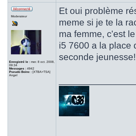
Et oui problème rés
Hors
Moderateur
ligne
meme si je te la ra
ma femme, c'est le 
i5 7600 a la place 
seconde jeunesse! 
Enregistré le :
mer. 8 oct. 2008,
09:34
Messages :
4942
Pseudo Boinc :
[XTBA>TSA]
Angel
______________