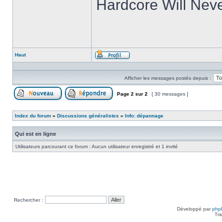
Hardcore Will Neve
Haut
Profil
Afficher les messages postés depuis :
Page
2
sur
2
[ 30 messages ]
Poster un nouveau sujet
Répondre au sujet
Index du forum
»
Discussions généralistes
»
Info: dépannage
Qui est en ligne
Utilisateurs parcourant ce forum : Aucun utilisateur enregistré et 1 invité
Rechercher :
Développé par
php
Tra