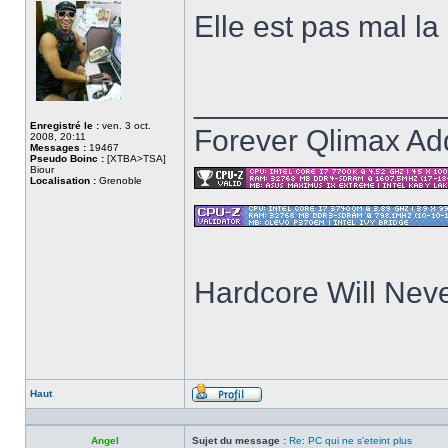
ligne
Elle est pas mal la
______________
Enregistré le :
ven. 3 oct.
Forever Qlimax Add
2008, 20:11
Messages :
19467
Pseudo Boinc :
[XTBA>TSA]
Biour
Localisation :
Grenoble
Hardcore Will Neve
Haut
Profil
Angel
Sujet du message :
Re: PC qui ne s'eteint plus