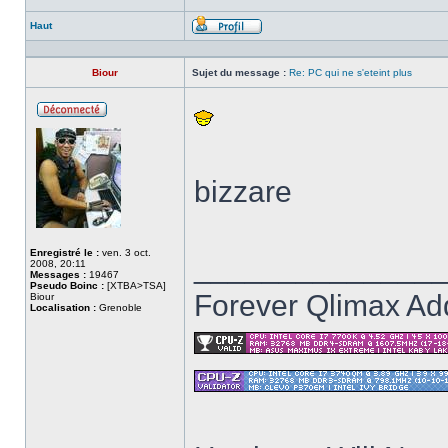
Haut
Profil
Biour
Sujet du message :
Re: PC qui ne s'eteint plus
Hors
ligne
bizzare
Enregistré le :
ven. 3 oct.
______________
2008, 20:11
Messages :
19467
Pseudo Boinc :
[XTBA>TSA]
Forever Qlimax Add
Biour
Localisation :
Grenoble