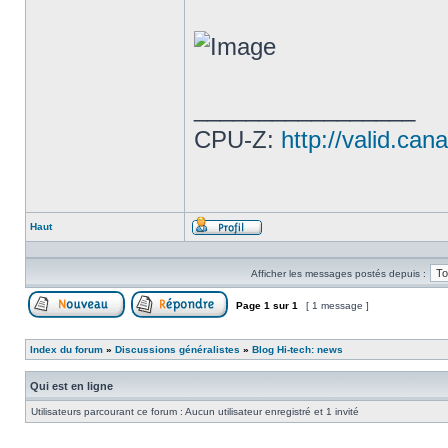
_________________
CPU-Z:
http://valid.c
Haut
Profil
Afficher les messages postés depuis :
Page
1
sur
1
[ 1 message ]
Poster un nouveau sujet
Répondre au sujet
Index du forum
»
Discussions généralistes
»
Blog Hi-tech: news
Qui est en ligne
Utilisateurs parcourant ce forum : Aucun utilisateur enregistré et 1 invité