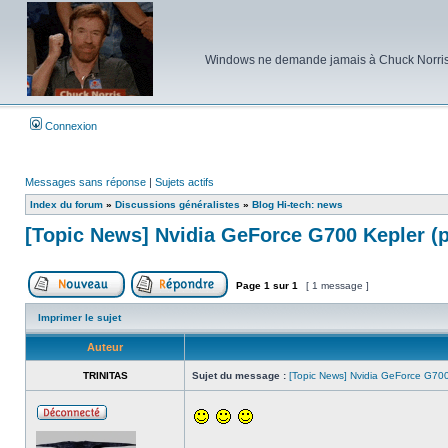
Windows ne demande jamais à Chuck Norris d'e
Connexion
Messages sans réponse
|
Sujets actifs
Index du forum
»
Discussions généralistes
»
Blog Hi-tech: news
[Topic News] Nvidia GeForce G700 Kepler (p
Page
1
sur
1
[ 1 message ]
Poster un nouveau sujet
Répondre au sujet
Imprimer le sujet
Auteur
TRINITAS
Sujet du message :
[Topic News] Nvidia GeForce G700 
Hors
ligne