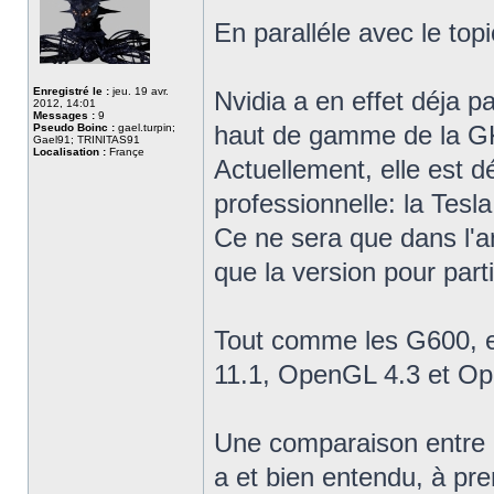
En paralléle avec le top
Enregistré le :
jeu. 19 avr.
Nvidia a en effet déja p
2012, 14:01
Messages :
9
haut de gamme de la G
Pseudo Boinc :
gael.turpin;
Gael91; TRINITAS91
Localisation :
Françe
Actuellement, elle est 
professionnelle: la Tesl
Ce ne sera que dans l'a
que la version pour part
Tout comme les G600, e
11.1, OpenGL 4.3 et Op
Une comparaison entre 
a et bien entendu, à pr