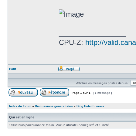
_________________
CPU-Z:
http://valid.c
Haut
Profil
Afficher les messages postés depuis :
Page
1
sur
1
[ 1 message ]
Poster un nouveau sujet
Répondre au sujet
Index du forum
»
Discussions généralistes
»
Blog Hi-tech: news
Qui est en ligne
Utilisateurs parcourant ce forum : Aucun utilisateur enregistré et 1 invité