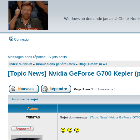
Windows ne demande jamais à Chuck Norris d'e
Connexion
Messages sans réponse
|
Sujets actifs
Index du forum
»
Discussions généralistes
»
Blog Hi-tech: news
[Topic News] Nvidia GeForce G700 Kepler (p
Page
1
sur
1
[ 1 message ]
Poster un nouveau sujet
Répondre au sujet
Imprimer le sujet
Auteur
TRINITAS
Sujet du message :
[Topic News] Nvidia GeForce G700 
Hors
ligne