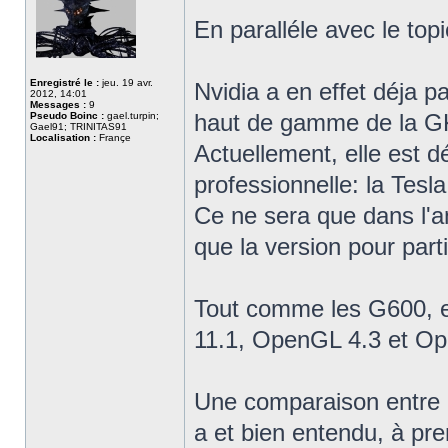
En paralléle avec le top
Enregistré le :
jeu. 19 avr.
Nvidia a en effet déja p
2012, 14:01
Messages :
9
haut de gamme de la G
Pseudo Boinc :
gael.turpin;
Gael91; TRINITAS91
Localisation :
Françe
Actuellement, elle est 
professionnelle: la Tesl
Ce ne sera que dans l'a
que la version pour part
Tout comme les G600, e
11.1, OpenGL 4.3 et Op
Une comparaison entre 
a et bien entendu, à pr