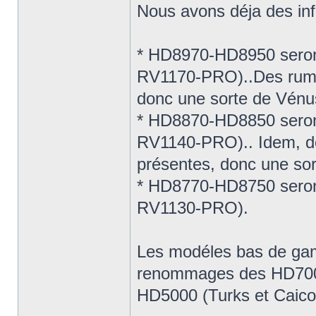
Nous avons déja des in
* HD8970-HD8950 seron
RV1170-PRO)..Des rume
donc une sorte de Vén
* HD8870-HD8850 seron
RV1140-PRO).. Idem, d
présentes, donc une so
* HD8770-HD8750 seron
RV1130-PRO).
Les modéles bas de ga
renommages des HD7000
HD5000 (Turks et Caico