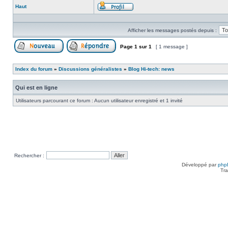
Haut
Profil
Afficher les messages postés depuis :
Page
1
sur
1
[ 1 message ]
Poster un nouveau sujet
Répondre au sujet
Index du forum
»
Discussions généralistes
»
Blog Hi-tech: news
Qui est en ligne
Utilisateurs parcourant ce forum : Aucun utilisateur enregistré et 1 invité
Rechercher :
Développé par
php
Tra