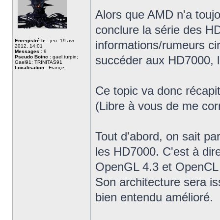
Alors que AMD n'a toujou
conclure la série des H
Enregistré le :
jeu. 19 avr.
informations/rumeurs ci
2012, 14:01
Messages :
9
succéder aux HD7000, 
Pseudo Boinc :
gael.turpin;
Gael91; TRINITAS91
Localisation :
Françe
Ce topic va donc récapit
(Libre à vous de me cor
Tout d'abord, on sait p
les HD7000. C'est à dir
OpenGL 4.3 et OpenCL 1
Son architecture sera i
bien entendu amélioré.