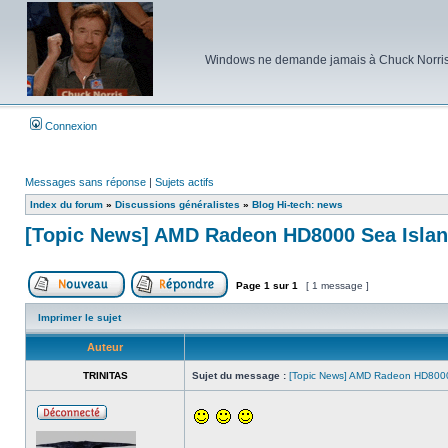
Windows ne demande jamais à Chuck Norris d'e
Connexion
Messages sans réponse
|
Sujets actifs
Index du forum
»
Discussions généralistes
»
Blog Hi-tech: news
[Topic News] AMD Radeon HD8000 Sea Island
Page
1
sur
1
[ 1 message ]
Poster un nouveau sujet
Répondre au sujet
Imprimer le sujet
Auteur
TRINITAS
Sujet du message :
[Topic News] AMD Radeon HD8000 
Hors
ligne