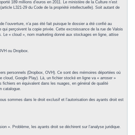
porté 189 millions d’euros en 2011. Le ministère de la Culture n’est
ticle L321-29 du Code de la propriété intellectuelle). Soit autant de
 l’ouverture, n’a pas été fait puisque le dossier a été confié au
 qui perçoivent la copie privée. Cette excroissance de la rue de Valois
s. Le « cloud », nom marketing donné aux stockages en ligne, attise
 OVH ou Dropbox.
asiers personnels (Dropbox, OVH). Ce sont des mémoires déportées où
e cloud, Google Play). Là, un fichier stocké en ligne va « arroser »
 fichiers en équivalent dans les nuages, en général de qualité
on catalogue.
nous sommes dans le droit exclusif et l’autorisation des ayants droit est
n ». Problème, les ayants droit se déchirent sur l’analyse juridique.