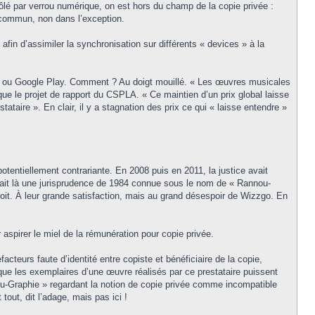
trôlé par verrou numérique, on est hors du champ de la copie privée :
it commun, non dans l’exception.
afin d’assimiler la synchronisation sur différents « devices » à la
loud ou Google Play. Comment ? Au doigt mouillé. « Les œuvres musicales
que le projet de rapport du CSPLA. « Ce maintien d’un prix global laisse
ataire ». En clair, il y a stagnation des prix ce qui « laisse entendre »
otentiellement contrariante. En 2008 puis en 2011, la justice avait
uivait là une jurisprudence de 1984 connue sous le nom de « Rannou-
droit. À leur grande satisfaction, mais au grand désespoir de Wizzgo. En
aspirer le miel de la rémunération pour copie privée.
cteurs faute d’identité entre copiste et bénéficiaire de la copie,
ue les exemplaires d’une œuvre réalisés par ce prestataire puissent
ou-Graphie » regardant la notion de copie privée comme incompatible
tout, dit l’adage, mais pas ici !