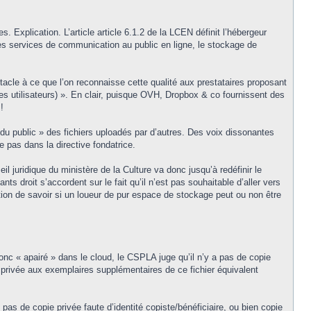
. Explication. L’article article 6.1.2 de la LCEN définit l’hébergeur
es services de communication au public en ligne, le stockage de
bstacle à ce que l’on reconnaisse cette qualité aux prestataires proposant
es utilisateurs) ». En clair, puisque OVH, Dropbox & co fournissent des
!
on du public » des fichiers uploadés par d’autres. Des voix dissonantes
e pas dans la directive fondatrice.
l juridique du ministère de la Culture va donc jusqu’à redéfinir le
nts droit s’accordent sur le fait qu’il n’est pas souhaitable d’aller vers
stion de savoir si un loueur de pur espace de stockage peut ou non être
nc « apairé » dans le cloud, le CSPLA juge qu’il n’y a pas de copie
e privée aux exemplaires supplémentaires de ce fichier équivalent
pas de copie privée faute d’identité copiste/bénéficiaire, ou bien copie