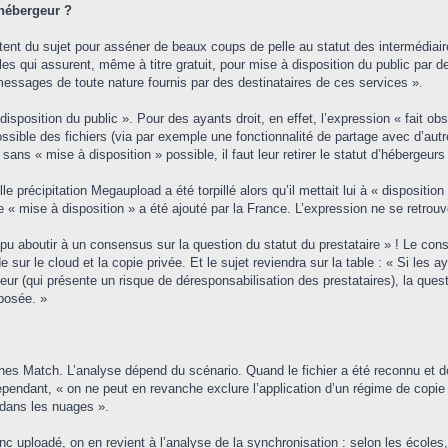
'hébergeur ?
tent du sujet pour asséner de beaux coups de pelle au statut des intermédiaires
 qui assurent, même à titre gratuit, pour mise à disposition du public par d
messages de toute nature fournis par des destinataires de ces services ».
 disposition du public ». Pour des ayants droit, en effet, l’expression « fait o
ssible des fichiers (via par exemple une fonctionnalité de partage avec d’autr
ns « mise à disposition » possible, il faut leur retirer le statut d’hébergeurs 
e précipitation Megaupload a été torpillé alors qu’il mettait lui à « dispositi
e « mise à disposition » a été ajouté par la France. L’expression ne se retrouv
pu aboutir à un consensus sur la question du statut du prestataire » ! Le consei
ur le cloud et la copie privée. Et le sujet reviendra sur la table : « Si les aya
geur (qui présente un risque de déresponsabilisation des prestataires), la que
 posée. »
es Match. L’analyse dépend du scénario. Quand le fichier a été reconnu et do
 Cependant, « on ne peut en revanche exclure l’application d’un régime de copi
e dans les nuages ».
nc uploadé, on en revient à l’analyse de la synchronisation : selon les écoles, 