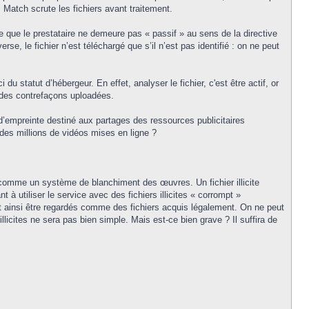
Match scrute les fichiers avant traitement.
e que le prestataire ne demeure pas « passif » au sens de la directive
erse, le fichier n’est téléchargé que s’il n’est pas identifié : on ne peut
du statut d’hébergeur. En effet, analyser le fichier, c'est être actif, or
 des contrefaçons uploadées.
 d’empreinte destiné aux partages des ressources publicitaires
des millions de vidéos mises en ligne ?
h comme un système de blanchiment des œuvres. Un fichier illicite
 à utiliser le service avec des fichiers illicites « corrompt »
nt ainsi être regardés comme des fichiers acquis légalement. On ne peut
licites ne sera pas bien simple. Mais est-ce bien grave ? Il suffira de