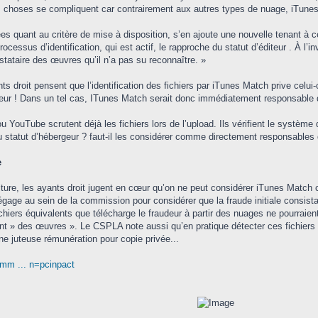
es choses se compliquent car contrairement aux autres types de nuage, iTunes 
es quant au critère de mise à disposition, s’en ajoute une nouvelle tenant à c
cessus d’identification, qui est actif, le rapproche du statut d’éditeur . À l’inv
tataire des œuvres qu’il n’a pas su reconnaître. »
 droit pensent que l’identification des fichiers par iTunes Match prive celui-ci 
iteur ! Dans un tel cas, ITunes Match serait donc immédiatement responsable
 YouTube scrutent déjà les fichiers lors de l’upload. Ils vérifient le système
 statut d’hébergeur ? faut-il les considérer comme directement responsables 
e
ulture, les ayants droit jugent en cœur qu’on ne peut considérer iTunes Matc
gage au sein de la commission pour considérer que la fraude initiale consistant
chiers équivalents que télécharge le fraudeur à partir des nuages ne pourraie
nt » des œuvres ». Le CSPLA note aussi qu’en pratique détecter ces fichiers il
une juteuse rémunération pour copie privée...
mm ... n=pcinpact