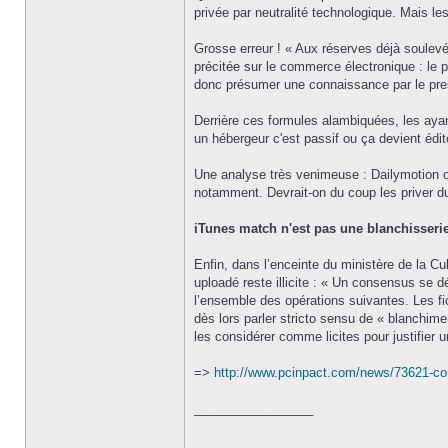
privée par neutralité technologique. Mais l
Grosse erreur ! « Aux réserves déjà soulevé
précitée sur le commerce électronique : le pro
donc présumer une connaissance par le pres
Derrière ces formules alambiquées, les ayants
un hébergeur c'est passif ou ça devient éd
Une analyse très venimeuse : Dailymotion ou
notamment. Devrait-on du coup les priver du
iTunes match n'est pas une blanchisseri
Enfin, dans l’enceinte du ministère de la C
uploadé reste illicite : « Un consensus se dé
l’ensemble des opérations suivantes. Les fi
dès lors parler stricto sensu de « blanchime
les considérer comme licites pour justifier 
=>
http://www.pcinpact.com/news/73621-co
_________________