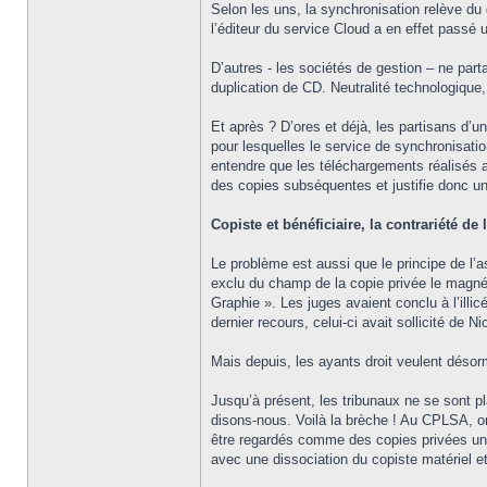
Selon les uns, la synchronisation relève du 
l’éditeur du service Cloud a en effet passé 
D’autres - les sociétés de gestion – ne parta
duplication de CD. Neutralité technologique,
Et après ? D’ores et déjà, les partisans d’
pour lesquelles le service de synchronisatio
entendre que les téléchargements réalisés au-
des copies subséquentes et justifie donc un
Copiste et bénéficiaire, la contrariété de
Le problème est aussi que le principe de l’a
exclu du champ de la copie privée le magnét
Graphie ». Les juges avaient conclu à l’illi
dernier recours, celui-ci avait sollicité de
Mais depuis, les ayants droit veulent désorm
Jusqu’à présent, les tribunaux ne se sont pl
disons-nous. Voilà la brèche ! Au CPLSA, on
être regardés comme des copies privées une 
avec une dissociation du copiste matériel et 