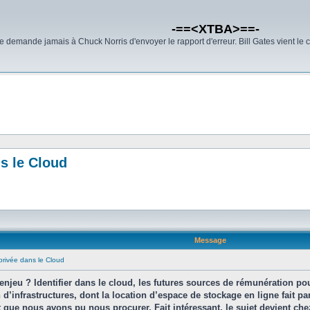
-==<XTBA>==-
demande jamais à Chuck Norris d'envoyer le rapport d'erreur. Bill Gates vient le 
ns le Cloud
Message
 privée dans le Cloud
jeu ? Identifier dans le cloud, les futures sources de rémunération pour 
 d’infrastructures, dont la location d’espace de stockage en ligne fait pa
 que nous avons pu nous procurer. Fait intéressant, le sujet devient che