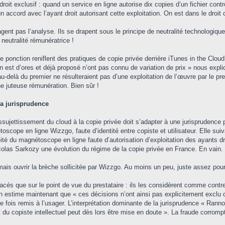
droit exclusif : quand un service en ligne autorise dix copies d’un fichier con
un accord avec l’ayant droit autorisant cette exploitation. On est dans le dro
gent pas l’analyse. Ils se drapent sous le principe de neutralité technologique 
 neutralité rémunératrice !
une ponction reniflent des pratiques de copie privée derrière iTunes in the C
n est d’ores et déjà proposé n’ont pas connu de variation de prix » nous expli
delà du premier ne résulteraient pas d’une exploitation de l’œuvre par le prest
e juteuse rémunération. Bien sûr !
 la jurisprudence
ssujettissement du cloud à la copie privée doit s’adapter à une jurisprudence p
oscope en ligne Wizzgo, faute d’identité entre copiste et utilisateur. Elle s
céité du magnétoscope en ligne faute d’autorisation d’exploitation des ayants 
 Nicolas Sarkozy une évolution du régime de la copie privée en France. En vain.
ais ouvrir la brèche sollicitée par Wizzgo. Au moins un peu, juste assez pour 
acés que sur le point de vue du prestataire : ils les considèrent comme contrefa
 estime maintenant que « ces décisions n’ont ainsi pas explicitement exclu q
fois remis à l’usager. L’interprétation dominante de la jurisprudence « Rann
du copiste intellectuel peut dès lors être mise en doute ». La fraude corrompt 