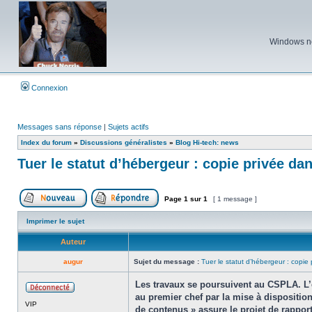
Windows ne 
Connexion
Messages sans réponse
|
Sujets actifs
Index du forum
»
Discussions généralistes
»
Blog Hi-tech: news
Tuer le statut d’hébergeur : copie privée da
Page
1
sur
1
[ 1 message ]
Poster un nouveau sujet
Répondre au sujet
Imprimer le sujet
Auteur
augur
Sujet du message :
Tuer le statut d’hébergeur : copie
Les travaux se poursuivent au CSPLA. L’en
au premier chef par la mise à disposition
Hors
VIP
ligne
de contenus » assure le projet de rapport