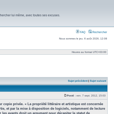
chercher lui même, avec toutes ses excuses.
FAQ
Rechercher
Nous sommes le jeu. 6 août 2026, 12:08
Heures au format
UTC+03:00
Sujet précédent
|
Sujet suivant
Posté :
ven. 7 sept. 2012, 15:03
Message
copie privée. « La propriété littéraire et artistique est concernée
rtie, et par la mise à disposition de logiciels, notamment de lecture
z les ayants droit un argument pour décapiter le statut de