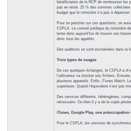
bénéficiaires de la RCP de rembourser les pr
pas en reste. 25 % des sommes collectées au 
budget que le ministère n’a pas à dépenser. 
Pour se pencher sur ces questions, on aurait
CSPLA. Le conseil juridique du ministère de
tente donc aujourd’hui de trouver ses futur
donc tous les appétits.
Des auditions se sont enchaînées dans la l
Trois types de nuages
De ces quelques échanges, le CSPLA a d’ore
l’utilisateur va stocker ses fichiers. Ensui
plusieurs appareils. Enfin, iTunes Match. L
supérieure. Quand l’équivalent n’est pas trou
Des services différents, hétérogènes, comple
nécessaire. Ou bien il y a de la copie privée
iTunes, Google Play, une préoccupation 
Pour le CSPLA, les services de synchronisat