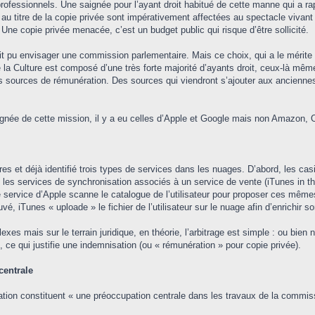
ofessionnels. Une saignée pour l’ayant droit habitué de cette manne qui a rap
titre de la copie privée sont impérativement affectées au spectacle vivant (ar
Une copie privée menacée, c’est un budget public qui risque d’être sollicité.
 pu envisager une commission parlementaire. Mais ce choix, qui a le mérite de
 la Culture est composé d’une très forte majorité d’ayants droit, ceux-là même
es sources de rémunération. Des sources qui viendront s’ajouter aux ancienne
ignée de cette mission, il y a eu celles d’Apple et Google mais non Amazon,
s et déjà identifié trois types de services dans les nuages. D’abord, les c
te, les services de synchronisation associés à un service de vente (iTunes in th
e service d’Apple scanne le catalogue de l’utilisateur pour proposer ces mêmes
vé, iTunes « uploade » le fichier de l’utilisateur sur le nuage afin d’enrichir s
xes mais sur le terrain juridique, en théorie, l’arbitrage est simple : ou bien 
, ce qui justifie une indemnisation (ou « rémunération » pour copie privée).
centrale
ion constituent « une préoccupation centrale dans les travaux de la commissio