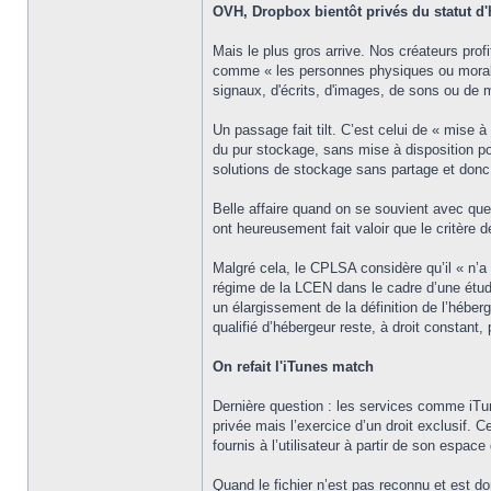
OVH, Dropbox bientôt privés du statut d
Mais le plus gros arrive. Nos créateurs profi
comme « les personnes physiques ou morales
signaux, d'écrits, d'images, de sons ou de 
Un passage fait tilt. C’est celui de « mise à
du pur stockage, sans mise à disposition po
solutions de stockage sans partage et donc sa
Belle affaire quand on se souvient avec quell
ont heureusement fait valoir que le critère d
Malgré cela, le CPLSA considère qu’il « n’a 
régime de la LCEN dans le cadre d’une étude s
un élargissement de la définition de l’héber
qualifié d’hébergeur reste, à droit constant,
On refait l'iTunes match
Dernière question : les services comme iTun
privée mais l’exercice d’un droit exclusif.
fournis à l’utilisateur à partir de son espac
Quand le fichier n’est pas reconnu et est do