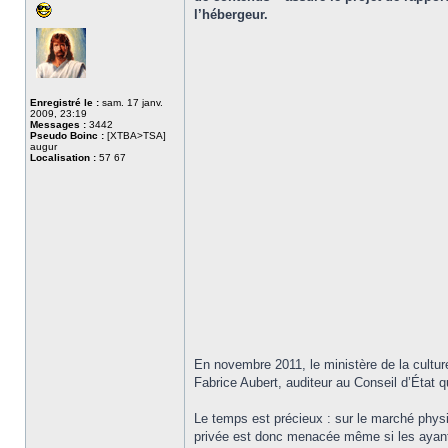
l’hébergeur.
Enregistré le :
sam. 17 janv.
2009, 23:19
Messages :
3442
Pseudo Boinc :
[XTBA>TSA]
augur
Localisation :
57 67
En novembre 2011, le ministère de la culture
Fabrice Aubert, auditeur au Conseil d’État qu
Le temps est précieux : sur le marché physiq
privée est donc menacée même si les ayants 