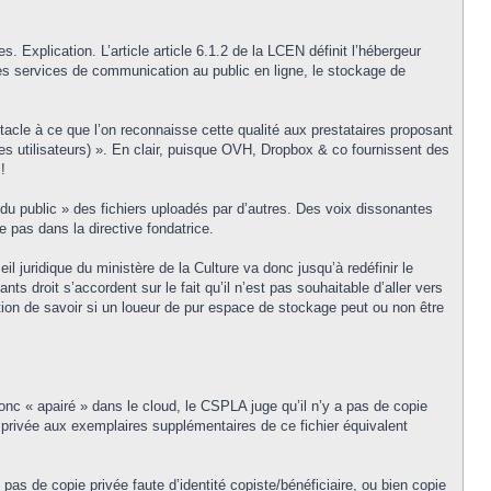
. Explication. L’article article 6.1.2 de la LCEN définit l’hébergeur
es services de communication au public en ligne, le stockage de
bstacle à ce que l’on reconnaisse cette qualité aux prestataires proposant
es utilisateurs) ». En clair, puisque OVH, Dropbox & co fournissent des
!
on du public » des fichiers uploadés par d’autres. Des voix dissonantes
e pas dans la directive fondatrice.
l juridique du ministère de la Culture va donc jusqu’à redéfinir le
nts droit s’accordent sur le fait qu’il n’est pas souhaitable d’aller vers
stion de savoir si un loueur de pur espace de stockage peut ou non être
nc « apairé » dans le cloud, le CSPLA juge qu’il n’y a pas de copie
e privée aux exemplaires supplémentaires de ce fichier équivalent
pas de copie privée faute d’identité copiste/bénéficiaire, ou bien copie