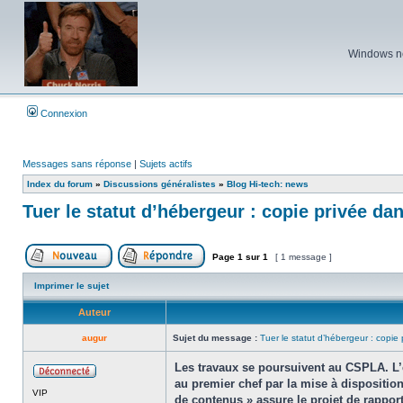
Windows ne 
Connexion
Messages sans réponse
|
Sujets actifs
Index du forum
»
Discussions généralistes
»
Blog Hi-tech: news
Tuer le statut d’hébergeur : copie privée da
Page
1
sur
1
[ 1 message ]
Poster un nouveau sujet
Répondre au sujet
Imprimer le sujet
Auteur
augur
Sujet du message :
Tuer le statut d’hébergeur : copie
Les travaux se poursuivent au CSPLA. L’en
au premier chef par la mise à disposition
Hors
VIP
ligne
de contenus » assure le projet de rapport