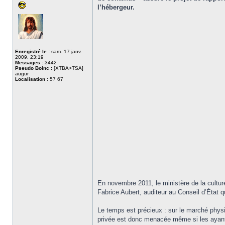
l’hébergeur.
Enregistré le :
sam. 17 janv.
2009, 23:19
Messages :
3442
Pseudo Boinc :
[XTBA>TSA]
augur
Localisation :
57 67
En novembre 2011, le ministère de la culture
Fabrice Aubert, auditeur au Conseil d’État qu
Le temps est précieux : sur le marché physiq
privée est donc menacée même si les ayants 