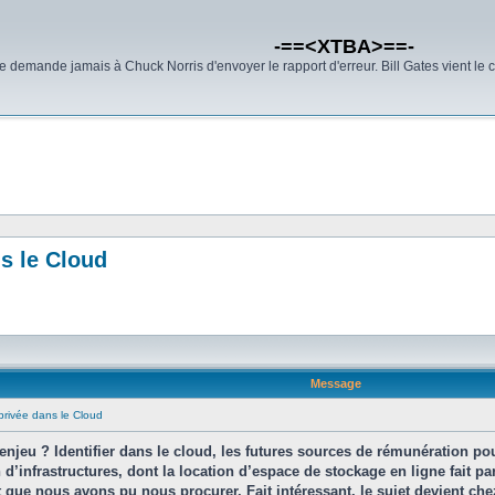
-==<XTBA>==-
demande jamais à Chuck Norris d'envoyer le rapport d'erreur. Bill Gates vient le 
ns le Cloud
Message
 privée dans le Cloud
jeu ? Identifier dans le cloud, les futures sources de rémunération pour 
 d’infrastructures, dont la location d’espace de stockage en ligne fait pa
 que nous avons pu nous procurer. Fait intéressant, le sujet devient che