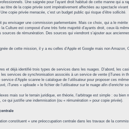
ofessionnels. Une saignée pour l’ayant droit habitué de cette manne qui a rap
titre de la copie privée sont impérativement affectées au spectacle vivant (ar
Une copie privée menacée, c’est un budget public qui risque d’être sollicité.
 pu envisager une commission parlementaire. Mais ce choix, qui a le mérite de
 la Culture est composé d’une très forte majorité d’ayants droit, ceux-là même
es sources de rémunération. Des sources qui viendront s’ajouter aux ancienne
ignée de cette mission, il y a eu celles d’Apple et Google mais non Amazon,
s et déjà identifié trois types de services dans les nuages. D’abord, les c
te, les services de synchronisation associés à un service de vente (iTunes in th
e service d’Apple scanne le catalogue de l’utilisateur pour proposer ces mêmes
vé, iTunes « uploade » le fichier de l’utilisateur sur le nuage afin d’enrichir s
xes mais sur le terrain juridique, en théorie, l’arbitrage est simple : ou bien 
, ce qui justifie une indemnisation (ou « rémunération » pour copie privée).
centrale
ion constituent « une préoccupation centrale dans les travaux de la commissio