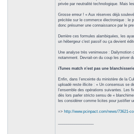
privée par neutralité technologique. Mais l
Grosse erreur ! « Aux réserves déjà soulevé
précitée sur le commerce électronique : le pro
donc présumer une connaissance par le pres
Derrière ces formules alambiquées, les ayants
un hébergeur c'est passif ou ça devient éd
Une analyse très venimeuse : Dailymotion ou
notamment. Devrait-on du coup les priver du
iTunes match n'est pas une blanchisseri
Enfin, dans l’enceinte du ministère de la C
uploadé reste illicite : « Un consensus se dé
l’ensemble des opérations suivantes. Les fi
dès lors parler stricto sensu de « blanchime
les considérer comme licites pour justifier 
=>
http://www.pcinpact.com/news/73621-co
_________________