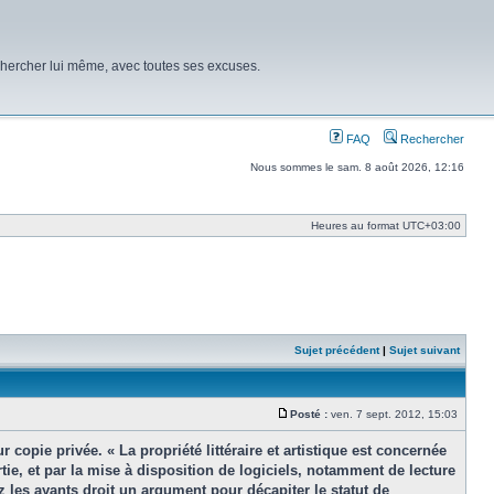
chercher lui même, avec toutes ses excuses.
FAQ
Rechercher
Nous sommes le sam. 8 août 2026, 12:16
Heures au format
UTC+03:00
Sujet précédent
|
Sujet suivant
Posté :
ven. 7 sept. 2012, 15:03
Message
copie privée. « La propriété littéraire et artistique est concernée
rtie, et par la mise à disposition de logiciels, notamment de lecture
z les ayants droit un argument pour décapiter le statut de