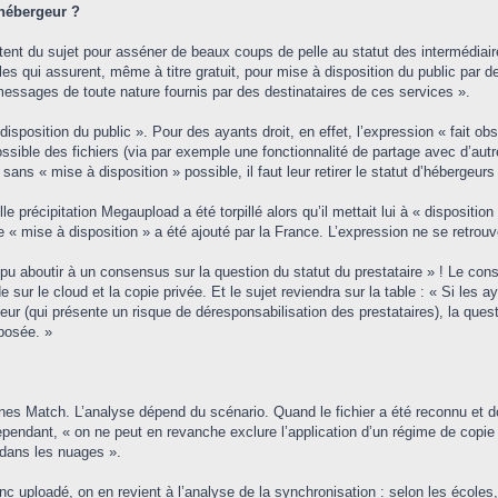
'hébergeur ?
tent du sujet pour asséner de beaux coups de pelle au statut des intermédiaires
 qui assurent, même à titre gratuit, pour mise à disposition du public par d
messages de toute nature fournis par des destinataires de ces services ».
 disposition du public ». Pour des ayants droit, en effet, l’expression « fait o
ssible des fichiers (via par exemple une fonctionnalité de partage avec d’autr
ns « mise à disposition » possible, il faut leur retirer le statut d’hébergeurs 
e précipitation Megaupload a été torpillé alors qu’il mettait lui à « dispositi
e « mise à disposition » a été ajouté par la France. L’expression ne se retrouv
pu aboutir à un consensus sur la question du statut du prestataire » ! Le consei
ur le cloud et la copie privée. Et le sujet reviendra sur la table : « Si les aya
geur (qui présente un risque de déresponsabilisation des prestataires), la que
 posée. »
es Match. L’analyse dépend du scénario. Quand le fichier a été reconnu et do
 Cependant, « on ne peut en revanche exclure l’application d’un régime de copi
e dans les nuages ».
nc uploadé, on en revient à l’analyse de la synchronisation : selon les écoles, 