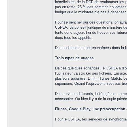
bénéficiaires de la RCP de rembourser les pr
pas en reste. 25 % des sommes collectées au 
budget que le ministère n’a pas à dépenser. 
Pour se pencher sur ces questions, on aurait
CSPLA. Le conseil juridique du ministère de
tente donc aujourd’hui de trouver ses futur
donc tous les appétits.
Des auditions se sont enchaînées dans la l
Trois types de nuages
De ces quelques échanges, le CSPLA a d’ore
l’utilisateur va stocker ses fichiers. Ensui
plusieurs appareils. Enfin, iTunes Match. L
supérieure. Quand l’équivalent n’est pas trou
Des services différents, hétérogènes, comple
nécessaire. Ou bien il y a de la copie privée
iTunes, Google Play, une préoccupation 
Pour le CSPLA, les services de synchronisat