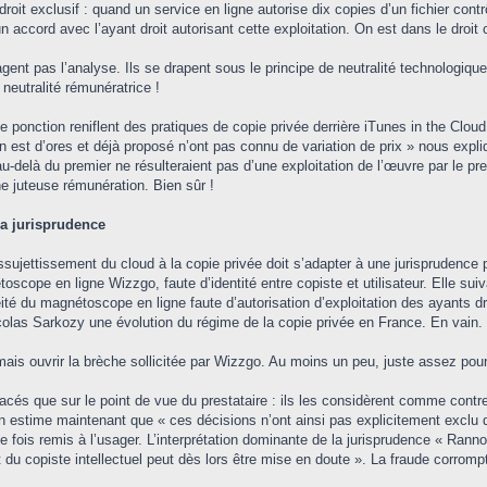
droit exclusif : quand un service en ligne autorise dix copies d’un fichier con
un accord avec l’ayant droit autorisant cette exploitation. On est dans le dro
gent pas l’analyse. Ils se drapent sous le principe de neutralité technologique 
 neutralité rémunératrice !
une ponction reniflent des pratiques de copie privée derrière iTunes in the C
n est d’ores et déjà proposé n’ont pas connu de variation de prix » nous expli
delà du premier ne résulteraient pas d’une exploitation de l’œuvre par le prest
e juteuse rémunération. Bien sûr !
 la jurisprudence
ssujettissement du cloud à la copie privée doit s’adapter à une jurisprudence p
oscope en ligne Wizzgo, faute d’identité entre copiste et utilisateur. Elle s
céité du magnétoscope en ligne faute d’autorisation d’exploitation des ayants 
 Nicolas Sarkozy une évolution du régime de la copie privée en France. En vain.
ais ouvrir la brèche sollicitée par Wizzgo. Au moins un peu, juste assez pour 
acés que sur le point de vue du prestataire : ils les considèrent comme contrefa
 estime maintenant que « ces décisions n’ont ainsi pas explicitement exclu q
fois remis à l’usager. L’interprétation dominante de la jurisprudence « Rann
du copiste intellectuel peut dès lors être mise en doute ». La fraude corrompt 