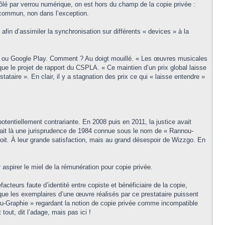
trôlé par verrou numérique, on est hors du champ de la copie privée :
it commun, non dans l’exception.
afin d’assimiler la synchronisation sur différents « devices » à la
loud ou Google Play. Comment ? Au doigt mouillé. « Les œuvres musicales
que le projet de rapport du CSPLA. « Ce maintien d’un prix global laisse
ataire ». En clair, il y a stagnation des prix ce qui « laisse entendre »
otentiellement contrariante. En 2008 puis en 2011, la justice avait
uivait là une jurisprudence de 1984 connue sous le nom de « Rannou-
droit. À leur grande satisfaction, mais au grand désespoir de Wizzgo. En
aspirer le miel de la rémunération pour copie privée.
cteurs faute d’identité entre copiste et bénéficiaire de la copie,
ue les exemplaires d’une œuvre réalisés par ce prestataire puissent
ou-Graphie » regardant la notion de copie privée comme incompatible
tout, dit l’adage, mais pas ici !