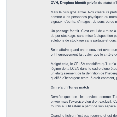
OVH, Dropbox bientôt privés du statut d
Mais le plus gros arrive. Nos créateurs profi
comme « les personnes physiques ou morales
signaux, d'écrits, d'images, de sons ou de 
Un passage fait tilt. C’est celui de « mise à
du pur stockage, sans mise à disposition po
solutions de stockage sans partage et donc sa
Belle affaire quand on se souvient avec quell
ont heureusement fait valoir que le critère d
Malgré cela, le CPLSA considère qu’il « n’a 
régime de la LCEN dans le cadre d’une étude s
un élargissement de la définition de l’héber
qualifié d’hébergeur reste, à droit constant,
On refait l'iTunes match
Dernière question : les services comme iTun
privée mais l’exercice d’un droit exclusif.
fournis à l’utilisateur à partir de son espac
Quand le fichier n’est pas reconnu et est do