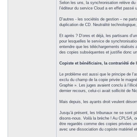
Selon les uns, la synchronisation relève du 
l’éditeur du service Cloud a en effet passé 
D’autres - les sociétés de gestion – ne parta
duplication de CD. Neutralité technologique,
Et après ? D’ores et déjà, les partisans d’
pour lesquelles le service de synchronisatio
entendre que les téléchargements réalisés au-
des copies subséquentes et justifie donc un
Copiste et bénéficiaire, la contrariété de
Le problème est aussi que le principe de l’a
exclu du champ de la copie privée le magnét
Graphie ». Les juges avaient conclu à l’illi
dernier recours, celui-ci avait sollicité de
Mais depuis, les ayants droit veulent désorm
Jusqu’à présent, les tribunaux ne se sont pl
disons-nous. Voilà la brèche ! Au CPLSA, on
être regardés comme des copies privées une 
avec une dissociation du copiste matériel et 