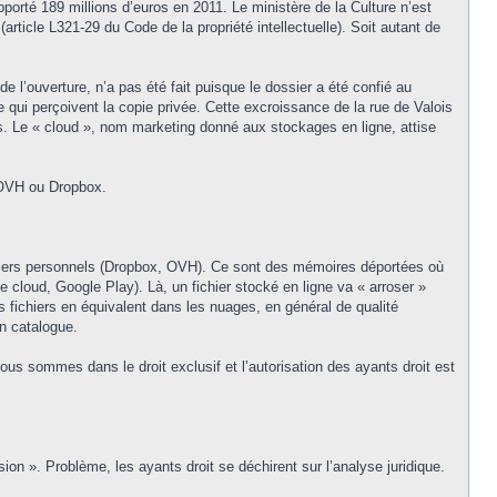
porté 189 millions d’euros en 2011. Le ministère de la Culture n’est
ticle L321-29 du Code de la propriété intellectuelle). Soit autant de
 l’ouverture, n’a pas été fait puisque le dossier a été confié au
 qui perçoivent la copie privée. Cette excroissance de la rue de Valois
s. Le « cloud », nom marketing donné aux stockages en ligne, attise
 OVH ou Dropbox.
asiers personnels (Dropbox, OVH). Ce sont des mémoires déportées où
e cloud, Google Play). Là, un fichier stocké en ligne va « arroser »
 fichiers en équivalent dans les nuages, en général de qualité
on catalogue.
nous sommes dans le droit exclusif et l’autorisation des ayants droit est
n ». Problème, les ayants droit se déchirent sur l’analyse juridique.