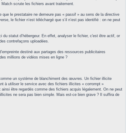
Match scrute les fichiers avant traitement.
e que le prestataire ne demeure pas « passif » au sens de la directive
erse, le fichier n’est téléchargé que s’il n’est pas identifié : on ne peut
du statut d’hébergeur. En effet, analyser le fichier, c'est être actif, or
 des contrefaçons uploadées.
 d’empreinte destiné aux partages des ressources publicitaires
des millions de vidéos mises en ligne ?
h comme un système de blanchiment des œuvres. Un fichier illicite
 à utiliser le service avec des fichiers illicites « corrompt »
nt ainsi être regardés comme des fichiers acquis légalement. On ne peut
licites ne sera pas bien simple. Mais est-ce bien grave ? Il suffira de