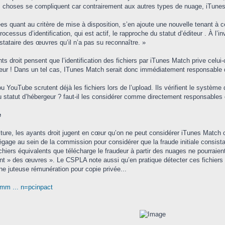
es choses se compliquent car contrairement aux autres types de nuage, iTunes 
es quant au critère de mise à disposition, s’en ajoute une nouvelle tenant à c
cessus d’identification, qui est actif, le rapproche du statut d’éditeur . À l’inv
tataire des œuvres qu’il n’a pas su reconnaître. »
 droit pensent que l’identification des fichiers par iTunes Match prive celui-ci 
iteur ! Dans un tel cas, ITunes Match serait donc immédiatement responsable
 YouTube scrutent déjà les fichiers lors de l’upload. Ils vérifient le système
 statut d’hébergeur ? faut-il les considérer comme directement responsables 
e
ulture, les ayants droit jugent en cœur qu’on ne peut considérer iTunes Matc
gage au sein de la commission pour considérer que la fraude initiale consistant
chiers équivalents que télécharge le fraudeur à partir des nuages ne pourraie
nt » des œuvres ». Le CSPLA note aussi qu’en pratique détecter ces fichiers il
une juteuse rémunération pour copie privée...
mm ... n=pcinpact