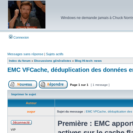
Windows ne demande jamais à Chuck Norris d'e
Connexion
Messages sans réponse
|
Sujets actifs
Index du forum
»
Discussions généralistes
»
Blog Hi-tech: news
EMC VFCache, déduplication des données e
Page
1
sur
1
[ 1 message ]
Poster un nouveau sujet
Répondre au sujet
Imprimer le sujet
Auteur
augur
Sujet du message :
EMC VFCache, déduplication des 
Première : EMC apport
Hors
VIP
ligne
actives sur le cache f