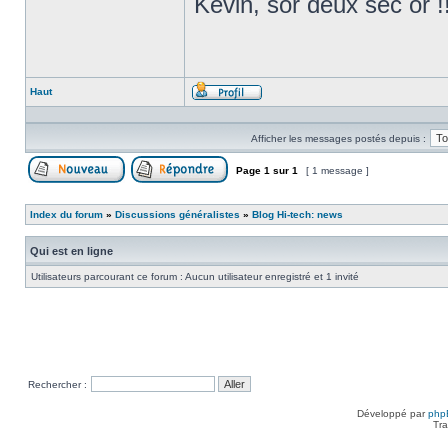
Kévin, sor deux sec or !
Haut
Profil
Afficher les messages postés depuis :
Page
1
sur
1
[ 1 message ]
Poster un nouveau sujet
Répondre au sujet
Index du forum
»
Discussions généralistes
»
Blog Hi-tech: news
Qui est en ligne
Utilisateurs parcourant ce forum : Aucun utilisateur enregistré et 1 invité
Rechercher :
Développé par
php
Tra