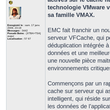
technologie VMware v
sa famille VMAX.
Enregistré le :
sam. 17 janv.
2009, 23:19
EMC fait franchir un no
Messages :
3442
Pseudo Boinc :
[XTBA>TSA]
serveur VFCache, qui pe
augur
Localisation :
57 67
déduplication intégrée à
données et une meilleur
une nouvelle pièce mait
environnements critique
Commençons par un rap
cache sur serveur qui as
intelligent, qui réside 
les données de l’applic