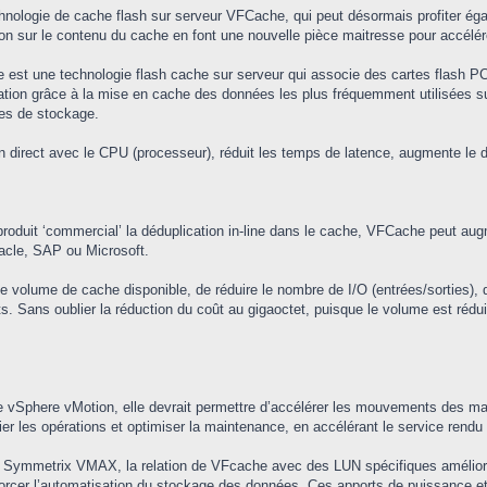
hnologie de cache flash sur serveur VFCache, qui peut désormais profiter éga
ion sur le contenu du cache en font une nouvelle pièce maitresse pour accélé
une technologie flash cache sur serveur qui associe des cartes flash PCIe à 
tion grâce à la mise en cache des données les plus fréquemment utilisées sur
ies de stockage.
direct avec le CPU (processeur), réduit les temps de latence, augmente le dé
produit ‘commercial’ la déduplication in-line dans le cache, VFCache peut au
acle, SAP ou Microsoft.
volume de cache disponible, de réduire le nombre de I/O (entrées/sorties), de 
s. Sans oublier la réduction du coût au gigaoctet, puisque le volume est rédui
e vSphere vMotion, elle devrait permettre d’accélérer les mouvements des mac
er les opérations et optimiser la maintenance, en accélérant le service rendu
ymmetrix VMAX, la relation de VFcache avec des LUN spécifiques améliore le
forcer l’automatisation du stockage des données. Ces apports de puissance et 