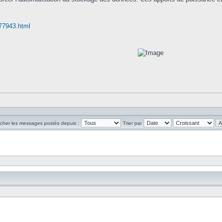
 77943.html
icher les messages postés depuis :
Trier par