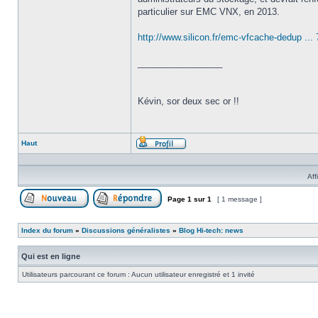
particulier sur EMC VNX, en 2013.
http://www.silicon.fr/emc-vfcache-dedup ...
_________________
Kévin, sor deux sec or !!
Haut
Profil
Aff
Page
1
sur
1
[ 1 message ]
Poster un nouveau sujet
Répondre au sujet
Index du forum
»
Discussions généralistes
»
Blog Hi-tech: news
Qui est en ligne
Utilisateurs parcourant ce forum : Aucun utilisateur enregistré et 1 invité