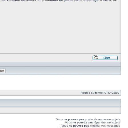
Répond
en
citant
le
messa
Heures au format
UTC+03:00
Vous
ne pouvez pas
poster de nouveaux sujets
Vous
ne pouvez pas
répondre aux sujets
Vous
ne pouvez pas
modifier vos messages