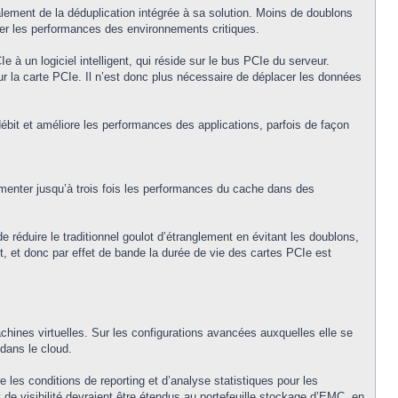
lement de la déduplication intégrée à sa solution. Moins de doublons
rer les performances des environnements critiques.
un logiciel intelligent, qui réside sur le bus PCIe du serveur.
 la carte PCIe. Il n’est donc plus nécessaire de déplacer les données
bit et améliore les performances des applications, parfois de façon
gmenter jusqu’à trois fois les performances du cache dans des
réduire le traditionnel goulot d’étranglement en évitant les doublons,
t, et donc par effet de bande la durée de vie des cartes PCIe est
hines virtuelles. Sur les configurations avancées auxquelles elle se
 dans le cloud.
s conditions de reporting et d’analyse statistiques pour les
de visibilité devraient être étendus au portefeuille stockage d’EMC, en