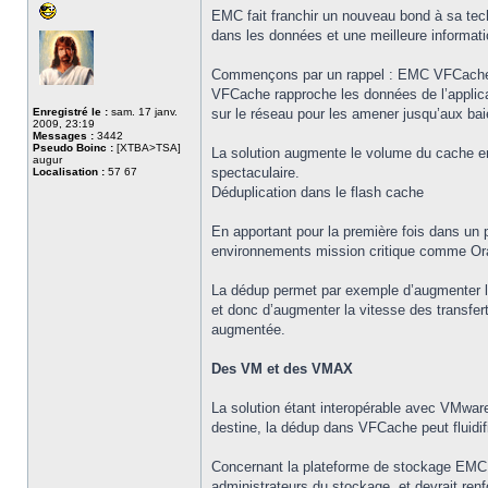
EMC fait franchir un nouveau bond à sa tec
dans les données et une meilleure informat
Commençons par un rappel : EMC VFCache est 
VFCache rapproche les données de l’applica
Enregistré le :
sam. 17 janv.
sur le réseau pour les amener jusqu’aux ba
2009, 23:19
Messages :
3442
Pseudo Boinc :
[XTBA>TSA]
La solution augmente le volume du cache en 
augur
spectaculaire.
Localisation :
57 67
Déduplication dans le flash cache
En apportant pour la première fois dans un 
environnements mission critique comme Or
La dédup permet par exemple d’augmenter le 
et donc d’augmenter la vitesse des transfert
augmentée.
Des VM et des VMAX
La solution étant interopérable avec VMwar
destine, la dédup dans VFCache peut fluidifi
Concernant la plateforme de stockage EMC S
administrateurs du stockage, et devrait ren