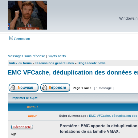
Windows ne 
Connexion
Messages sans réponse
|
Sujets actifs
Index du forum
»
Discussions généralistes
»
Blog Hi-tech: news
EMC VFCache, déduplication des données e
Page
1
sur
1
[ 1 message ]
Poster un nouveau sujet
Répondre au sujet
Imprimer le sujet
Auteur
augur
Sujet du message :
EMC VFCache, déduplication des 
Première : EMC apporte la déduplication 
fondations de sa famille VMAX.
Hors
VIP
ligne