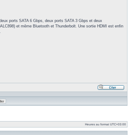
 deux ports SATA 6 Gbps, deux ports SATA 3 Gbps et deux
ek ALC898) et même Bluetooth et Thunderbolt. Une sortie HDMI est enfin
.
Répond
en
citant
le
messa
Heures au format
UTC+03:00