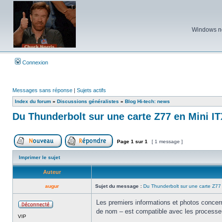
Windows ne 
Connexion
Messages sans réponse
|
Sujets actifs
Index du forum
»
Discussions généralistes
»
Blog Hi-tech: news
Du Thunderbolt sur une carte Z77 en Mini I
Page
1
sur
1
[ 1 message ]
Poster un nouveau sujet
Répondre au sujet
Imprimer le sujet
Auteur
augur
Sujet du message :
Du Thunderbolt sur une carte Z77 
Les premiers informations et photos concern
de nom – est compatible avec les processeu
Hors
VIP
ligne