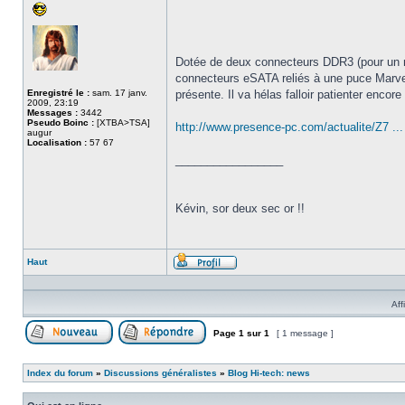
Dotée de deux connecteurs DDR3 (pour un 
connecteurs eSATA reliés à une puce Marvel
Enregistré le :
sam. 17 janv.
présente. Il va hélas falloir patienter enco
2009, 23:19
Messages :
3442
Pseudo Boinc :
[XTBA>TSA]
http://www.presence-pc.com/actualite/Z7 ...
augur
Localisation :
57 67
_________________
Kévin, sor deux sec or !!
Haut
Profil
Aff
Page
1
sur
1
[ 1 message ]
Poster un nouveau sujet
Répondre au sujet
Index du forum
»
Discussions généralistes
»
Blog Hi-tech: news