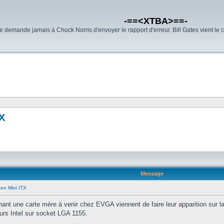
-==<XTBA>==-
demande jamais à Chuck Norris d'envoyer le rapport d'erreur. Bill Gates vient le 
TX
Message
en Mini ITX
ant une carte mère à venir chez EVGA viennent de faire leur apparition sur la
rs Intel sur socket LGA 1155.