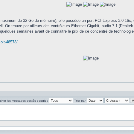
maximum de 32 Go de mémoire), elle possède un port PCI-Express 3.0 16x,
l. On trouve par ailleurs des contrôleurs Ethernet Gigabit, audio 7.1 (Realt
re quelques semaines avant de connaitre le prix de ce concentré de technologie
 olt-48578/
icher les messages postés depuis :
Trier par