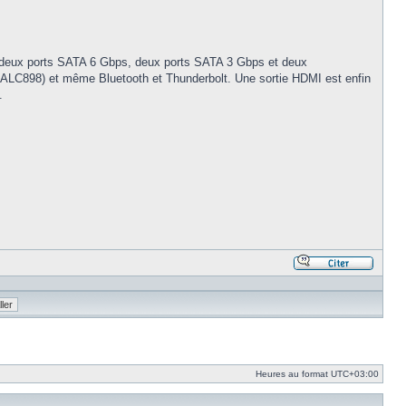
 deux ports SATA 6 Gbps, deux ports SATA 3 Gbps et deux
ek ALC898) et même Bluetooth et Thunderbolt. Une sortie HDMI est enfin
.
Répond
en
citant
le
messa
Heures au format
UTC+03:00