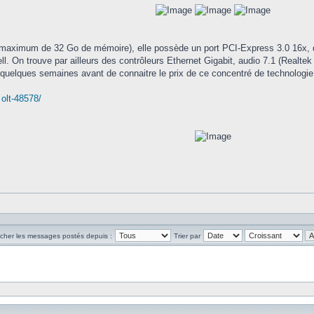
maximum de 32 Go de mémoire), elle possède un port PCI-Express 3.0 16x,
l. On trouve par ailleurs des contrôleurs Ethernet Gigabit, audio 7.1 (Realt
re quelques semaines avant de connaitre le prix de ce concentré de technologie
 olt-48578/
icher les messages postés depuis :
Trier par