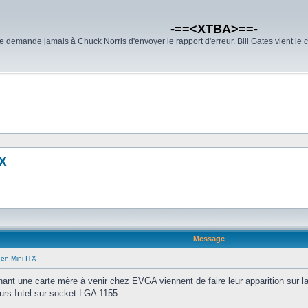
-==<XTBA>==-
demande jamais à Chuck Norris d'envoyer le rapport d'erreur. Bill Gates vient le 
TX
Message
en Mini ITX
ant une carte mère à venir chez EVGA viennent de faire leur apparition sur la
rs Intel sur socket LGA 1155.