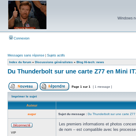
Windows ne 
Connexion
Messages sans réponse
|
Sujets actifs
Index du forum
»
Discussions généralistes
»
Blog Hi-tech: news
Du Thunderbolt sur une carte Z77 en Mini I
Page
1
sur
1
[ 1 message ]
Poster un nouveau sujet
Répondre au sujet
Imprimer le sujet
Auteur
augur
Sujet du message :
Du Thunderbolt sur une carte Z77 
Les premiers informations et photos concern
de nom – est compatible avec les processeu
Hors
VIP
ligne