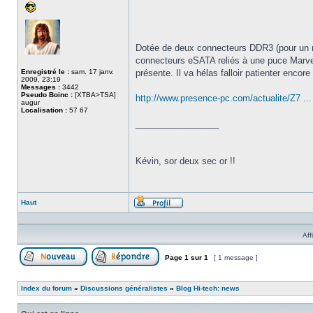
Dotée de deux connecteurs DDR3 (pour un 
connecteurs eSATA reliés à une puce Marvel
Enregistré le :
sam. 17 janv.
présente. Il va hélas falloir patienter enco
2009, 23:19
Messages :
3442
Pseudo Boinc :
[XTBA>TSA]
http://www.presence-pc.com/actualite/Z7 ...
augur
Localisation :
57 67
_________________
Kévin, sor deux sec or !!
Haut
Profil
Aff
Page
1
sur
1
[ 1 message ]
Poster un nouveau sujet
Répondre au sujet
Index du forum
»
Discussions généralistes
»
Blog Hi-tech: news