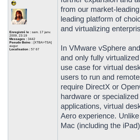
from our market-leading
leading platform of choi
and virtualizing enterpri
Enregistré le :
sam. 17 janv.
2009, 23:19
Messages :
3442
Pseudo Boinc :
[XTBA>TSA]
In VMware vSphere and V
augur
Localisation :
57 67
and only fully virtualiz
use case for virtual des
users to run and remote
require DirectX or OpenG
hardware or specialized 
applications, virtual de
Aero experience. Unlike 
Mac (including the iPad)