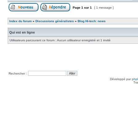
Page
1
sur
1
[ 1 message ]
Poster un nouveau sujet
Répondre au sujet
Index du forum
»
Discussions généralistes
»
Blog Hi-tech: news
Qui est en ligne
Utilisateurs parcourant ce forum : Aucun utilisateur enregistré et 1 invité
Rechercher :
Développé par
php
Tra