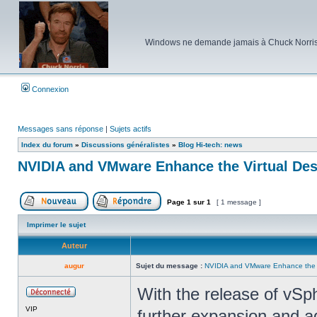
Windows ne demande jamais à Chuck Norris d'e
Connexion
Messages sans réponse
|
Sujets actifs
Index du forum
»
Discussions généralistes
»
Blog Hi-tech: news
NVIDIA and VMware Enhance the Virtual De
Page
1
sur
1
[ 1 message ]
Poster un nouveau sujet
Répondre au sujet
Imprimer le sujet
Auteur
augur
Sujet du message :
NVIDIA and VMware Enhance the V
With the release of vSp
Hors
VIP
ligne
further expansion and a