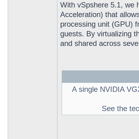
With vSpshere 5.1, we 
Acceleration) that allow
processing unit (GPU) fr
guests. By virtualizing 
and shared across sever
A single NVIDIA VGX
See the te