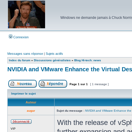
Windows ne demande jamais à Chuck Norris d'e
Connexion
Messages sans réponse
|
Sujets actifs
Index du forum
»
Discussions généralistes
»
Blog Hi-tech: news
NVIDIA and VMware Enhance the Virtual De
Page
1
sur
1
[ 1 message ]
Poster un nouveau sujet
Répondre au sujet
Imprimer le sujet
Auteur
augur
Sujet du message :
NVIDIA and VMware Enhance the V
With the release of vSp
Hors
VIP
ligne
further expansion and a