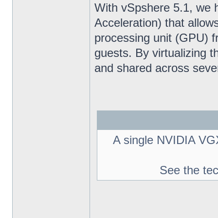
With vSpshere 5.1, we 
Acceleration) that allow
processing unit (GPU) fr
guests. By virtualizing 
and shared across sever
A single NVIDIA VGX
See the te