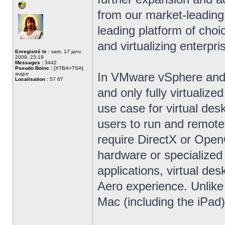
from our market-leading
leading platform of choi
and virtualizing enterpri
Enregistré le :
sam. 17 janv.
2009, 23:19
Messages :
3442
Pseudo Boinc :
[XTBA>TSA]
In VMware vSphere and V
augur
Localisation :
57 67
and only fully virtualiz
use case for virtual des
users to run and remote
require DirectX or OpenG
hardware or specialized 
applications, virtual de
Aero experience. Unlike 
Mac (including the iPad)