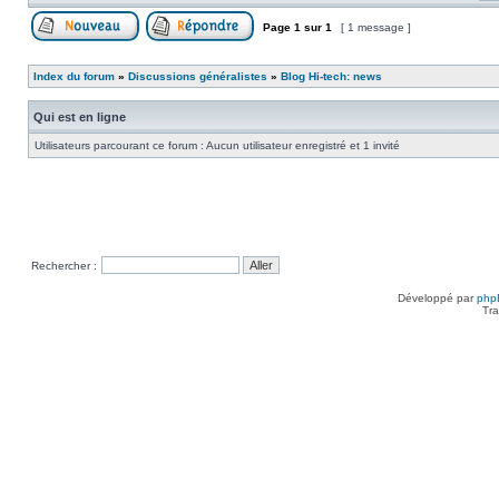
Page
1
sur
1
[ 1 message ]
Poster un nouveau sujet
Répondre au sujet
Index du forum
»
Discussions généralistes
»
Blog Hi-tech: news
Qui est en ligne
Utilisateurs parcourant ce forum : Aucun utilisateur enregistré et 1 invité
Rechercher :
Développé par
php
Tra