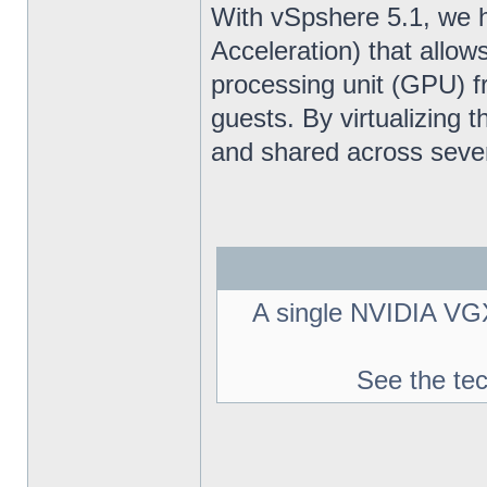
With vSpshere 5.1, we 
Acceleration) that allow
processing unit (GPU) fr
guests. By virtualizing 
and shared across sever
A single NVIDIA VGX
See the te