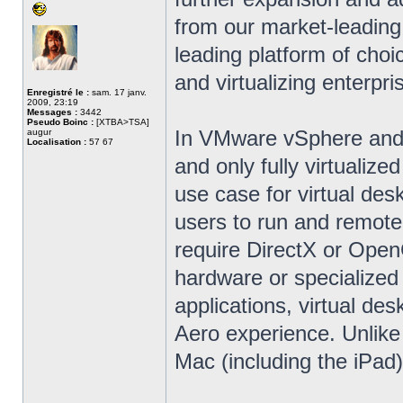
from our market-leading
leading platform of choi
and virtualizing enterpri
Enregistré le :
sam. 17 janv.
2009, 23:19
Messages :
3442
Pseudo Boinc :
[XTBA>TSA]
In VMware vSphere and V
augur
Localisation :
57 67
and only fully virtualiz
use case for virtual des
users to run and remote
require DirectX or OpenG
hardware or specialized 
applications, virtual de
Aero experience. Unlike 
Mac (including the iPad)