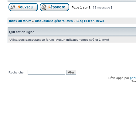
Page
1
sur
1
[ 1 message ]
Poster un nouveau sujet
Répondre au sujet
Index du forum
»
Discussions généralistes
»
Blog Hi-tech: news
Qui est en ligne
Utilisateurs parcourant ce forum : Aucun utilisateur enregistré et 1 invité
Rechercher :
Développé par
php
Tra