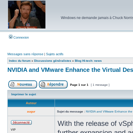
Windows ne demande jamais à Chuck Norris d'e
Connexion
Messages sans réponse
|
Sujets actifs
Index du forum
»
Discussions généralistes
»
Blog Hi-tech: news
NVIDIA and VMware Enhance the Virtual De
Page
1
sur
1
[ 1 message ]
Poster un nouveau sujet
Répondre au sujet
Imprimer le sujet
Auteur
augur
Sujet du message :
NVIDIA and VMware Enhance the V
With the release of vSp
Hors
VIP
ligne
further expansion and a