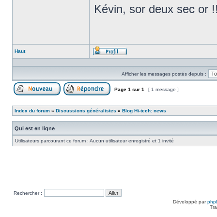
Kévin, sor deux sec or !
Haut
Profil
Afficher les messages postés depuis :
Page
1
sur
1
[ 1 message ]
Poster un nouveau sujet
Répondre au sujet
Index du forum
»
Discussions généralistes
»
Blog Hi-tech: news
Qui est en ligne
Utilisateurs parcourant ce forum : Aucun utilisateur enregistré et 1 invité
Rechercher :
Développé par
php
Tra