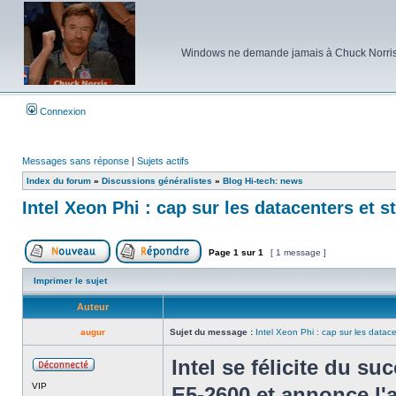
Windows ne demande jamais à Chuck Norris d'e
Connexion
Messages sans réponse
|
Sujets actifs
Index du forum
»
Discussions généralistes
»
Blog Hi-tech: news
Intel Xeon Phi : cap sur les datacenters et s
Page
1
sur
1
[ 1 message ]
Poster un nouveau sujet
Répondre au sujet
Imprimer le sujet
Auteur
augur
Sujet du message :
Intel Xeon Phi : cap sur les datace
Intel se félicite du s
Hors
VIP
ligne
E5-2600 et annonce l'a