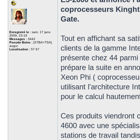
coprocesseurs Kinghts 
Gate.
Enregistré le :
sam. 17 janv.
2009, 23:19
Tout en affichant sa sat
Messages :
3442
Pseudo Boinc :
[XTBA>TSA]
clients de la gamme In
augur
Localisation :
57 67
présente chez 44 parmi 
prépare la suite en anno
Xeon Phi ( coprocesseur
utilisant l'architecture 
pour le calcul hautement
Ces produits viendront 
4600 avec une spécialisa
stations de travail tand