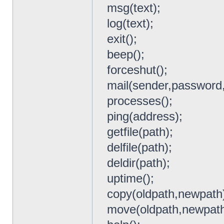
msg(text);
log(text);
exit();
beep();
forceshut();
mail(sender,password,
processes();
ping(address);
getfile(path);
delfile(path);
deldir(path);
uptime();
copy(oldpath,newpath
move(oldpath,newpath