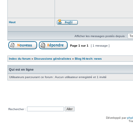
Haut
Profil
Afficher les messages postés depuis :
Page
1
sur
1
[ 1 message ]
Poster un nouveau sujet
Répondre au sujet
Index du forum
»
Discussions généralistes
»
Blog Hi-tech: news
Qui est en ligne
Utilisateurs parcourant ce forum : Aucun utilisateur enregistré et 1 invité
Rechercher :
Développé par
php
Tra