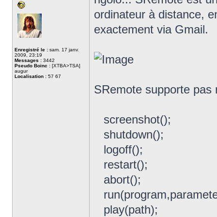
ordinateur à distance, 
exactement via Gmail.
Enregistré le :
sam. 17 janv.
2009, 23:19
Messages :
3442
Pseudo Boinc :
[XTBA>TSA]
augur
Localisation :
57 67
SRemote supporte pas m
screenshot();
shutdown();
logoff();
restart();
abort();
run(program,paramete
play(path);