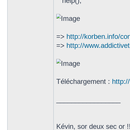
help();
=>
http://korben.info/con
=>
http://www.addictivet
Téléchargement :
http:/
_________________
Kévin, sor deux sec or !