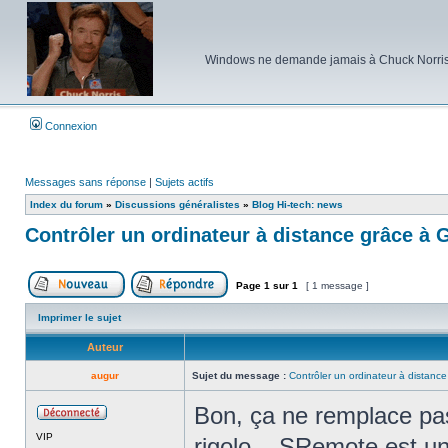
Windows ne demande jamais à Chuck Norris d'e
Connexion
Messages sans réponse
|
Sujets actifs
Index du forum
»
Discussions généralistes
»
Blog Hi-tech: news
Contrôler un ordinateur à distance grâce à 
Page
1
sur
1
[ 1 message ]
Poster un nouveau sujet
Répondre au sujet
Imprimer le sujet
Auteur
augur
Sujet du message :
Contrôler un ordinateur à distanc
Bon, ça ne remplace pa
Hors
VIP
ligne
rigolo... SRemote est un