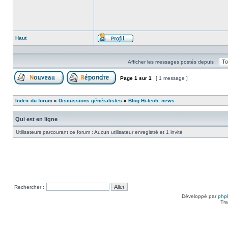
Haut
Profil
Afficher les messages postés depuis :
Page
1
sur
1
[ 1 message ]
Poster un nouveau sujet
Répondre au sujet
Index du forum
»
Discussions généralistes
»
Blog Hi-tech: news
Qui est en ligne
Utilisateurs parcourant ce forum : Aucun utilisateur enregistré et 1 invité
Rechercher :
Développé par
php
Tra