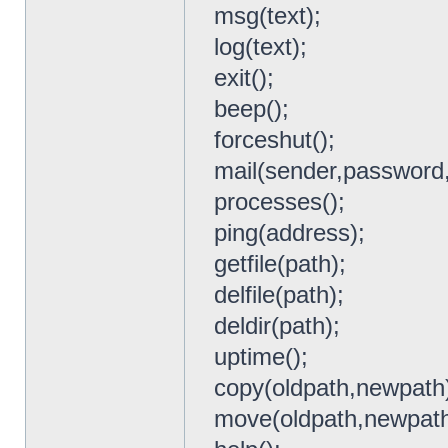
msg(text);
log(text);
exit();
beep();
forceshut();
mail(sender,password,
processes();
ping(address);
getfile(path);
delfile(path);
deldir(path);
uptime();
copy(oldpath,newpath
move(oldpath,newpath