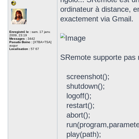
ordinateur à distance, 
exactement via Gmail.
Enregistré le :
sam. 17 janv.
2009, 23:19
Messages :
3442
Pseudo Boinc :
[XTBA>TSA]
augur
Localisation :
57 67
SRemote supporte pas m
screenshot();
shutdown();
logoff();
restart();
abort();
run(program,paramete
play(path);