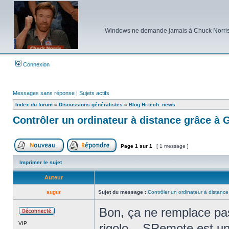
Windows ne demande jamais à Chuck Norris d'e
Connexion
Messages sans réponse
|
Sujets actifs
Index du forum
»
Discussions généralistes
»
Blog Hi-tech: news
Contrôler un ordinateur à distance grâce à 
Page
1
sur
1
[ 1 message ]
Poster un nouveau sujet
Répondre au sujet
Imprimer le sujet
Auteur
augur
Sujet du message :
Contrôler un ordinateur à distanc
Bon, ça ne remplace pa
Hors
VIP
ligne
rigolo... SRemote est un