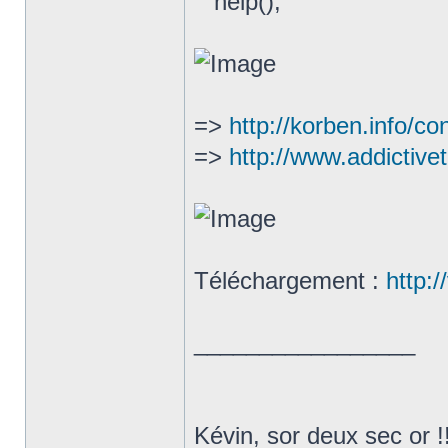
help();
=>
http://korben.info/con
=>
http://www.addictivet
Téléchargement :
http:/
_________________
Kévin, sor deux sec or !