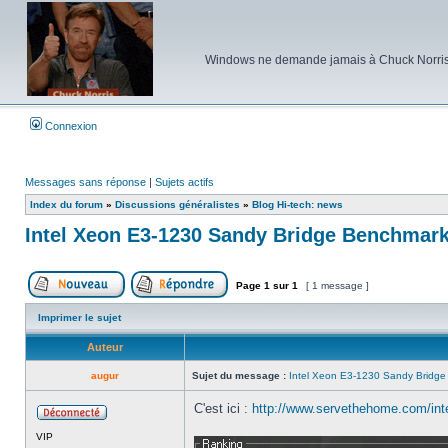
Windows ne demande jamais à Chuck Norris d'e
Connexion
Messages sans réponse
|
Sujets actifs
Index du forum
»
Discussions généralistes
»
Blog Hi-tech: news
Intel Xeon E3-1230 Sandy Bridge Benchmar
Page
1
sur
1
[ 1 message ]
Poster un nouveau sujet
Répondre au sujet
Imprimer le sujet
Auteur
augur
Sujet du message :
Intel Xeon E3-1230 Sandy Bridg
C'est ici :
http://www.servethehome.com/intel
Hors
VIP
ligne