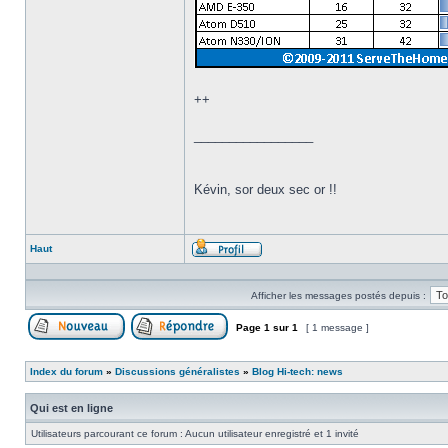
++
_________________
Kévin, sor deux sec or !!
Haut
Profil
Afficher les messages postés depuis :
Page
1
sur
1
[ 1 message ]
Poster un nouveau sujet
Répondre au sujet
Index du forum
»
Discussions généralistes
»
Blog Hi-tech: news
Qui est en ligne
Utilisateurs parcourant ce forum : Aucun utilisateur enregistré et 1 invité