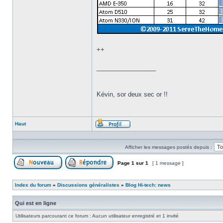
++
_________________
Kévin, sor deux sec or !!
Haut
Profil
Afficher les messages postés depuis :
Page
1
sur
1
[ 1 message ]
Poster un nouveau sujet
Répondre au sujet
Index du forum
»
Discussions généralistes
»
Blog Hi-tech: news
Qui est en ligne
Utilisateurs parcourant ce forum : Aucun utilisateur enregistré et 1 invité