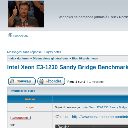
Windows ne demande jamais à Chuck Norris d'e
Connexion
Messages sans réponse
|
Sujets actifs
Index du forum
»
Discussions généralistes
»
Blog Hi-tech: news
Intel Xeon E3-1230 Sandy Bridge Benchmar
Page
1
sur
1
[ 1 message ]
Poster un nouveau sujet
Répondre au sujet
Imprimer le sujet
Auteur
augur
Sujet du message :
Intel Xeon E3-1230 Sandy Bridg
C'est ici :
http://www.servethehome.com/intel
Hors
VIP
ligne