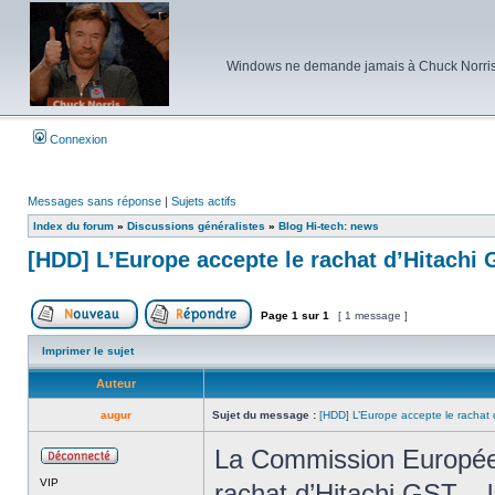
Windows ne demande jamais à Chuck Norris d'e
Connexion
Messages sans réponse
|
Sujets actifs
Index du forum
»
Discussions généralistes
»
Blog Hi-tech: news
[HDD] L’Europe accepte le rachat d’Hitachi
Page
1
sur
1
[ 1 message ]
Poster un nouveau sujet
Répondre au sujet
Imprimer le sujet
Auteur
augur
Sujet du message :
[HDD] L’Europe accepte le rachat
La Commission Européen
Hors
VIP
ligne
rachat d’Hitachi GST – l