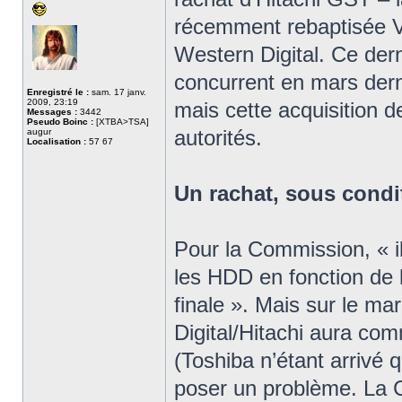
récemment rebaptisée Vi
Western Digital. Ce dern
concurrent en mars derni
Enregistré le :
sam. 17 janv.
2009, 23:19
mais cette acquisition de
Messages :
3442
Pseudo Boinc :
[XTBA>TSA]
autorités.
augur
Localisation :
57 67
Un rachat, sous condi
Pour la Commission, « i
les HDD en fonction de le
finale ». Mais sur le m
Digital/Hitachi aura c
(Toshiba n’étant arrivé
poser un problème. La 