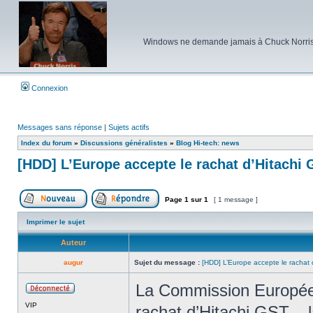
Windows ne demande jamais à Chuck Norris d'e
Connexion
Messages sans réponse
|
Sujets actifs
Index du forum
»
Discussions généralistes
»
Blog Hi-tech: news
[HDD] L’Europe accepte le rachat d’Hitachi
Page
1
sur
1
[ 1 message ]
Poster un nouveau sujet
Répondre au sujet
Imprimer le sujet
Auteur
augur
Sujet du message :
[HDD] L’Europe accepte le rachat
La Commission Européen
Hors
VIP
ligne
rachat d’Hitachi GST – l