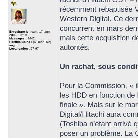
récemment rebaptisée Vi
Western Digital. Ce dern
concurrent en mars derni
Enregistré le :
sam. 17 janv.
2009, 23:19
mais cette acquisition de
Messages :
3442
Pseudo Boinc :
[XTBA>TSA]
autorités.
augur
Localisation :
57 67
Un rachat, sous condi
Pour la Commission, « i
les HDD en fonction de le
finale ». Mais sur le m
Digital/Hitachi aura c
(Toshiba n’étant arrivé
poser un problème. La 