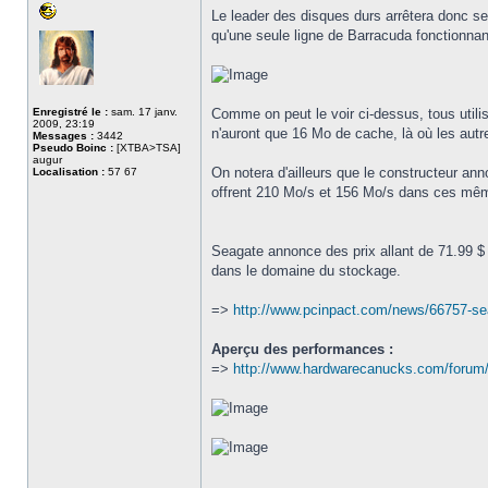
Le leader des disques durs arrêtera donc s
qu'une seule ligne de Barracuda fonctionnan
Enregistré le :
sam. 17 janv.
Comme on peut le voir ci-dessus, tous util
2009, 23:19
n'auront que 16 Mo de cache, là où les autr
Messages :
3442
Pseudo Boinc :
[XTBA>TSA]
augur
On notera d'ailleurs que le constructeur an
Localisation :
57 67
offrent 210 Mo/s et 156 Mo/s dans ces mê
Seagate annonce des prix allant de 71.99 $ à
dans le domaine du stockage.
=>
http://www.pcinpact.com/news/66757-sea
Aperçu des performances :
=>
http://www.hardwarecanucks.com/forum/
_________________