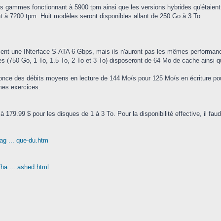
es gammes fonctionnant à 5900 tpm ainsi que les versions hybrides qu'étaient
t à 7200 tpm. Huit modèles seront disponibles allant de 250 Go à 3 To.
isent une INterface S-ATA 6 Gbps, mais ils n'auront pas les mêmes performan
es (750 Go, 1 To, 1.5 To, 2 To et 3 To) disposeront de 64 Mo de cache ainsi q
nonce des débits moyens en lecture de 144 Mo/s pour 125 Mo/s en écriture pou
mes exercices.
 179.99 $ pour les disques de 1 à 3 To. Pour la disponibilité effective, il fa
g ... que-du.htm
ha ... ashed.html