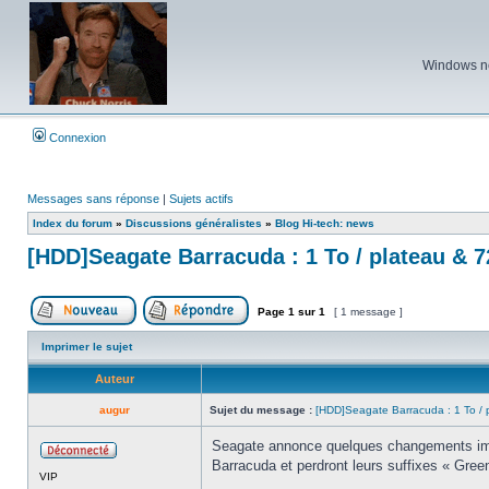
Windows ne 
Connexion
Messages sans réponse
|
Sujets actifs
Index du forum
»
Discussions généralistes
»
Blog Hi-tech: news
[HDD]Seagate Barracuda : 1 To / plateau & 
Page
1
sur
1
[ 1 message ]
Poster un nouveau sujet
Répondre au sujet
Imprimer le sujet
Auteur
augur
Sujet du message :
[HDD]Seagate Barracuda : 1 To / 
Seagate annonce quelques changements impor
Barracuda et perdront leurs suffixes « Gre
Hors
VIP
ligne