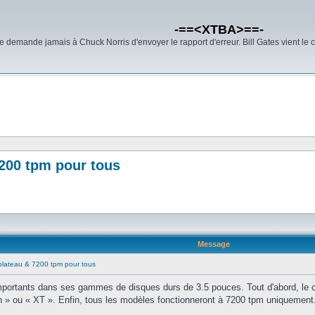
-==<XTBA>==-
demande jamais à Chuck Norris d'envoyer le rapport d'erreur. Bill Gates vient le 
7200 tpm pour tous
Message
plateau & 7200 tpm pour tous
tants dans ses gammes de disques durs de 3.5 pouces. Tout d'abord, le cons
en » ou « XT ». Enfin, tous les modèles fonctionneront à 7200 tpm uniquement