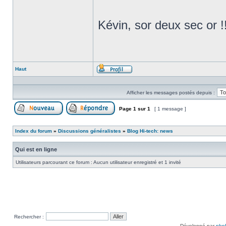
Kévin, sor deux sec or !
Haut
Profil
Afficher les messages postés depuis :
Page
1
sur
1
[ 1 message ]
Poster un nouveau sujet
Répondre au sujet
Index du forum
»
Discussions généralistes
»
Blog Hi-tech: news
Qui est en ligne
Utilisateurs parcourant ce forum : Aucun utilisateur enregistré et 1 invité
Rechercher :
Développé par
php