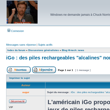
Windows ne demande jamais à Chuck Norris d'e
Connexion
Messages sans réponse
|
Sujets actifs
Index du forum
»
Discussions généralistes
»
Blog Hi-tech: news
iGo : des piles rechargeables "alcalines" no
Page
1
sur
1
[ 1 message ]
Poster un nouveau sujet
Répondre au sujet
Imprimer le sujet
Auteur
augur
Sujet du message :
iGo : des piles rechargeables "alc
L'américain iGo propo
Hors
VIP
ligne
jeux de piles recharge