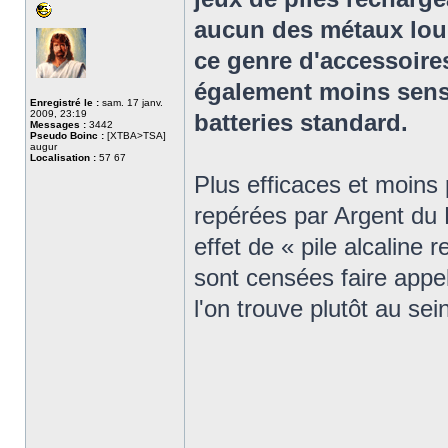
aucun des métaux lour
ce genre d'accessoires
également moins sensi
Enregistré le :
sam. 17 janv.
2009, 23:19
batteries standard.
Messages :
3442
Pseudo Boinc :
[XTBA>TSA]
augur
Localisation :
57 67
Plus efficaces et moins 
repérées par Argent du B
effet de « pile alcaline 
sont censées faire appe
l'on trouve plutôt au se