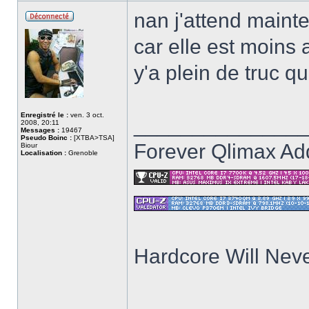
nan j'attend maint
Hors
ligne
car elle est moins
y'a plein de truc q
Enregistré le :
ven. 3 oct.
______________
2008, 20:11
Messages :
19467
Pseudo Boinc :
[XTBA>TSA]
Forever Qlimax Add
Biour
Localisation :
Grenoble
Hardcore Will Neve