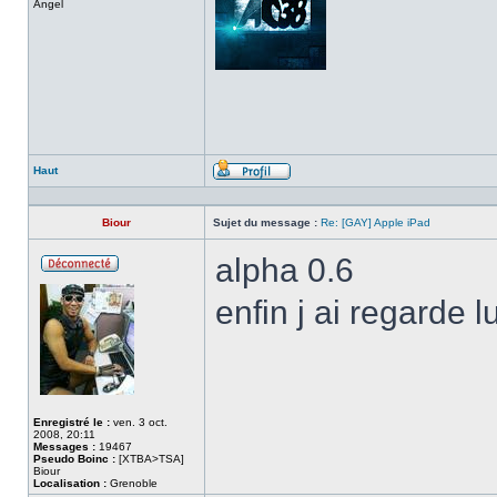
Angel
Haut
Profil
Biour
Sujet du message :
Re: [GAY] Apple iPad
alpha 0.6
Hors
ligne
enfin j ai regarde l
Enregistré le :
ven. 3 oct.
2008, 20:11
Messages :
19467
Pseudo Boinc :
[XTBA>TSA]
Biour
Localisation :
Grenoble