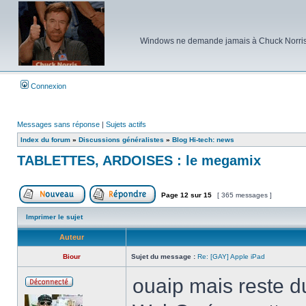
Windows ne demande jamais à Chuck Norris d'e
Connexion
Messages sans réponse
|
Sujets actifs
Index du forum
»
Discussions généralistes
»
Blog Hi-tech: news
TABLETTES, ARDOISES : le megamix
Page
12
sur
15
[ 365 messages ]
Poster un nouveau sujet
Répondre au sujet
Imprimer le sujet
Auteur
Biour
Sujet du message :
Re: [GAY] Apple iPad
ouaip mais reste du
Hors
ligne