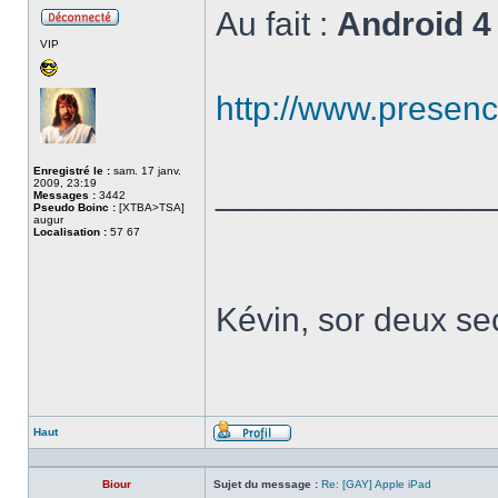
Au fait :
Android 4
Hors
VIP
ligne
http://www.presenc
Enregistré le :
sam. 17 janv.
______________
2009, 23:19
Messages :
3442
Pseudo Boinc :
[XTBA>TSA]
augur
Localisation :
57 67
Kévin, sor deux sec
Haut
Profil
Biour
Sujet du message :
Re: [GAY] Apple iPad