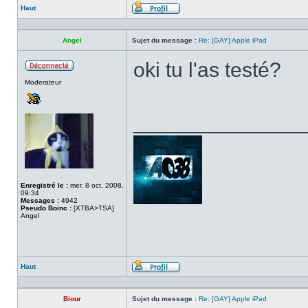
Haut
Profil
Angel
Sujet du message :
Re: [GAY] Apple iPad
oki tu l'as testé?
Hors
Moderateur
ligne
______________
Enregistré le :
mer. 8 oct. 2008,
09:34
Messages :
4942
Pseudo Boinc :
[XTBA>TSA]
Angel
Haut
Profil
Biour
Sujet du message :
Re: [GAY] Apple iPad