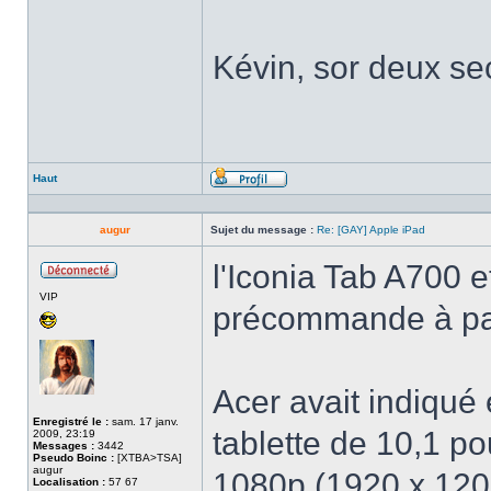
Kévin, sor deux sec
Haut
Profil
augur
Sujet du message :
Re: [GAY] Apple iPad
l'Iconia Tab A700 
Hors
VIP
ligne
précommande à par
Acer avait indiqué 
Enregistré le :
sam. 17 janv.
tablette de 10,1 p
2009, 23:19
Messages :
3442
Pseudo Boinc :
[XTBA>TSA]
augur
1080p (1920 x 1200 
Localisation :
57 67