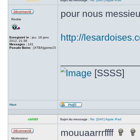
gizmo15
Sujet du message :
Re: [GAY] Apple iPad
pour nous messie
Hors
Rookie
ligne
http://lesardoises.
Enregistré le :
jeu. 19 janv.
2012, 21:38
Messages :
141
Pseudo Boinc :
[XTBA]gizmo15
______________
[SSSS]
Haut
Profil
chili69
Sujet du message :
Re: [GAY] Apple iPad
mouuaarrrffff
Hors
Moderateur
ligne