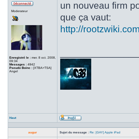
un nouveau firm po
Hors
Moderateur
ligne
que ça vaut:
http://rootzwiki.c
______________
Enregistré le :
mer. 8 oct. 2008,
09:34
Messages :
4942
Pseudo Boinc :
[XTBA>TSA]
Angel
Haut
Profil
augur
Sujet du message :
Re: [GAY] Apple iPad