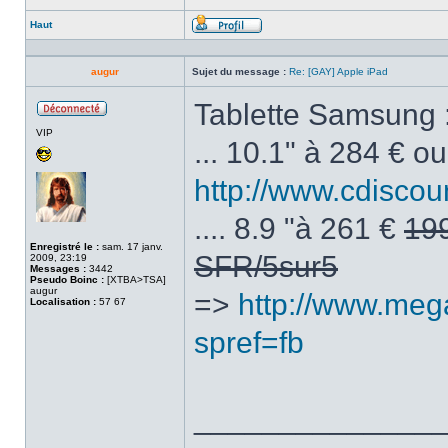
Haut
Profil
augur
Sujet du message :
Re: [GAY] Apple iPad
Tablette Samsung 
Hors
VIP
ligne
... 10.1" à 284 € o
http://www.cdiscou
.... 8.9 "à 261 €
199
Enregistré le :
sam. 17 janv.
SFR/5sur5
2009, 23:19
Messages :
3442
Pseudo Boinc :
[XTBA>TSA]
augur
=>
http://www.mega
Localisation :
57 67
spref=fb
______________