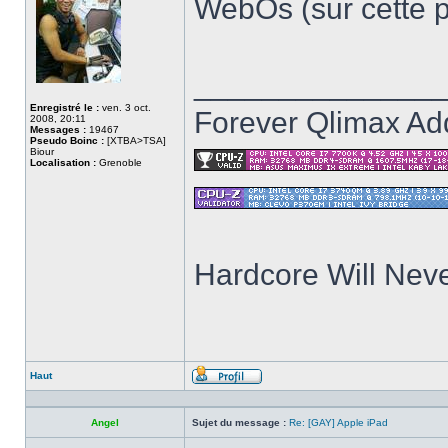
WebOs (sur cette p
______________
Enregistré le :
ven. 3 oct.
Forever Qlimax Add
2008, 20:11
Messages :
19467
Pseudo Boinc :
[XTBA>TSA]
Biour
Localisation :
Grenoble
Hardcore Will Neve
Haut
Profil
Angel
Sujet du message :
Re: [GAY] Apple iPad