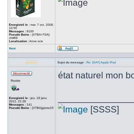
Enregistré le :
mar. 7 oct. 2008,
10:56
Messages :
8100
Pseudo Boinc :
[XTBA>TSA]
chili69
Localisation :
Anne scie
Haut
Profil
gizmo15
Sujet du message :
Re: [GAY] Apple iPad
état naturel mon 
Hors
Rookie
ligne
______________
Enregistré le :
jeu. 19 janv.
2012, 21:38
Messages :
141
[SSSS]
Pseudo Boinc :
[XTBA]gizmo15