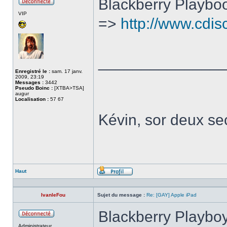
Blackberry Playboo
Hors
VIP
ligne
=>
http://www.cdisc
______________
Enregistré le :
sam. 17 janv.
2009, 23:19
Messages :
3442
Pseudo Boinc :
[XTBA>TSA]
augur
Localisation :
57 67
Kévin, sor deux sec
Haut
Profil
IvanleFou
Sujet du message :
Re: [GAY] Apple iPad
Blackberry Playboy
Hors
Administrateur
ligne