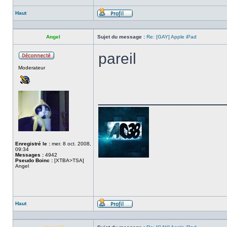
Haut
Profil
Angel
Sujet du message :
Re: [GAY] Apple iPad
pareil
Hors
Moderateur
ligne
______________
Enregistré le :
mer. 8 oct. 2008,
09:34
Messages :
4942
Pseudo Boinc :
[XTBA>TSA]
Angel
Haut
Profil