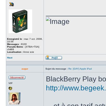
______________
Enregistré le :
mar. 7 oct. 2008,
10:56
Messages :
8100
Pseudo Boinc :
[XTBA>TSA]
chili69
Localisation :
Anne scie
Haut
Profil
augur
Sujet du message :
Re: [GAY] Apple iPad
BlackBerry Play bo
Hors
VIP
ligne
http://www.begeek.
... et à son tarif a