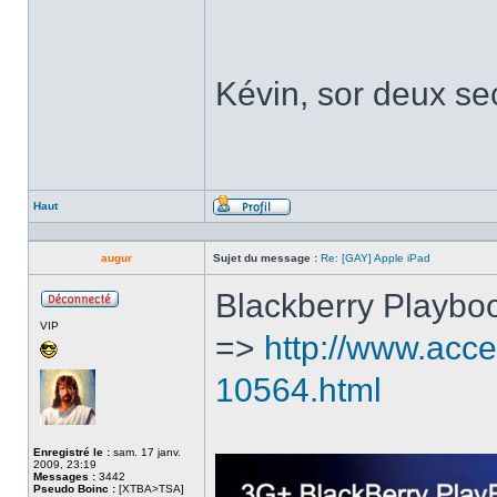
Kévin, sor deux sec
Haut
Profil
augur
Sujet du message :
Re: [GAY] Apple iPad
Blackberry Playbo
Hors
VIP
ligne
=>
http://www.acc
10564.html
Enregistré le :
sam. 17 janv.
2009, 23:19
Messages :
3442
Pseudo Boinc :
[XTBA>TSA]