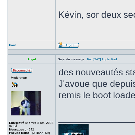
Kévin, sor deux sec
Haut
Profil
Angel
Sujet du message :
Re: [GAY] Apple iPad
des nouveautés sta
Hors
Moderateur
ligne
J'avoue que depuis 
remis le boot loade
______________
Enregistré le :
mer. 8 oct. 2008,
09:34
Messages :
4942
Pseudo Boinc :
[XTBA>TSA]