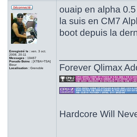
ouaip en alpha 0.5
Hors
ligne
la suis en CM7 Alph
boot depuis la de
Enregistré le :
ven. 3 oct.
______________
2008, 20:11
Messages :
19467
Pseudo Boinc :
[XTBA>TSA]
Forever Qlimax Add
Biour
Localisation :
Grenoble
Hardcore Will Neve