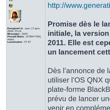
VIP
ligne
http://www.generat
Promise dès le la
Enregistré le :
sam. 17 janv.
initiale, la versi
2009, 23:19
Messages :
3442
Pseudo Boinc :
[XTBA>TSA]
augur
2011. Elle est c
Localisation :
57 67
un lancement cett
Dès l'annonce de l
utiliser l'OS QNX q
plate-forme BlackB
prévu de lancer u
venir en compléme