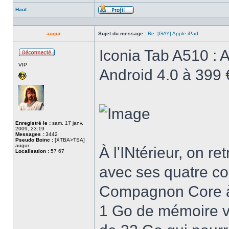
Haut
Profil
augur
Sujet du message :
Re: [GAY] Apple iPad
Iconia Tab A510 : A
Hors
VIP
ligne
Android 4.0 à 399 
Enregistré le :
sam. 17 janv.
2009, 23:19
Messages :
3442
Pseudo Boinc :
[XTBA>TSA]
augur
À l'INtérieur, on 
Localisation :
57 67
avec ses quatre c
Compagnon Core à 
1 Go de mémoire v