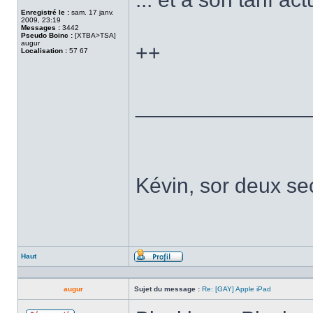
Enregistré le :
sam. 17 janv.
2009, 23:19
Messages :
3442
Pseudo Boinc :
[XTBA>TSA]
augur
++
Localisation :
57 67
______________
Kévin, sor deux sec
Haut
Profil
augur
Sujet du message :
Re: [GAY] Apple iPad