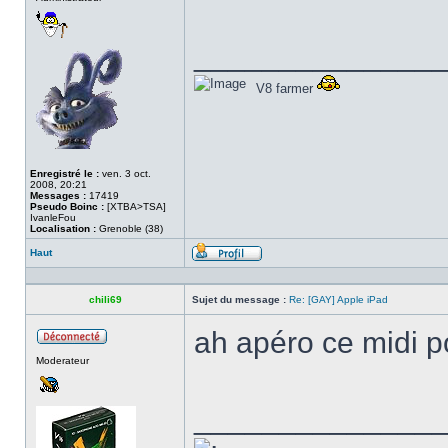
______________
V8 farmer
Enregistré le :
ven. 3 oct.
2008, 20:21
Messages :
17419
Pseudo Boinc :
[XTBA>TSA]
IvanleFou
Localisation :
Grenoble (38)
Haut
Profil
chili69
Sujet du message :
Re: [GAY] Apple iPad
ah apéro ce midi 
Hors
Moderateur
ligne
______________