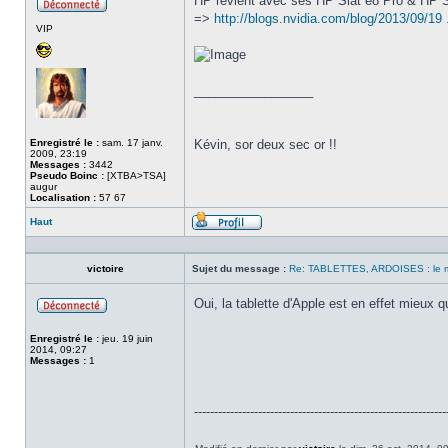
HP revient avec ses HP Slat e8 Pro & HP 
=>
http://blogs.nvidia.com/blog/2013/09/19 .
Hors
VIP
ligne
_________________
Enregistré le :
sam. 17 janv.
Kévin, sor deux sec or !!
2009, 23:19
Messages :
3442
Pseudo Boinc :
[XTBA>TSA]
augur
Localisation :
57 67
Haut
Profil
victoire
Sujet du message :
Re: TABLETTES, ARDOISES : le 
Oui, la tablette d'Apple est en effet mieux
Hors
ligne
Enregistré le :
jeu. 19 juin
2014, 09:27
Messages :
1
---------------------------------------------------------------