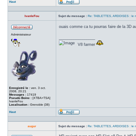
Haut
Profil
IvanleFou
Sujet du message :
Re: TABLETTES, ARDOISES : le 
ouais comme ca tu pourras faire de la 3D 
Hors
Administrateur
ligne
_________________
V8 farmer
Enregistré le :
ven. 3 oct.
2008, 20:21
Messages :
17419
Pseudo Boinc :
[XTBA>TSA]
IvanleFou
Localisation :
Grenoble (38)
Haut
Profil
augur
Sujet du message :
Re: TABLETTES, ARDOISES : le 