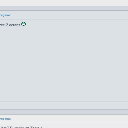
megamix
avec 2 ecrans
megamix