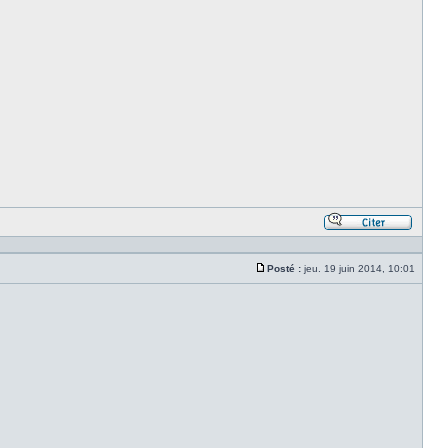
Répond
en
citant
Posté :
jeu. 19 juin 2014, 10:01
le
Message
messa