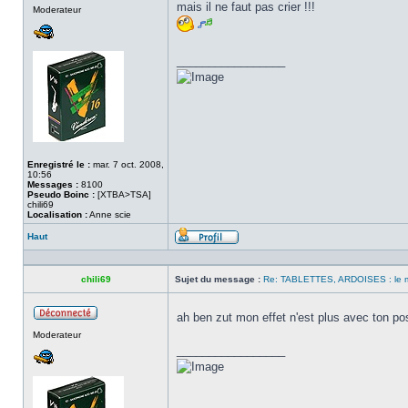
Hors
mais il ne faut pas crier !!!
Moderateur
ligne
_________________
Enregistré le :
mar. 7 oct. 2008,
10:56
Messages :
8100
Pseudo Boinc :
[XTBA>TSA]
chili69
Localisation :
Anne scie
Haut
Profil
chili69
Sujet du message :
Re: TABLETTES, ARDOISES : le 
ah ben zut mon effet n'est plus avec ton po
Hors
Moderateur
ligne
_________________