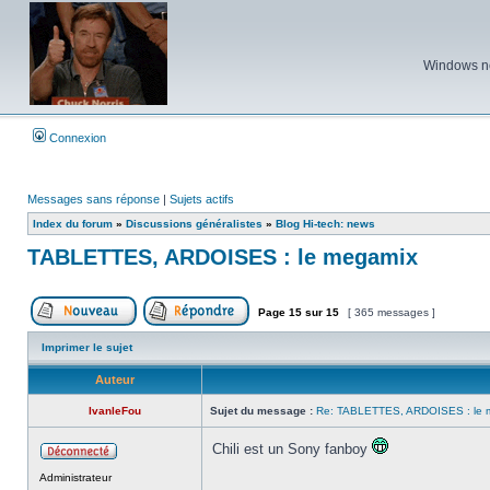
Windows ne 
Connexion
Messages sans réponse
|
Sujets actifs
Index du forum
»
Discussions généralistes
»
Blog Hi-tech: news
TABLETTES, ARDOISES : le megamix
Page
15
sur
15
[ 365 messages ]
Poster un nouveau sujet
Répondre au sujet
Imprimer le sujet
Auteur
IvanleFou
Sujet du message :
Re: TABLETTES, ARDOISES : le 
Chili est un Sony fanboy
Hors
Administrateur
ligne
_________________