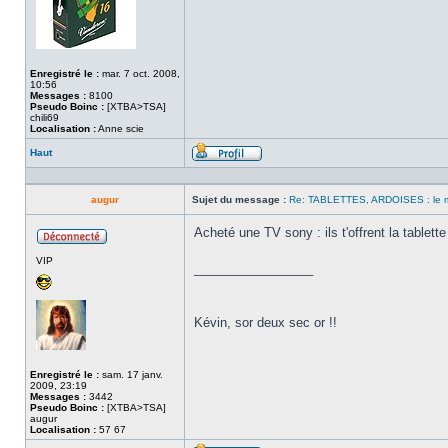
Enregistré le :
mar. 7 oct. 2008,
10:56
Messages :
8100
Pseudo Boinc :
[XTBA>TSA]
chili69
Localisation :
Anne scie
Haut
Profil
augur
Sujet du message :
Re: TABLETTES, ARDOISES : le 
Acheté une TV sony : ils t'offrent la tablette
Hors
VIP
ligne
_________________
Kévin, sor deux sec or !!
Enregistré le :
sam. 17 janv.
2009, 23:19
Messages :
3442
Pseudo Boinc :
[XTBA>TSA]
augur
Localisation :
57 67