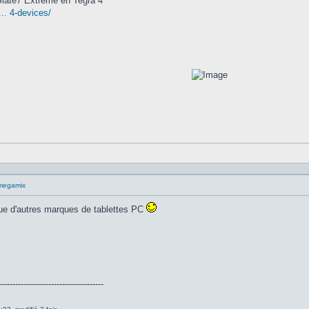
Slate7 Extreme en Tegra 4
.. 4-devices/
megamix
 que d'autres marques de tablettes PC
--------------------------------------