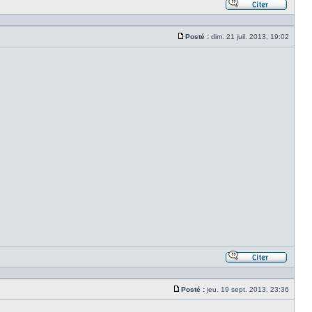
Répond
en
citant
Posté :
dim. 21 juil. 2013, 19:02
le
Message
messa
Répond
en
citant
Posté :
jeu. 19 sept. 2013, 23:36
le
Message
messa