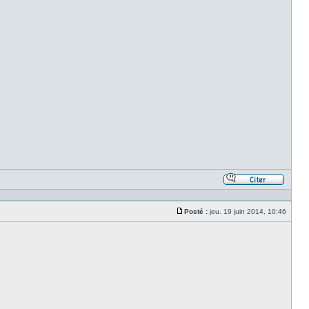
Répond
en
citant
Posté :
jeu. 19 juin 2014, 10:46
le
Message
messa