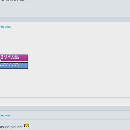
:32, modifié 2 fois.
megamix
megamix
pas de piquant