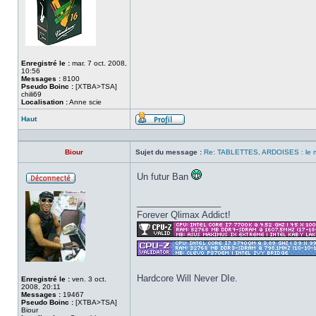
Enregistré le :
mar. 7 oct. 2008,
10:56
Messages :
8100
Pseudo Boinc :
[XTBA>TSA]
chili69
Localisation :
Anne scie
Haut
Profil
Biour
Sujet du message :
Re: TABLETTES, ARDOISES : le 
Un futur Ban
Hors
ligne
_________________
Forever Qlimax Addict!
Hardcore Will Never DIe.
Enregistré le :
ven. 3 oct.
2008, 20:11
Messages :
19467
Pseudo Boinc :
[XTBA>TSA]
Biour