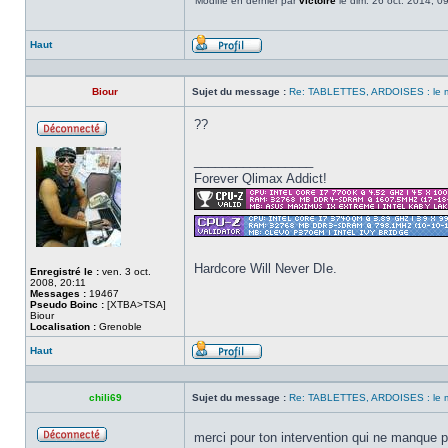
Modifié en dernier par
victoire
le dim. 26 oct. 2014, 09
Haut
Profil
Biour
Sujet du message :
Re: TABLETTES, ARDOISES : le 
??
Hors
ligne
_________________
Forever Qlimax Addict!
Hardcore Will Never DIe.
Enregistré le :
ven. 3 oct.
2008, 20:11
Messages :
19467
Pseudo Boinc :
[XTBA>TSA]
Biour
Localisation :
Grenoble
Haut
Profil
chili69
Sujet du message :
Re: TABLETTES, ARDOISES : le 
merci pour ton intervention qui ne manque 