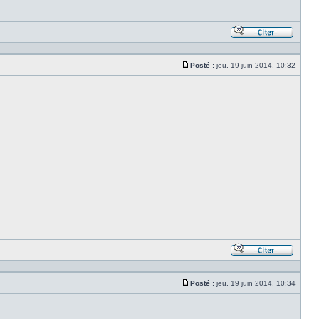
Répond
en
citant
Posté :
jeu. 19 juin 2014, 10:32
le
Message
messa
Répond
en
citant
Posté :
jeu. 19 juin 2014, 10:34
le
Message
messa