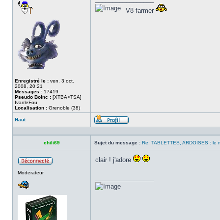
V8 farmer
Enregistré le :
ven. 3 oct.
2008, 20:21
Messages :
17419
Pseudo Boinc :
[XTBA>TSA]
IvanleFou
Localisation :
Grenoble (38)
Haut
Profil
chili69
Sujet du message :
Re: TABLETTES, ARDOISES : le 
clair ! j'adore
Hors
Moderateur
ligne
_________________