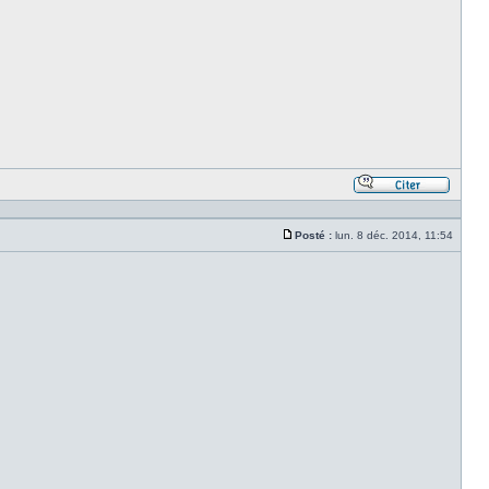
Répond
en
citant
Posté :
lun. 8 déc. 2014, 11:54
le
Message
messa