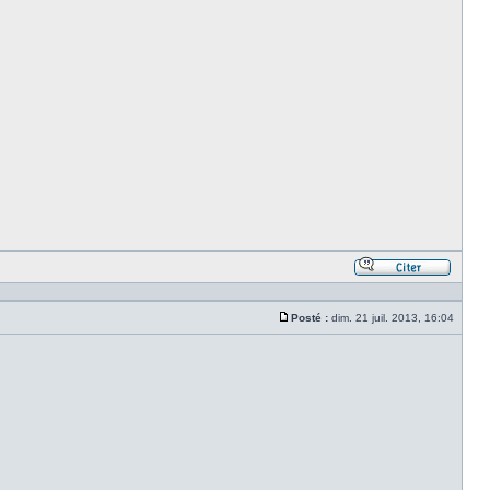
Répond
en
citant
Posté :
dim. 21 juil. 2013, 16:04
le
Message
messa