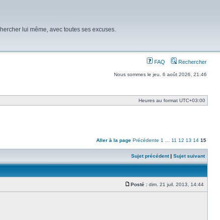
chercher lui même, avec toutes ses excuses.
FAQ
Rechercher
Nous sommes le jeu. 6 août 2026, 21:46
Heures au format
UTC+03:00
Aller à la page
Précédente
1
…
11
12
13
14
15
Sujet précédent
|
Sujet suivant
Posté :
dim. 21 juil. 2013, 14:44
Message