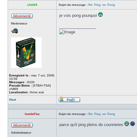
chili69
Sujet du message :
Re: Ping -vs- Pong
je vois pong pourquoi
Hors
Moderateur
ligne
_________________
Enregistré le :
mar. 7 oct. 2008,
10:56
Messages :
8100
Pseudo Boinc :
[XTBA>TSA]
chili69
Localisation :
Anne scie
Haut
Profil
IvanleFou
Sujet du message :
Re: Ping -vs- Pong
parce qu'il ping pleins de counneries
Hors
Administrateur
ligne
_________________