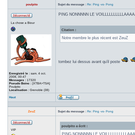
poulpito
Sujet du message :
Re: Ping -vs- Pong
PING NONNNNN LE VOILLLLLLLLLLAA
Hors
La chose a Biour
ligne
Citation :
Notre membre le plus récent est ZeuZ
tombez lui dessus avant qu'il poste
Enregistré le :
sam. 4 oct.
2008, 00:47
Messages :
17320
Pseudo Boinc :
[XTBA>TSA]
Poulpito
Localisation :
Grenoble (38)
Haut
Profil
ZeuZ
Sujet du message :
Re: Ping -vs- Pong
poulpito a écrit :
Hors
VIP
ligne
PING NONNNNN LE VOILLLLLLLLLLA