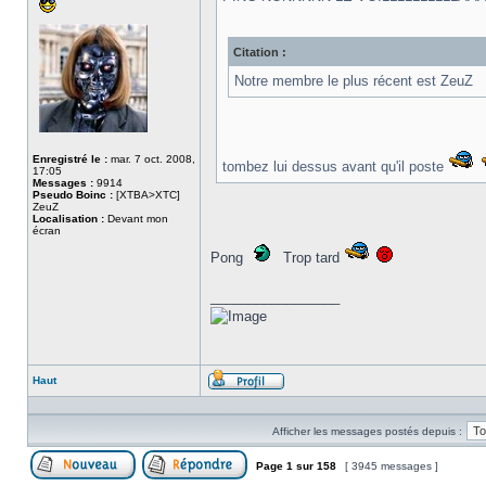
Citation :
Notre membre le plus récent est ZeuZ
Enregistré le :
mar. 7 oct. 2008,
tombez lui dessus avant qu'il poste
17:05
Messages :
9914
Pseudo Boinc :
[XTBA>XTC]
ZeuZ
Localisation :
Devant mon
écran
Pong
Trop tard
_________________
Haut
Profil
Afficher les messages postés depuis :
Page
1
sur
158
[ 3945 messages ]
Poster un nouveau sujet
Répondre au sujet