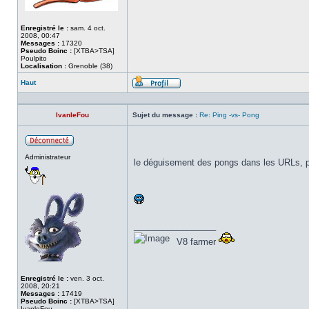
Enregistré le :
sam. 4 oct.
2008, 00:47
Messages :
17320
Pseudo Boinc :
[XTBA>TSA]
Poulpito
Localisation :
Grenoble (38)
Haut
Profil
IvanleFou
Sujet du message :
Re: Ping -vs- Pong
Hors
Administrateur
ligne
le déguisement des pongs dans les URLs, p
_________________
V8 farmer
Enregistré le :
ven. 3 oct.
2008, 20:21
Messages :
17419
Pseudo Boinc :
[XTBA>TSA]
IvanleFou