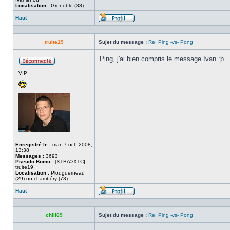
Localisation :
Grenoble (38)
Haut
Profil
truite19
Sujet du message :
Re: Ping -vs- Pong
Ping, j'ai bien compris le message Ivan :p
Hors
VIP
ligne
_________________
Enregistré le :
mar. 7 oct. 2008,
13:38
Messages :
3693
Pseudo Boinc :
[XTBA>XTC]
truite19
Localisation :
Plouguerneau
(29) ou chambéry (73)
Haut
Profil
chili69
Sujet du message :
Re: Ping -vs- Pong