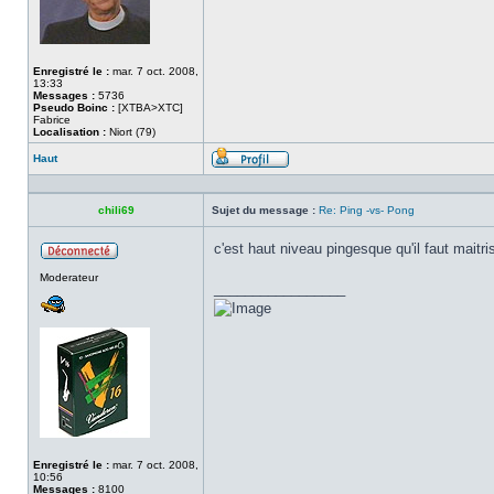
Enregistré le :
mar. 7 oct. 2008,
13:33
Messages :
5736
Pseudo Boinc :
[XTBA>XTC]
Fabrice
Localisation :
Niort (79)
Haut
Profil
chili69
Sujet du message :
Re: Ping -vs- Pong
c'est haut niveau pingesque qu'il faut maitr
Hors
Moderateur
ligne
_________________
Enregistré le :
mar. 7 oct. 2008,
10:56
Messages :
8100