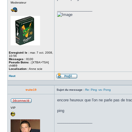
Moderateur
ligne
_________________
Enregistré le :
mar. 7 oct. 2008,
10:56
Messages :
8100
Pseudo Boinc :
[XTBA>TSA]
chili69
Localisation :
Anne scie
Haut
Profil
truite19
Sujet du message :
Re: Ping -vs- Pong
encore heureux que l'on ne parle pas de tra
Hors
VIP
ligne
ping
_________________