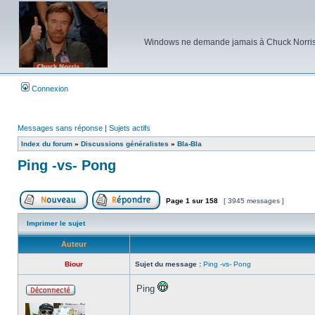
Windows ne demande jamais à Chuck Norris d'e
Connexion
Messages sans réponse
|
Sujets actifs
Index du forum
»
Discussions généralistes
»
Bla-Bla
Ping -vs- Pong
Page
1
sur
158
[ 3945 messages ]
Poster un nouveau sujet
Répondre au sujet
Imprimer le sujet
Auteur
Biour
Sujet du message :
Ping -vs- Pong
Ping
Hors
ligne
_________________