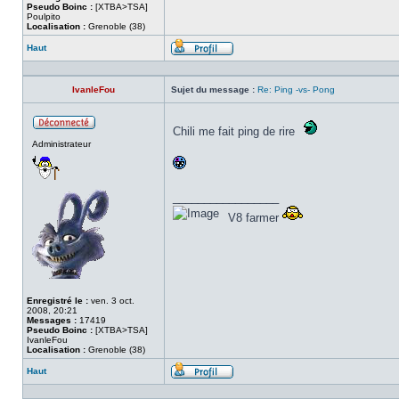
Pseudo Boinc :
[XTBA>TSA]
Poulpito
Localisation :
Grenoble (38)
Haut
Profil
IvanleFou
Sujet du message :
Re: Ping -vs- Pong
Chili me fait ping de rire
Hors
Administrateur
ligne
_________________
V8 farmer
Enregistré le :
ven. 3 oct.
2008, 20:21
Messages :
17419
Pseudo Boinc :
[XTBA>TSA]
IvanleFou
Localisation :
Grenoble (38)
Haut
Profil