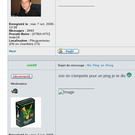
_________________
Enregistré le :
mar. 7 oct. 2008,
13:38
Messages :
3693
Pseudo Boinc :
[XTBA>XTC]
truite19
Localisation :
Plouguerneau
(29) ou chambéry (73)
Haut
Profil
chili69
Sujet du message :
Re: Ping -vs- Pong
sisi on s'emporte pour un ping je te dis
Hors
Moderateur
ligne
_________________
Enregistré le :
mar. 7 oct. 2008,