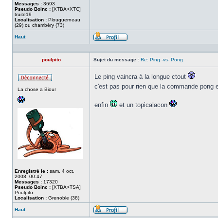
Messages :
3693
Pseudo Boinc :
[XTBA>XTC]
truite19
Localisation :
Plouguerneau
(29) ou chambéry (73)
Haut
Profil
poulpito
Sujet du message :
Re: Ping -vs- Pong
Le ping vaincra à la longue ctout
Hors
c'est pas pour rien que la commande pong 
La chose a Biour
ligne
enfin
et un topicalacon
Enregistré le :
sam. 4 oct.
2008, 00:47
Messages :
17320
Pseudo Boinc :
[XTBA>TSA]
Poulpito
Localisation :
Grenoble (38)
Haut
Profil