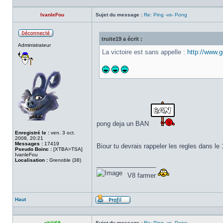
IvanleFou
Sujet du message :
Re: Ping -vs- Pong
truite19 a écrit :
Hors
Administrateur
ligne
La victoire est sans appelle :
http://www.g
pong deja un BAN
Enregistré le :
ven. 3 oct.
2008, 20:21
Messages :
17419
Biour tu devrais rappeler les regles dans le
Pseudo Boinc :
[XTBA>TSA]
IvanleFou
Localisation :
Grenoble (38)
_________________
V8 farmer
Haut
Profil
chili69
Sujet du message :
Re: Ping -vs- Pong