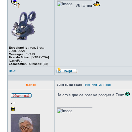
V8 farmer
Enregistré le :
ven. 3 oct.
2008, 20:21
Messages :
17419
Pseudo Boinc :
[XTBA>TSA]
IvanleFou
Localisation :
Grenoble (38)
Haut
Profil
fabrice
Sujet du message :
Re: Ping -vs- Pong
Je crois que ce post va pong-er à Zeuz
Hors
VIP
ligne
_________________