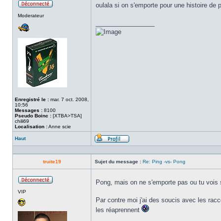
oulala si on s'emporte pour une histoire d
Hors
Moderateur
ligne
_________________
Enregistré le :
mar. 7 oct. 2008,
10:56
Messages :
8100
Pseudo Boinc :
[XTBA>TSA]
chili69
Localisation :
Anne scie
Haut
Profil
truite19
Sujet du message :
Re: Ping -vs- Pong
Pong, mais on ne s'emporte pas ou tu vois
Hors
VIP
ligne
Par contre moi j'ai des soucis avec les rac
les réaprennent