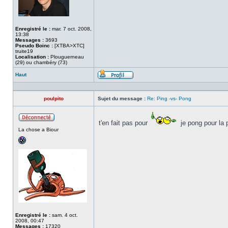
Enregistré le :
mar. 7 oct. 2008,
13:38
Messages :
3693
Pseudo Boinc :
[XTBA>XTC]
truite19
Localisation :
Plouguerneau
(29) ou chambéry (73)
Haut
Profil
poulpito
Sujet du message :
Re: Ping -vs- Pong
t'en fait pas pour
je pong pour la 
Hors
La chose a Biour
ligne
Enregistré le :
sam. 4 oct.
2008, 00:47
Messages :
17320