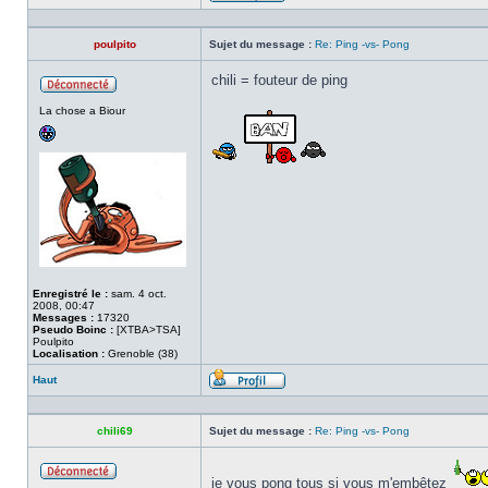
Profil
poulpito
Sujet du message :
Re: Ping -vs- Pong
chili = fouteur de ping
Hors
La chose a Biour
ligne
Enregistré le :
sam. 4 oct.
2008, 00:47
Messages :
17320
Pseudo Boinc :
[XTBA>TSA]
Poulpito
Localisation :
Grenoble (38)
Haut
Profil
chili69
Sujet du message :
Re: Ping -vs- Pong
je vous pong tous si vous m'embêtez
Hors