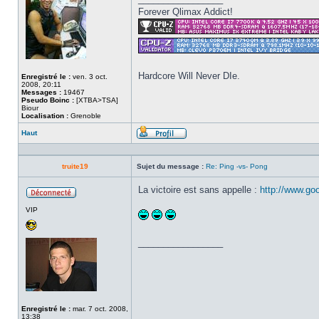
Forever Qlimax Addict!
Hardcore Will Never DIe.
Enregistré le :
ven. 3 oct.
2008, 20:11
Messages :
19467
Pseudo Boinc :
[XTBA>TSA]
Biour
Localisation :
Grenoble
Haut
Profil
truite19
Sujet du message :
Re: Ping -vs- Pong
La victoire est sans appelle :
http://www.go
Hors
VIP
ligne
_________________
Enregistré le :
mar. 7 oct. 2008,
13:38