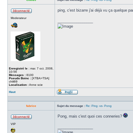
ping, c'est bizarre j'ai déjà vu ça quelque pa
Hors
Moderateur
ligne
_________________
Enregistré le :
mar. 7 oct. 2008,
10:56
Messages :
8100
Pseudo Boinc :
[XTBA>TSA]
chili69
Localisation :
Anne scie
Haut
Profil
fabrice
Sujet du message :
Re: Ping -vs- Pong
Pong, mais c'est quoi ces conneries?
Hors
VIP
ligne
_________________