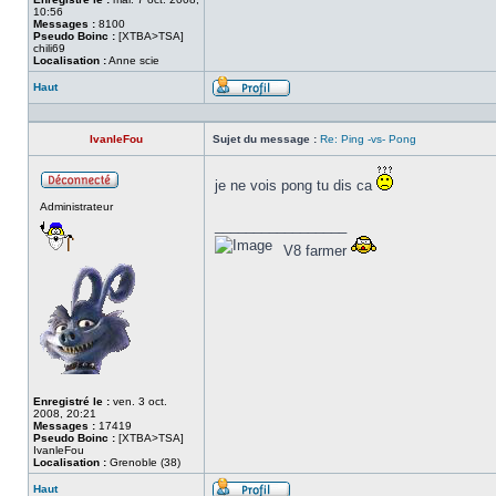
10:56
Messages :
8100
Pseudo Boinc :
[XTBA>TSA]
chili69
Localisation :
Anne scie
Haut
Profil
IvanleFou
Sujet du message :
Re: Ping -vs- Pong
je ne vois pong tu dis ca
Hors
Administrateur
ligne
_________________
V8 farmer
Enregistré le :
ven. 3 oct.
2008, 20:21
Messages :
17419
Pseudo Boinc :
[XTBA>TSA]
IvanleFou
Localisation :
Grenoble (38)
Haut