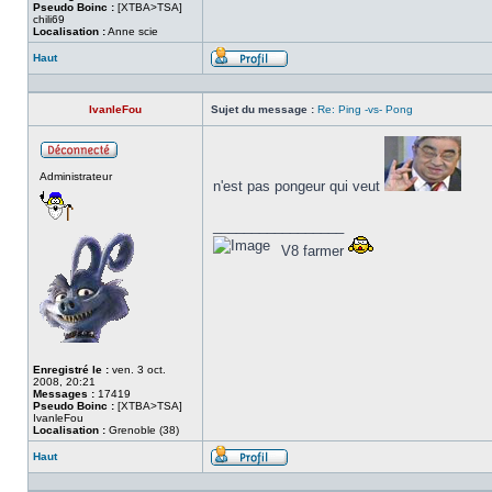
Pseudo Boinc :
[XTBA>TSA]
chili69
Localisation :
Anne scie
Haut
Profil
IvanleFou
Sujet du message :
Re: Ping -vs- Pong
Hors
Administrateur
ligne
n'est pas pongeur qui veut
_________________
V8 farmer
Enregistré le :
ven. 3 oct.
2008, 20:21
Messages :
17419
Pseudo Boinc :
[XTBA>TSA]
IvanleFou
Localisation :
Grenoble (38)
Haut
Profil