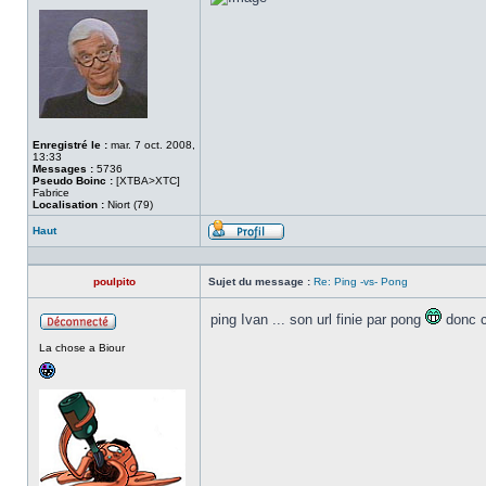
Enregistré le :
mar. 7 oct. 2008,
13:33
Messages :
5736
Pseudo Boinc :
[XTBA>XTC]
Fabrice
Localisation :
Niort (79)
Haut
Profil
poulpito
Sujet du message :
Re: Ping -vs- Pong
ping Ivan ... son url finie par pong
donc 
Hors
La chose a Biour
ligne