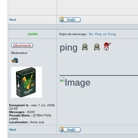
Haut
Profil
chili69
Sujet du message :
Re: Ping -vs- Pong
ping
Hors
Moderateur
ligne
______________
Enregistré le :
mar. 7 oct. 2008,
10:56
Messages :
8100
Pseudo Boinc :
[XTBA>TSA]
chili69
Localisation :
Anne scie
Haut
Profil