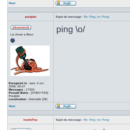
Haut
Profil
poulpito
Sujet du message :
Re: Ping -vs- Pong
ping \o/
Hors
La chose a Biour
ligne
Enregistré le :
sam. 4 oct.
2008, 00:47
Messages :
17320
Pseudo Boinc :
[XTBA>TSA]
Poulpito
Localisation :
Grenoble (38)
Haut
Profil
IvanleFou
Sujet du message :
Re: Ping -vs- Pong