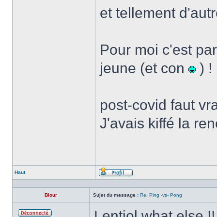
et tellement d'autr
Pour moi c'est par
jeune (et con
) !
post-covid faut vr
J'avais kiffé la re
Haut
Profil
Biour
Sujet du message :
Re: Ping -vs- Pong
Lentiol what else !!