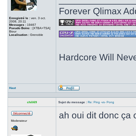
Forever Qlimax Add
Enregistré le :
ven. 3 oct.
2008, 20:11
Messages :
19467
Pseudo Boinc :
[XTBA>TSA]
Biour
Localisation :
Grenoble
Hardcore Will Neve
Haut
Profil
chili69
Sujet du message :
Re: Ping -vs- Pong
ah oui dit donc ç
Hors
Moderateur
ligne