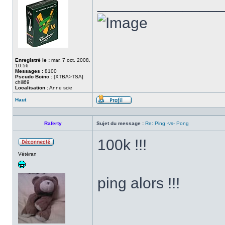
______________
Enregistré le :
mar. 7 oct. 2008,
10:56
Messages :
8100
Pseudo Boinc :
[XTBA>TSA]
chili69
Localisation :
Anne scie
Haut
Profil
Raferty
Sujet du message :
Re: Ping -vs- Pong
100k !!!
Hors
Vétéran
ligne
ping alors !!!