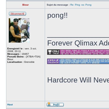
Biour
Sujet du message :
Re: Ping -vs- Pong
pong!!
Hors
ligne
______________
Forever Qlimax Add
Enregistré le :
ven. 3 oct.
2008, 20:11
Messages :
19467
Pseudo Boinc :
[XTBA>TSA]
Biour
Localisation :
Grenoble
Hardcore Will Neve
Haut
Profil