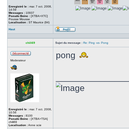
Enregistré le :
mar. 7 oct. 2008,
14:59
Messages :
10937
Pseudo Boinc :
[XTBA>XTC]
Pousse Mousse
Localisation :
ST Maurice (94)
Haut
Profil
chili69
Sujet du message :
Re: Ping -vs- Pong
pong
Hors
Moderateur
ligne
______________
Enregistré le :
mar. 7 oct. 2008,
10:56
Messages :
8100
Pseudo Boinc :
[XTBA>TSA]
chili69
Localisation :
Anne scie