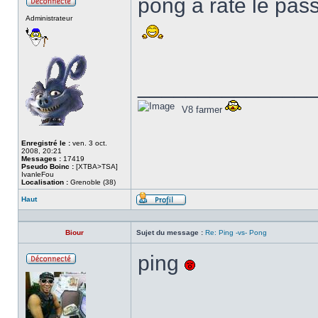
pong a rate le pas
Hors
Administrateur
ligne
______________
V8 farmer
Enregistré le :
ven. 3 oct.
2008, 20:21
Messages :
17419
Pseudo Boinc :
[XTBA>TSA]
IvanleFou
Localisation :
Grenoble (38)
Haut
Profil
Biour
Sujet du message :
Re: Ping -vs- Pong
ping
Hors
ligne
______________