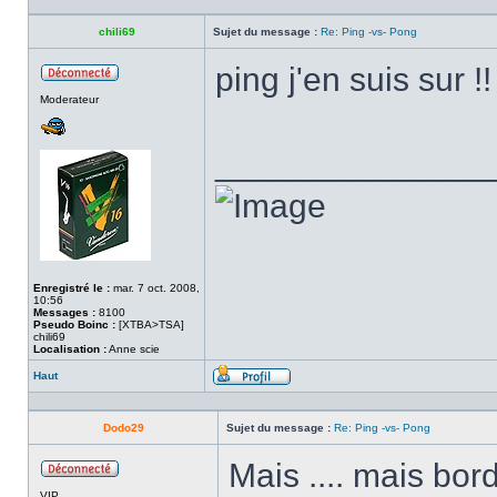
chili69
Sujet du message :
Re: Ping -vs- Pong
ping j'en suis sur !!
Hors
Moderateur
ligne
______________
Enregistré le :
mar. 7 oct. 2008,
10:56
Messages :
8100
Pseudo Boinc :
[XTBA>TSA]
chili69
Localisation :
Anne scie
Haut
Profil
Dodo29
Sujet du message :
Re: Ping -vs- Pong
Mais .... mais bord
Hors
VIP
ligne