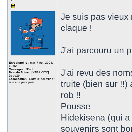
Je suis pas vieux
claque !
J'ai parcouru un p
Enregistré le :
mar. 7 oct. 2008,
19:02
Messages :
3597
J'ai revu des noms
Pseudo Boinc :
[XTBA>XTC]
Dodo29
Localisation :
Entre le bar VIP et
truite (bien sur !!
la scène principale
rob !!
Pousse
Hidekisena (qui a
souvenirs sont bo