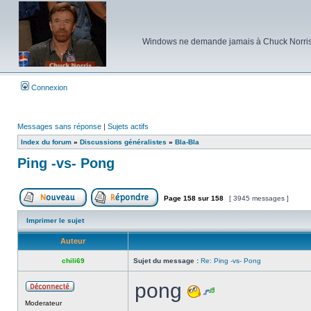
Windows ne demande jamais à Chuck Norris d'e
Connexion
Messages sans réponse
|
Sujets actifs
Index du forum
»
Discussions généralistes
»
Bla-Bla
Ping -vs- Pong
Page
158
sur
158
[ 3945 messages ]
Poster un nouveau sujet
Répondre au sujet
Imprimer le sujet
Auteur
chili69
Sujet du message :
Re: Ping -vs- Pong
pong
Hors
Moderateur
ligne