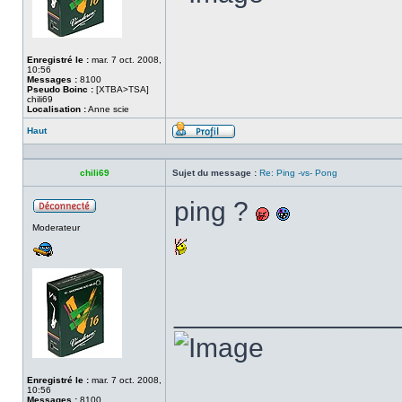
Enregistré le :
mar. 7 oct. 2008,
10:56
Messages :
8100
Pseudo Boinc :
[XTBA>TSA]
chili69
Localisation :
Anne scie
Haut
Profil
chili69
Sujet du message :
Re: Ping -vs- Pong
ping ?
Hors
Moderateur
ligne
______________
Enregistré le :
mar. 7 oct. 2008,
10:56
Messages :
8100