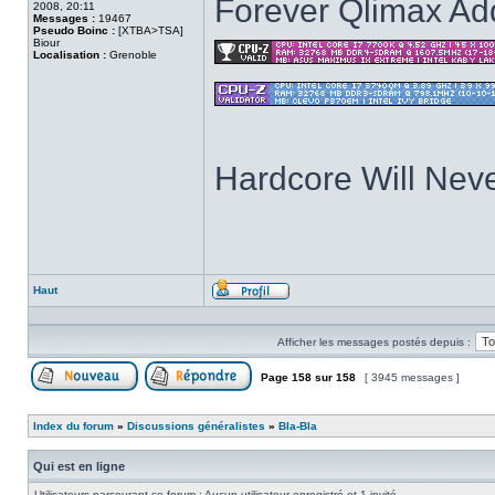
Forever Qlimax Add
2008, 20:11
Messages :
19467
Pseudo Boinc :
[XTBA>TSA]
Biour
Localisation :
Grenoble
Hardcore Will Neve
Haut
Profil
Afficher les messages postés depuis :
Page
158
sur
158
[ 3945 messages ]
Poster un nouveau sujet
Répondre au sujet
Index du forum
»
Discussions généralistes
»
Bla-Bla
Qui est en ligne
Utilisateurs parcourant ce forum : Aucun utilisateur enregistré et 1 invité