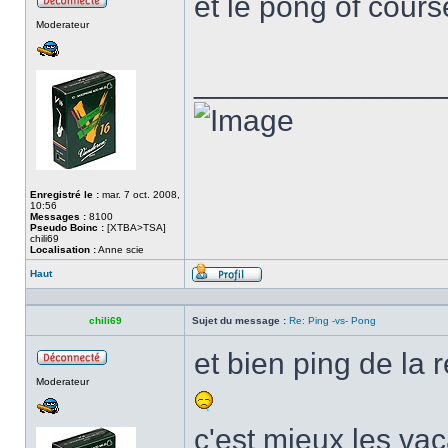
et le pong of cours
Hors
Moderateur
ligne
______________
Enregistré le :
mar. 7 oct. 2008,
10:56
Messages :
8100
Pseudo Boinc :
[XTBA>TSA]
chili69
Localisation :
Anne scie
Haut
Profil
chili69
Sujet du message :
Re: Ping -vs- Pong
et bien ping de la 
Hors
Moderateur
ligne
c'est mieux les v