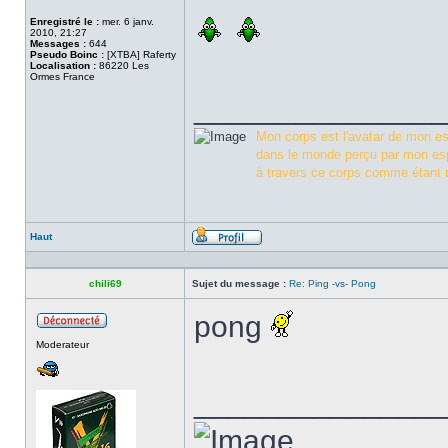
Enregistré le :
mer. 6 janv.
2010, 21:27
Messages :
644
Pseudo Boinc :
[XTBA] Raferty
Localisation :
86220 Les
Ormes France
______________
Mon corps est l'avatar de mon esp
dans le monde perçu par mon esp
à travers ce corps comme étant r
Haut
Profil
chili69
Sujet du message :
Re: Ping -vs- Pong
pong
Hors
Moderateur
ligne
______________