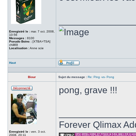
______________
Enregistré le :
mar. 7 oct. 2008,
10:56
Messages :
8100
Pseudo Boinc :
[XTBA>TSA]
chili69
Localisation :
Anne scie
Haut
Profil
Biour
Sujet du message :
Re: Ping -vs- Pong
pong, grave !!!
Hors
ligne
______________
Forever Qlimax Add
Enregistré le :
ven. 3 oct.
2008, 20:11