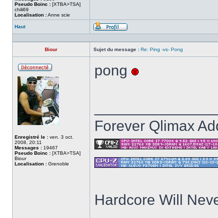
Pseudo Boinc :
[XTBA>TSA]
chili69
Localisation :
Anne scie
Haut
Profil
Biour
Sujet du message :
Re: Ping -vs- Pong
pong
Hors
ligne
______________
Forever Qlimax Add
Enregistré le :
ven. 3 oct.
2008, 20:11
Messages :
19467
Pseudo Boinc :
[XTBA>TSA]
Biour
Localisation :
Grenoble
Hardcore Will Neve