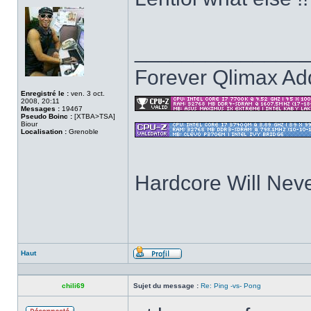
Hors
ligne
______________
Forever Qlimax Add
Enregistré le :
ven. 3 oct.
2008, 20:11
Messages :
19467
Pseudo Boinc :
[XTBA>TSA]
Biour
Localisation :
Grenoble
Hardcore Will Neve
Haut
Profil
chili69
Sujet du message :
Re: Ping -vs- Pong