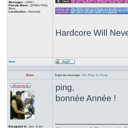
Messages :
19467
Pseudo Boinc :
[XTBA>TSA]
Biour
Localisation :
Grenoble
Hardcore Will Neve
Haut
Profil
Biour
Sujet du message :
Re: Ping -vs- Pong
ping,
Hors
ligne
bonnée Année !
______________
Enregistré le :
ven. 3 oct.