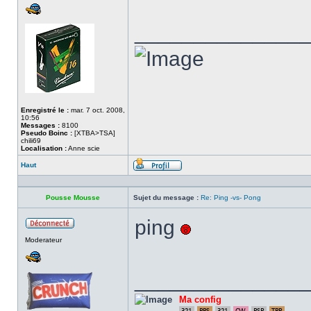
______________
Enregistré le :
mar. 7 oct. 2008,
10:56
Messages :
8100
Pseudo Boinc :
[XTBA>TSA]
chili69
Localisation :
Anne scie
Haut
Profil
Pousse Mousse
Sujet du message :
Re: Ping -vs- Pong
ping
Hors
Moderateur
ligne
______________
Ma config