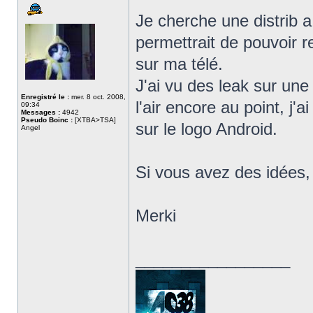
Je cherche une distrib 
permettrait de pouvoir r
sur ma télé.
J'ai vu des leak sur un
Enregistré le :
mer. 8 oct. 2008,
l'air encore au point, j'a
09:34
Messages :
4942
Pseudo Boinc :
[XTBA>TSA]
sur le logo Android.
Angel
Si vous avez des idées, 
Merki
_________________