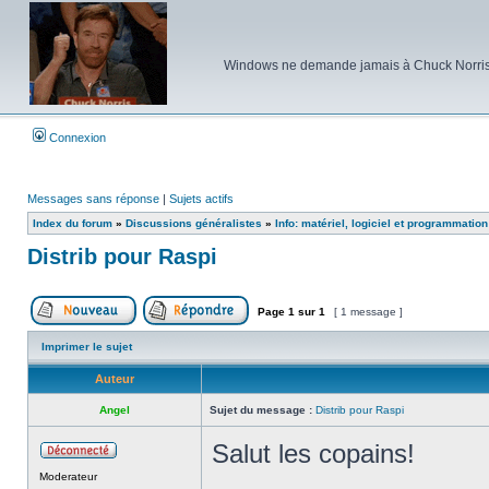
Windows ne demande jamais à Chuck Norris d'e
Connexion
Messages sans réponse
|
Sujets actifs
Index du forum
»
Discussions généralistes
»
Info: matériel, logiciel et programmation
Distrib pour Raspi
Page
1
sur
1
[ 1 message ]
Poster un nouveau sujet
Répondre au sujet
Imprimer le sujet
Auteur
Angel
Sujet du message :
Distrib pour Raspi
Salut les copains!
Hors
Moderateur
ligne