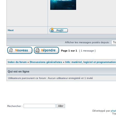
Haut
Profil
Afficher les messages postés depuis :
Page
1
sur
1
[ 1 message ]
Poster un nouveau sujet
Répondre au sujet
Index du forum
»
Discussions généralistes
»
Info: matériel, logiciel et programmation
Qui est en ligne
Utilisateurs parcourant ce forum : Aucun utilisateur enregistré et 1 invité
Rechercher :
Développé par
php
Tra