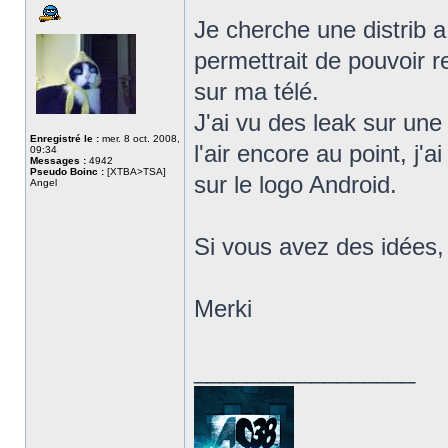
Je cherche une distrib 
permettrait de pouvoir r
sur ma télé.
J'ai vu des leak sur un
Enregistré le :
mer. 8 oct. 2008,
l'air encore au point, j'a
09:34
Messages :
4942
Pseudo Boinc :
[XTBA>TSA]
sur le logo Android.
Angel
Si vous avez des idées, 
Merki
_________________