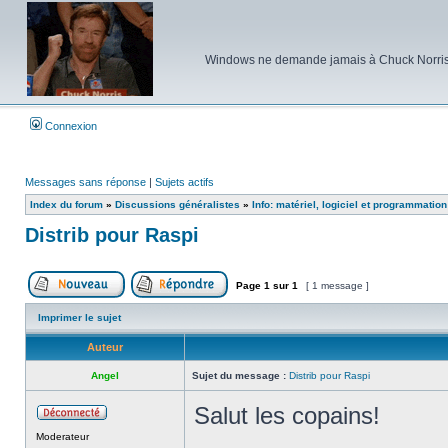
Windows ne demande jamais à Chuck Norris d'e
Connexion
Messages sans réponse
|
Sujets actifs
Index du forum
»
Discussions généralistes
»
Info: matériel, logiciel et programmation
Distrib pour Raspi
Page
1
sur
1
[ 1 message ]
Poster un nouveau sujet
Répondre au sujet
Imprimer le sujet
Auteur
Angel
Sujet du message :
Distrib pour Raspi
Salut les copains!
Hors
Moderateur
ligne