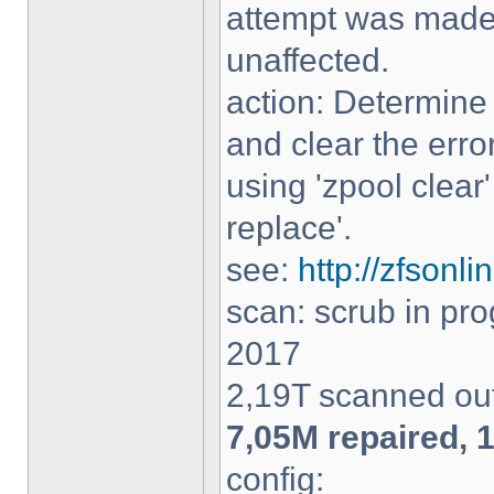
attempt was made t
unaffected.
action: Determine 
and clear the erro
using 'zpool clear
replace'.
see:
http://zfson
scan: scrub in pr
2017
2,19T scanned out
7,05M repaired, 
config: