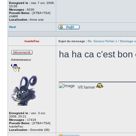
Enregistré le :
mar. 7 oct. 2008,
10:56
Messages :
8100
Pseudo Boinc :
[XTBA>TSA]
chili69
Localisation :
Anne scie
Haut
Profil
IvanleFou
Sujet du message :
Re: Serveur Fichier 1 / Stockage s
ha ha ca c'est bon
Hors
Administrateur
ligne
______________
V8 farmer
Enregistré le :
ven. 3 oct.
2008, 20:21
Messages :
17419
Pseudo Boinc :
[XTBA>TSA]
IvanleFou
Localisation :
Grenoble (38)