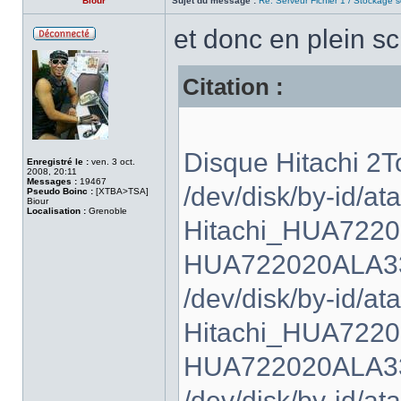
Biour
Sujet du message :
Re: Serveur Fichier 1 / Stockage s
et donc en plein s
Hors
ligne
Citation :
Disque Hitachi 2T
Enregistré le :
ven. 3 oct.
2008, 20:11
Messages :
19467
/dev/disk/by-id/ata
Pseudo Boinc :
[XTBA>TSA]
Biour
Localisation :
Grenoble
Hitachi_HUA7220
HUA722020ALA33
/dev/disk/by-id/ata
Hitachi_HUA7220
HUA722020ALA33
/dev/disk/by-id/ata