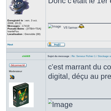
Donc c'etait le 1er 
______________
Enregistré le :
ven. 3 oct.
2008, 20:21
Messages :
17419
V8 farmer
Pseudo Boinc :
[XTBA>TSA]
IvanleFou
Localisation :
Grenoble (38)
Haut
Profil
chili69
Sujet du message :
Re: Serveur Fichier 1 / Stockage s
c'est marrant du co
Hors
Moderateur
ligne
digital, déçu au pr
______________