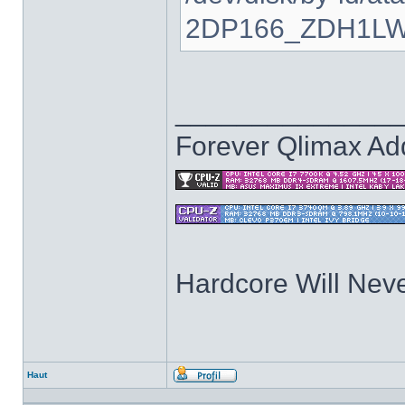
2DP166_ZDH1LWE
______________
Forever Qlimax Add
Hardcore Will Neve
Haut
Profil