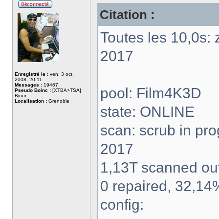
Citation :
Hors
ligne
Toutes les 10,0s: 
2017
Enregistré le :
ven. 3 oct.
2008, 20:11
Messages :
19467
pool: Film4K3D
Pseudo Boinc :
[XTBA>TSA]
Biour
Localisation :
Grenoble
state: ONLINE
scan: scrub in pr
2017
1,13T scanned out
0 repaired, 32,1
config: