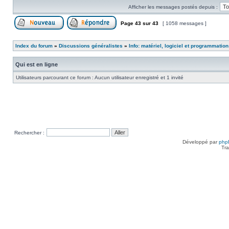
Afficher les messages postés depuis :
Page
43
sur
43
[ 1058 messages ]
Poster un nouveau sujet
Répondre au sujet
Index du forum
»
Discussions généralistes
»
Info: matériel, logiciel et programmation
Qui est en ligne
Utilisateurs parcourant ce forum : Aucun utilisateur enregistré et 1 invité
Rechercher :
Développé par
php
Tra