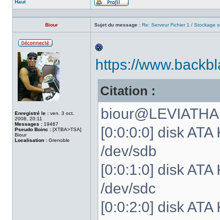
Haut
Profil
Biour
Sujet du message :
Re: Serveur Fichier 1 / Stockage s
Hors
ligne
https://www.backbl
Citation :
biour@LEVIATHAN
Enregistré le :
ven. 3 oct.
2008, 20:11
Messages :
19467
[0:0:0:0] disk 
Pseudo Boinc :
[XTBA>TSA]
Biour
Localisation :
Grenoble
/dev/sdb
[0:0:1:0] disk 
/dev/sdc
[0:0:2:0] disk 