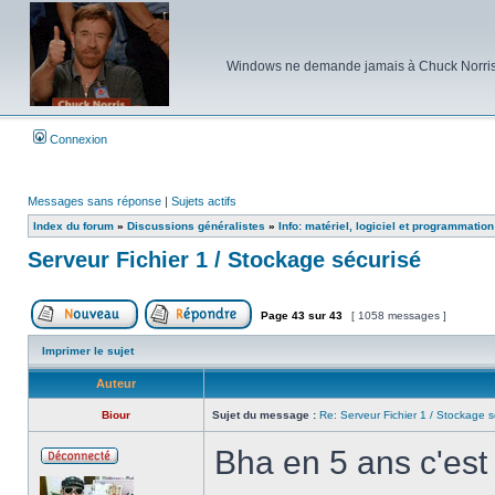
Windows ne demande jamais à Chuck Norris d'e
Connexion
Messages sans réponse
|
Sujets actifs
Index du forum
»
Discussions généralistes
»
Info: matériel, logiciel et programmation
Serveur Fichier 1 / Stockage sécurisé
Page
43
sur
43
[ 1058 messages ]
Poster un nouveau sujet
Répondre au sujet
Imprimer le sujet
Auteur
Biour
Sujet du message :
Re: Serveur Fichier 1 / Stockage s
Bha en 5 ans c'est
Hors
ligne