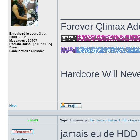
______________
Forever Qlimax Add
Enregistré le :
ven. 3 oct.
2008, 20:11
Messages :
19467
Pseudo Boinc :
[XTBA>TSA]
Biour
Localisation :
Grenoble
Hardcore Will Neve
Haut
Profil
chili69
Sujet du message :
Re: Serveur Fichier 1 / Stockage s
jamais eu de HDD 
Hors
Moderateur
ligne