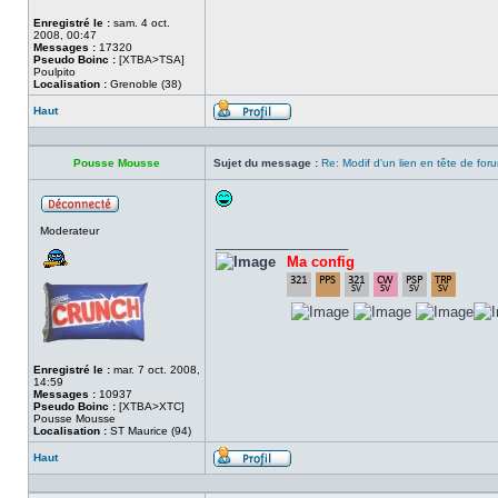
Enregistré le :
sam. 4 oct.
2008, 00:47
Messages :
17320
Pseudo Boinc :
[XTBA>TSA]
Poulpito
Localisation :
Grenoble (38)
Haut
Profil
Pousse Mousse
Sujet du message :
Re: Modif d'un lien en tête de for
Hors
Moderateur
ligne
_________________
Ma config
Enregistré le :
mar. 7 oct. 2008,
14:59
Messages :
10937
Pseudo Boinc :
[XTBA>XTC]
Pousse Mousse
Localisation :
ST Maurice (94)
Haut
Profil