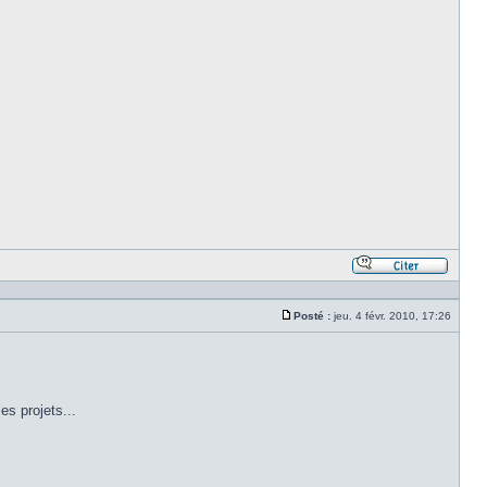
Répond
en
citant
Posté :
jeu. 4 févr. 2010, 17:26
le
Message
messa
es projets...