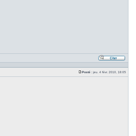
Répond
en
citant
Posté :
jeu. 4 févr. 2010, 18:05
le
Message
messa