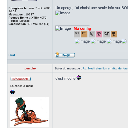
Un aperçu, j'ai choisi une seule info sur B
Enregistré le :
mar. 7 oct. 2008,
14:59
Messages :
10937
Pseudo Boinc :
[XTBA>XTC]
Pousse Mousse
_________________
Localisation :
ST Maurice (94)
Ma config
Haut
Profil
poulpito
Sujet du message :
Re: Modif d'un lien en tête de for
c'est moche
Hors
La chose a Biour
ligne