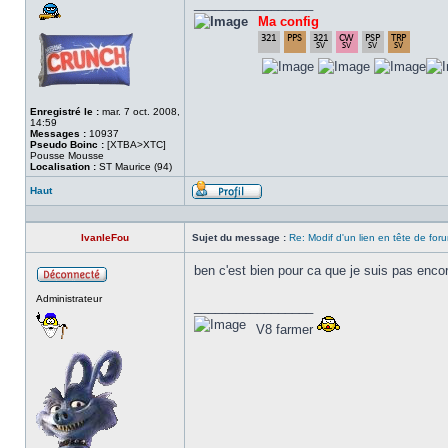
_________________
Ma config
Enregistré le :
mar. 7 oct. 2008,
14:59
Messages :
10937
Pseudo Boinc :
[XTBA>XTC]
Pousse Mousse
Localisation :
ST Maurice (94)
Haut
Profil
IvanleFou
Sujet du message :
Re: Modif d'un lien en tête de for
ben c'est bien pour ca que je suis pas encore
Hors
Administrateur
ligne
_________________
V8 farmer