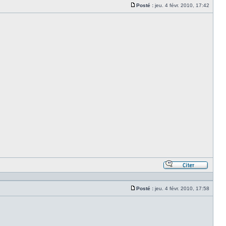
citant
Posté :
jeu. 4 févr. 2010, 17:42
le
Message
messa
Répond
en
citant
Posté :
jeu. 4 févr. 2010, 17:58
le
Message
messa