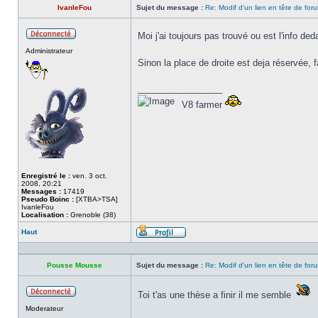
IvanleFou
Sujet du message :
Re: Modif d'un lien en tête de for
Moi j'ai toujours pas trouvé ou est l'info de
Hors
Administrateur
ligne
Sinon la place de droite est deja réservée, 
_________________
V8 farmer
Enregistré le :
ven. 3 oct.
2008, 20:21
Messages :
17419
Pseudo Boinc :
[XTBA>TSA]
IvanleFou
Localisation :
Grenoble (38)
Haut
Profil
Pousse Mousse
Sujet du message :
Re: Modif d'un lien en tête de for
Toi t'as une thèse a finir il me semble
Hors
Moderateur
ligne