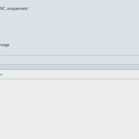
OINC uniquement :
um