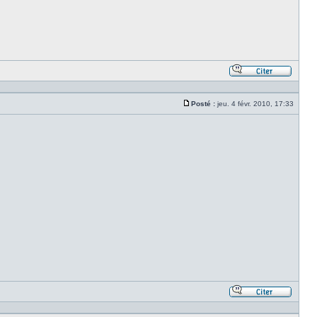
Répond
en
citant
Posté :
jeu. 4 févr. 2010, 17:33
le
Message
messa
Répond
en