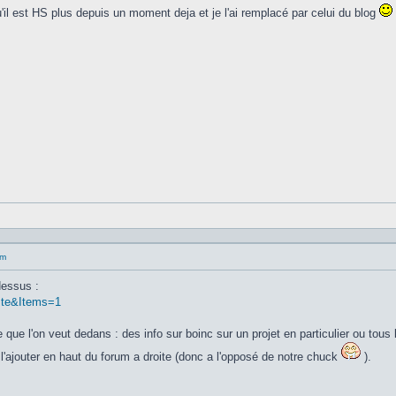
 qu'il est HS plus depuis un moment deja et je l'ai remplacé par celui du blog
um
dessus :
. te&Items=1
ue l'on veut dedans : des info sur boinc sur un projet en particulier ou tous l
 l'ajouter en haut du forum a droite (donc a l'opposé de notre chuck
).