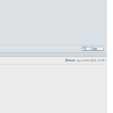
Répond
en
citant
Posté :
jeu. 4 févr. 2010, 17:30
le
Message
messa