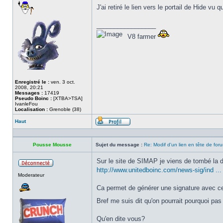
J'ai retiré le lien vers le portail de Hide vu
_________________
V8 farmer
Enregistré le :
ven. 3 oct.
2008, 20:21
Messages :
17419
Pseudo Boinc :
[XTBA>TSA]
IvanleFou
Localisation :
Grenoble (38)
Haut
Profil
Pousse Mousse
Sujet du message :
Re: Modif d'un lien en tête de for
Sur le site de SIMAP je viens de tombé la 
http://www.unitedboinc.com/news-sig/ind ..
Hors
Moderateur
ligne
Ca permet de générer une signature avec ce q
Bref me suis dit qu'on pourrait pourquoi pas
Qu'en dite vous?