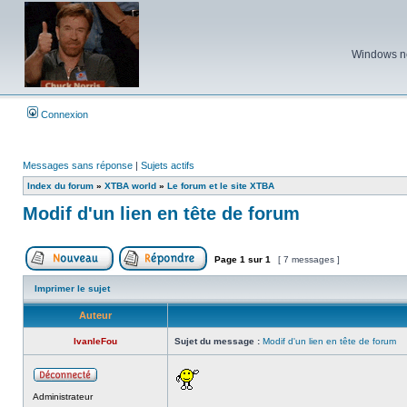
Windows ne 
Connexion
Messages sans réponse
|
Sujets actifs
Index du forum
»
XTBA world
»
Le forum et le site XTBA
Modif d'un lien en tête de forum
Page
1
sur
1
[ 7 messages ]
Poster un nouveau sujet
Répondre au sujet
Imprimer le sujet
Auteur
IvanleFou
Sujet du message :
Modif d'un lien en tête de forum
Hors
Administrateur
ligne