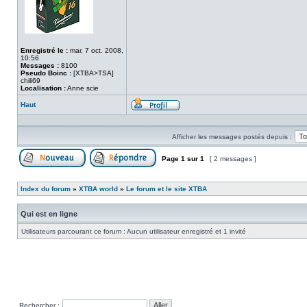
Enregistré le :
mar. 7 oct. 2008,
10:56
Messages :
8100
Pseudo Boinc :
[XTBA>TSA]
chili69
Localisation :
Anne scie
Haut
Profil
Afficher les messages postés depuis :
Page
1
sur
1
[ 2 messages ]
Poster un nouveau sujet
Répondre au sujet
Index du forum
»
XTBA world
»
Le forum et le site XTBA
Qui est en ligne
Utilisateurs parcourant ce forum : Aucun utilisateur enregistré et 1 invité
Rechercher :