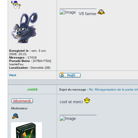
_________________
V8 farmer
Enregistré le :
ven. 3 oct.
2008, 20:21
Messages :
17419
Pseudo Boinc :
[XTBA>TSA]
IvanleFou
Localisation :
Grenoble (38)
Haut
Profil
chili69
Sujet du message :
Re: Réorganisation de la partie in
cool et merci
Hors
Moderateur
ligne
_________________