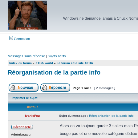
Windows ne demande jamais à Chuck Norris d'e
Connexion
Messages sans réponse
|
Sujets actifs
Index du forum
»
XTBA world
»
Le forum et le site XTBA
Réorganisation de la partie info
Page
1
sur
1
[ 2 messages ]
Poster un nouveau sujet
Répondre au sujet
Imprimer le sujet
Auteur
IvanleFou
Sujet du message :
Réorganisation de la partie info
Alors on va toujours garder 3 salles mais 
Hors
bouge pas et une nouvelle catégorie dédiée
Administrateur
ligne