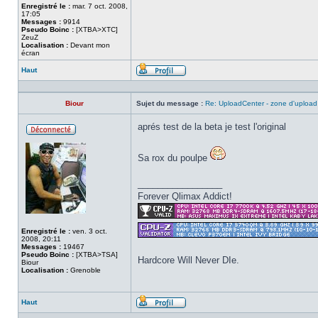
Enregistré le :
mar. 7 oct. 2008,
17:05
Messages :
9914
Pseudo Boinc :
[XTBA>XTC]
ZeuZ
Localisation :
Devant mon
écran
Haut
Profil
Biour
Sujet du message :
Re: UploadCenter - zone d'upload
aprés test de la beta je test l'original
Hors
ligne
Sa rox du poulpe
_________________
Forever Qlimax Addict!
Enregistré le :
ven. 3 oct.
2008, 20:11
Messages :
19467
Pseudo Boinc :
[XTBA>TSA]
Hardcore Will Never DIe.
Biour
Localisation :
Grenoble
Haut
Profil