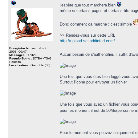
j'espère que tout marchera bien
même si certains pages et certains tits bug
Donc comment ca marche : c'est simple
>> Rendez-vous sur cette URL
http://upload.setiaddicted.com/
Enregistré le :
sam. 4 oct.
2008, 00:47
Aucun besoin de s'authentifier, il suffit d'a
Messages :
17320
Pseudo Boinc :
[XTBA>TSA]
Poulpito
Localisation :
Grenoble (38)
Une fois que vous êtes bien loggé vous ave
Surtout l'icone pour envoyer un fichier
Une fois que vous avez un fichier vous pou
pour les moment il est de 50Mo/personne ma
Pour le moment vous pouvez uniquement suppr