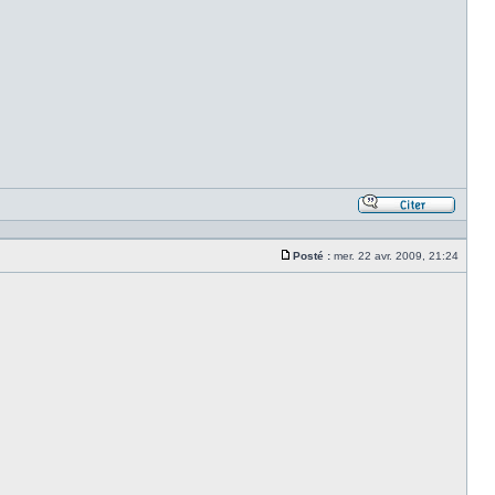
Répond
en
citant
Posté :
mer. 22 avr. 2009, 21:24
le
Message
messa