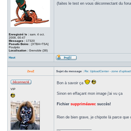
(faites le test en vous déconnectant du for
Enregistré le :
sam. 4 oct.
2008, 00:47
Messages :
17320
Pseudo Boinc :
[XTBA>TSA]
Poulpito
Localisation :
Grenoble (38)
Haut
Profil
ZeuZ
Sujet du message :
Re: UploadCenter - zone d'upload
Bon à savoir ça
Hors
VIP
ligne
Sinon en effaçant mon image j'ai vu ça
Fichier
suppriméavec
succès!
Rien de bien grave, je chipote là parce qu
_________________