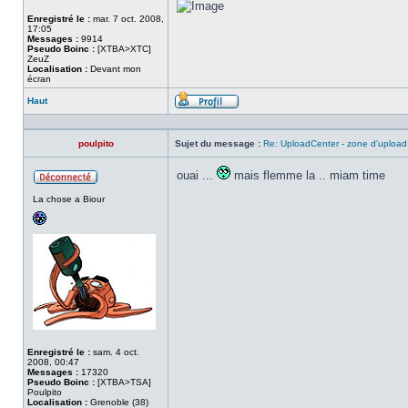
Enregistré le :
mar. 7 oct. 2008,
17:05
Messages :
9914
Pseudo Boinc :
[XTBA>XTC]
ZeuZ
Localisation :
Devant mon
écran
Haut
Profil
poulpito
Sujet du message :
Re: UploadCenter - zone d'upload
ouai ...
mais flemme la .. miam time
Hors
La chose a Biour
ligne
Enregistré le :
sam. 4 oct.
2008, 00:47
Messages :
17320
Pseudo Boinc :
[XTBA>TSA]
Poulpito
Localisation :
Grenoble (38)