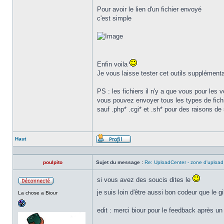
Pour avoir le lien d'un fichier envoyé
c'est simple
Enfin voila
Je vous laisse tester cet outils supplémenta
PS : les fichiers il n'y a que vous pour les v
vous pouvez envoyer tous les types de fich
sauf .php* .cgi* et .sh* pour des raisons de 
Haut
Profil
poulpito
Sujet du message :
Re: UploadCenter - zone d'upload
si vous avez des soucis dites le
Hors
je suis loin d'être aussi bon codeur que le g
La chose a Biour
ligne
edit : merci biour pour le feedback après u