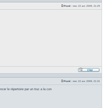
en
citant
Posté :
mer. 22 avr. 2009, 21:25
le
Message
messa
Répond
en
citant
Posté :
mer. 22 avr. 2009, 21:31
le
Message
messa
cer le répertoire par un truc a la con