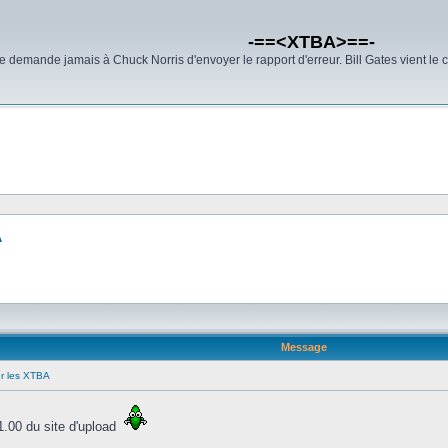
-==<XTBA>==-
demande jamais à Chuck Norris d'envoyer le rapport d'erreur. Bill Gates vient le 
A
Message
ur les XTBA
 1.00 du site d'upload