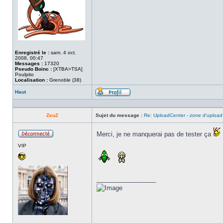
Enregistré le :
sam. 4 oct.
2008, 00:47
Messages :
17320
Pseudo Boinc :
[XTBA>TSA]
Poulpito
Localisation :
Grenoble (38)
Haut
Profil
ZeuZ
Sujet du message :
Re: UploadCenter - zone d'upload
Merci, je ne manquerai pas de tester ça
Hors
VIP
ligne
_________________