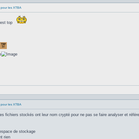
 pour les XTBA
'est top
 pour les XTBA
es fichiers stockés ont leur nom crypté pour ne pas se faire analyser et référen
 espace de stockage
t rien