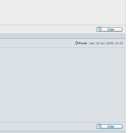
Répond
en
citant
Posté :
mer. 22 avr. 2009, 21:25
le
Message
messa
Répond