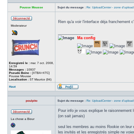
Pousse Mousse
Sujet du message :
Re: UploadCenter - zone d'upload
Rien qu'a voir l'interface déja franchement c
Hors
Moderateur
ligne
_________________
Ma config
Enregistré le :
mar. 7 oct. 2008,
14:59
Messages :
10937
Pseudo Boinc :
[XTBA>XTC]
Pousse Mousse
Localisation :
ST Maurice (94)
Haut
Profil
poulpito
Sujet du message :
Re: UploadCenter - zone d'upload
Pour info je vous explique le raisonnement l
(on sait jamais)
Hors
La chose a Biour
ligne
seul les membres au moins Rookie on leur
les invités et les enregistrés simple ne voien