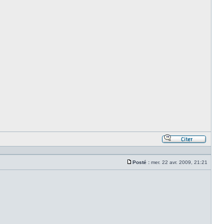
Répond
en
citant
Posté :
mer. 22 avr. 2009, 21:21
le
Message
messa