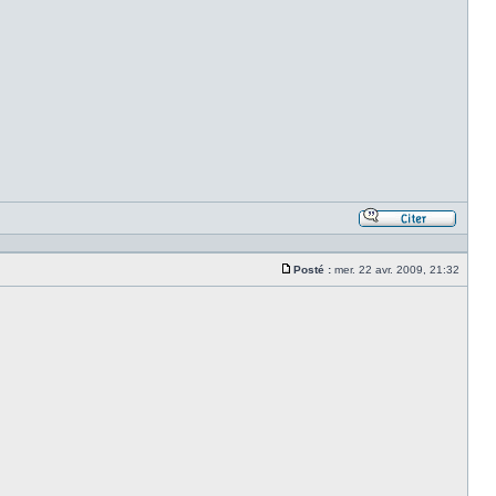
Répond
en
citant
Posté :
mer. 22 avr. 2009, 21:32
le
Message
messa