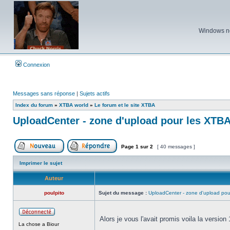
Windows ne 
Connexion
Messages sans réponse
|
Sujets actifs
Index du forum
»
XTBA world
»
Le forum et le site XTBA
UploadCenter - zone d'upload pour les XTB
Page
1
sur
2
[ 40 messages ]
Poster un nouveau sujet
Répondre au sujet
Imprimer le sujet
Auteur
poulpito
Sujet du message :
UploadCenter - zone d'upload po
Alors je vous l'avait promis voila la version
Hors
La chose a Biour
ligne