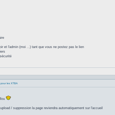
ire
oir et l'admin (moi ...) tant que vous ne postez pas le lien
iers
sécurité
 pour les XTBA
illou
n upload / suppression la page reviendra automatiquement sur l'accueil