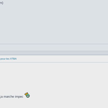
um)
 pour les XTBA
e ça marche impec