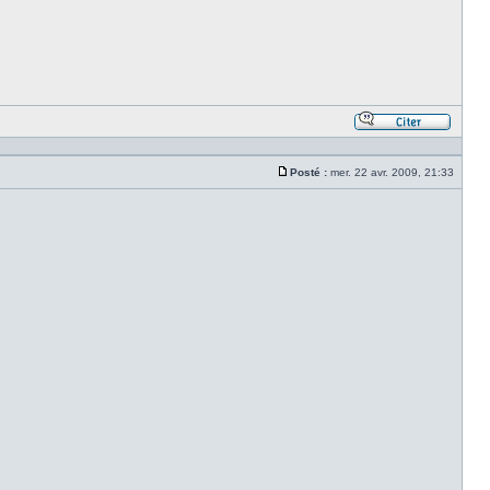
Répond
en
citant
Posté :
mer. 22 avr. 2009, 21:33
le
Message
messa