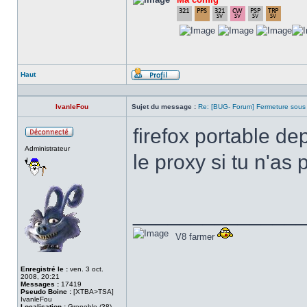
Haut
Profil
IvanleFou
Sujet du message :
Re: [BUG- Forum] Fermeture sous
firefox portable de
Hors
Administrateur
ligne
le proxy si tu n'as 
______________
V8 farmer
Enregistré le :
ven. 3 oct.
2008, 20:21
Messages :
17419
Pseudo Boinc :
[XTBA>TSA]
IvanleFou
Localisation :
Grenoble (38)