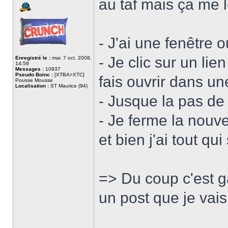
au taf mais ça me l
- J'ai une fenêtre o
- Je clic sur un li
Enregistré le :
mar. 7 oct. 2008,
14:59
Messages :
10937
Pseudo Boinc :
[XTBA>XTC]
fais ouvrir dans un
Pousse Mousse
Localisation :
ST Maurice (94)
- Jusque la pas de 
- Je ferme la nouv
et bien j'ai tout qu
=> Du coup c'est ga
un post que je vai