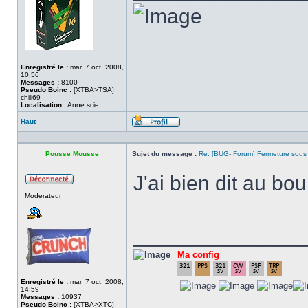
Enregistré le :
mar. 7 oct. 2008,
10:56
Messages :
8100
Pseudo Boinc :
[XTBA>TSA]
chili69
Localisation :
Anne scie
Haut
Profil
Pousse Mousse
Sujet du message :
Re: [BUG- Forum] Fermeture sous
J'ai bien dit au bo
Hors
Moderateur
ligne
______________
Ma config
Enregistré le :
mar. 7 oct. 2008,
14:59
Messages :
10937
Pseudo Boinc :
[XTBA>XTC]