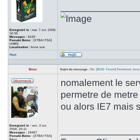
______________
Enregistré le :
mar. 7 oct. 2008,
10:56
Messages :
8100
Pseudo Boinc :
[XTBA>TSA]
chili69
Localisation :
Anne scie
Haut
Profil
Biour
Sujet du message :
Re: [BUG- Forum] Fermeture sous
nomalement le servi
Hors
ligne
permetre de metre
ou alors IE7 mais so
Enregistré le :
ven. 3 oct.
______________
2008, 20:11
Messages :
19467
Pseudo Boinc :
[XTBA>TSA]
Biour