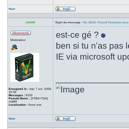
Haut
Profil
chili69
Sujet du message :
Re: [BUG- Forum] Fermeture sous
est-ce gé ?
Hors
Moderateur
ligne
ben si tu n'as pas l
IE via microsoft up
______________
Enregistré le :
mar. 7 oct. 2008,
10:56
Messages :
8100
Pseudo Boinc :
[XTBA>TSA]
chili69
Localisation :
Anne scie
Haut
Profil