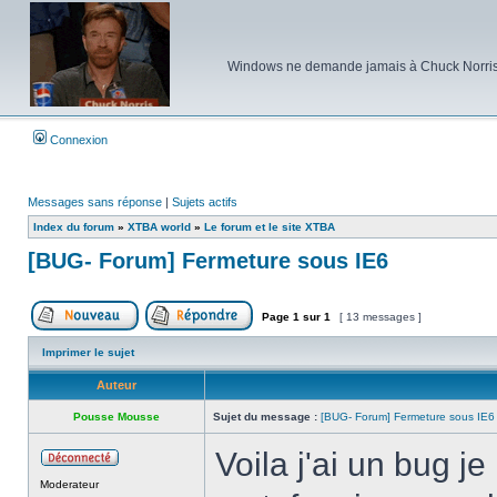
Windows ne demande jamais à Chuck Norris d'e
Connexion
Messages sans réponse
|
Sujets actifs
Index du forum
»
XTBA world
»
Le forum et le site XTBA
[BUG- Forum] Fermeture sous IE6
Page
1
sur
1
[ 13 messages ]
Poster un nouveau sujet
Répondre au sujet
Imprimer le sujet
Auteur
Pousse Mousse
Sujet du message :
[BUG- Forum] Fermeture sous IE6
Voila j'ai un bug je 
Hors
Moderateur
ligne