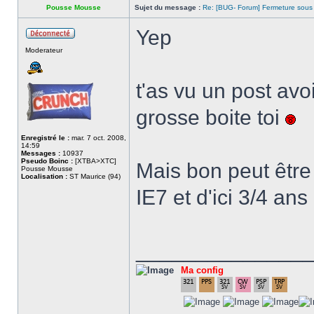
Pousse Mousse
Sujet du message :
Re: [BUG- Forum] Fermeture sous
Yep
Hors
Moderateur
ligne
t'as vu un post av
grosse boite toi
Enregistré le :
mar. 7 oct. 2008,
14:59
Messages :
10937
Pseudo Boinc :
[XTBA>XTC]
Mais bon peut être 
Pousse Mousse
Localisation :
ST Maurice (94)
IE7 et d'ici 3/4 an
______________
Ma config