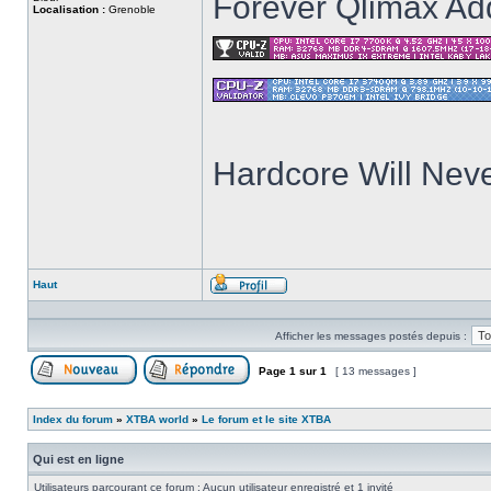
Forever Qlimax Add
Localisation :
Grenoble
Hardcore Will Neve
Haut
Profil
Afficher les messages postés depuis :
Page
1
sur
1
[ 13 messages ]
Poster un nouveau sujet
Répondre au sujet
Index du forum
»
XTBA world
»
Le forum et le site XTBA
Qui est en ligne
Utilisateurs parcourant ce forum : Aucun utilisateur enregistré et 1 invité