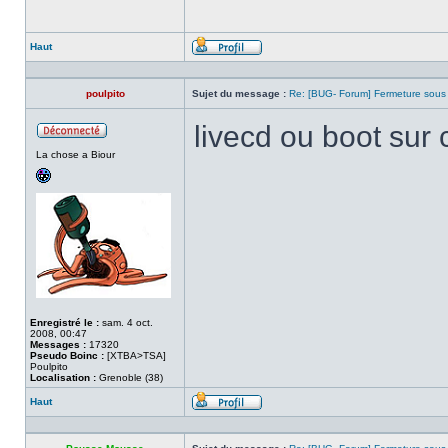
Haut
Profil
poulpito
Sujet du message :
Re: [BUG- Forum] Fermeture sous
livecd ou boot sur 
Hors
La chose a Biour
ligne
Enregistré le :
sam. 4 oct.
2008, 00:47
Messages :
17320
Pseudo Boinc :
[XTBA>TSA]
Poulpito
Localisation :
Grenoble (38)
Haut
Profil