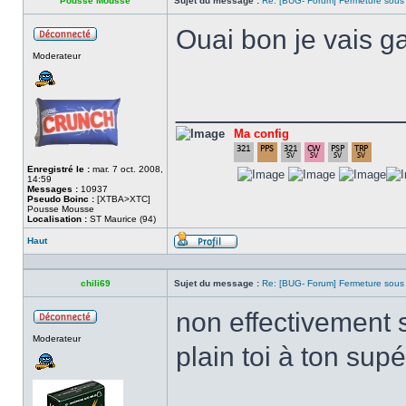
Pousse Mousse
Sujet du message :
Re: [BUG- Forum] Fermeture sous
Ouai bon je vais 
Hors
Moderateur
ligne
______________
Ma config
Enregistré le :
mar. 7 oct. 2008,
14:59
Messages :
10937
Pseudo Boinc :
[XTBA>XTC]
Pousse Mousse
Localisation :
ST Maurice (94)
Haut
Profil
chili69
Sujet du message :
Re: [BUG- Forum] Fermeture sous
non effectivement s
Hors
Moderateur
ligne
plain toi à ton sup