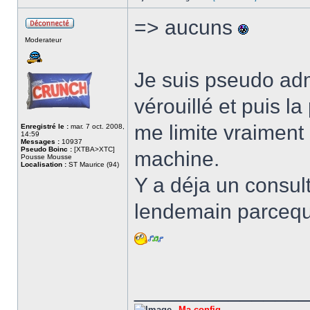
=> aucuns
Hors
Moderateur
ligne
Je suis pseudo adm
vérouillé et puis la 
me limite vraiment 
Enregistré le :
mar. 7 oct. 2008,
14:59
Messages :
10937
Pseudo Boinc :
[XTBA>XTC]
machine.
Pousse Mousse
Localisation :
ST Maurice (94)
Y a déja un consulta
lendemain parcequ'
______________
Ma config