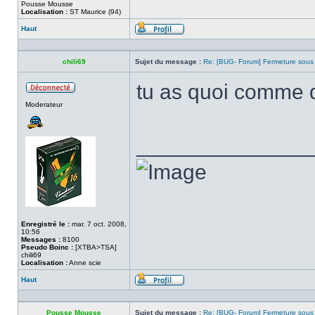
Pousse Mousse
Localisation :
ST Maurice (94)
Haut
Profil
chili69
Sujet du message :
Re: [BUG- Forum] Fermeture sous
tu as quoi comme d
Hors
Moderateur
ligne
______________
Enregistré le :
mar. 7 oct. 2008,
10:56
Messages :
8100
Pseudo Boinc :
[XTBA>TSA]
chili69
Localisation :
Anne scie
Haut
Profil
Pousse Mousse
Sujet du message :
Re: [BUG- Forum] Fermeture sous