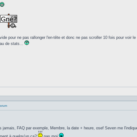
u
ide pour ne pas rallonger l'en-tête et donc ne pas scroller 10 fois pour voir 
eau de stats...
 forum
ers jamais, FAQ par exemple, Membre, la date + heure, osef Seven me l'indiq
iment à quelqu'un ça?
pas moi