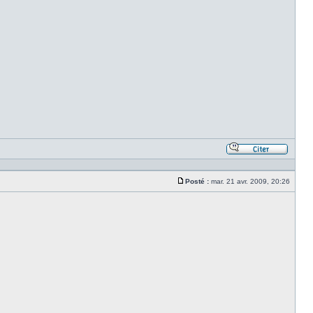
Répond
en
citant
Posté :
mar. 21 avr. 2009, 20:26
le
Message
messa