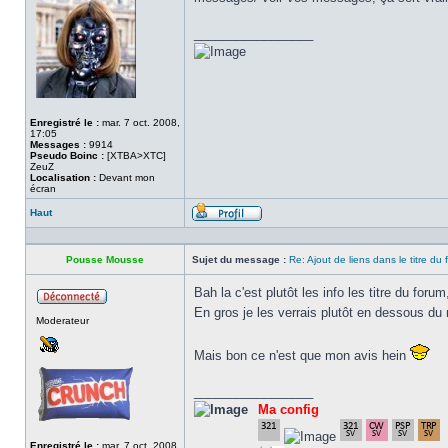
_________________
Enregistré le :
mar. 7 oct. 2008,
17:05
Messages :
9914
Pseudo Boinc :
[XTBA>XTC]
ZeuZ
Localisation :
Devant mon
écran
Haut
Profil
Pousse Mousse
Sujet du message :
Re: Ajout de liens dans le titre du
Bah la c'est plutôt les info les titre du foru
Hors
En gros je les verrais plutôt en dessous d
Moderateur
ligne
Mais bon ce n'est que mon avis hein
_________________
Ma config
Enregistré le :
mar. 7 oct. 2008,