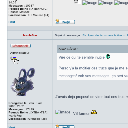
14:59
Messages :
10937
Pseudo Boinc :
[XTBA>XTC]
Pousse Mousse
Localisation :
ST Maurice (94)
Haut
Profil
IvanleFou
Sujet du message :
Re: Ajout de liens dans le titre du
ZeuZ a écrit :
Hors
Administrateur
ligne
Vire ce qui te semble inutile
Perso y'a la moitier des trucs que je me
messages/ voir vos messages, ça sert vr
J'avais deja proposé de virer tout ces truc 
Enregistré le :
ven. 3 oct.
2008, 20:21
_________________
Messages :
17419
Pseudo Boinc :
[XTBA>TSA]
V8 farmer
IvanleFou
Localisation :
Grenoble (38)
Haut