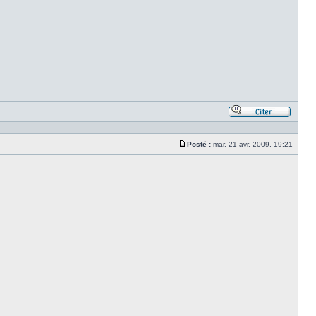
Répond
en
citant
Posté :
mar. 21 avr. 2009, 19:21
le
Message
messa