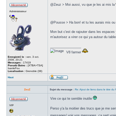
@Zeuz > Moi aussi, vu que je les ai mis la
Hors
Administrateur
ligne
@Pousse > Ha bon! et tu les aurais mis o
Mon but c'est de rajouter dans les espaces v
m'autorisez a virer ce qui ya autour du tabl
_________________
V8 farmer
Enregistré le :
ven. 3 oct.
2008, 20:21
Messages :
17419
Pseudo Boinc :
[XTBA>TSA]
IvanleFou
Localisation :
Grenoble (38)
Haut
Profil
ZeuZ
Sujet du message :
Re: Ajout de liens dans le titre du
Vire ce qui te semble inutile
Hors
VIP
ligne
Perso y'a la moitier des trucs que je me s
messages/ voir vos messages, ça sert vra