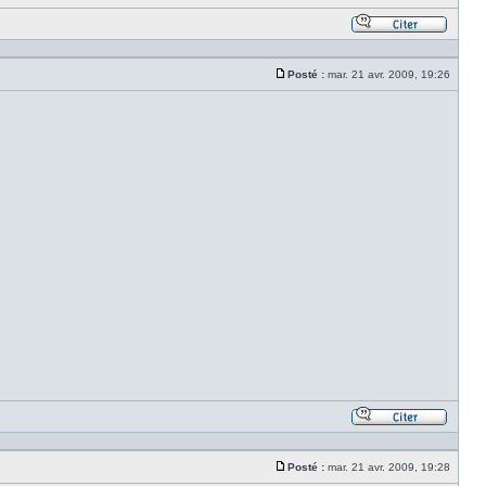
Répond
en
citant
Posté :
mar. 21 avr. 2009, 19:26
le
Message
messa
Répond
en
citant
Posté :
mar. 21 avr. 2009, 19:28
le
Message
messa