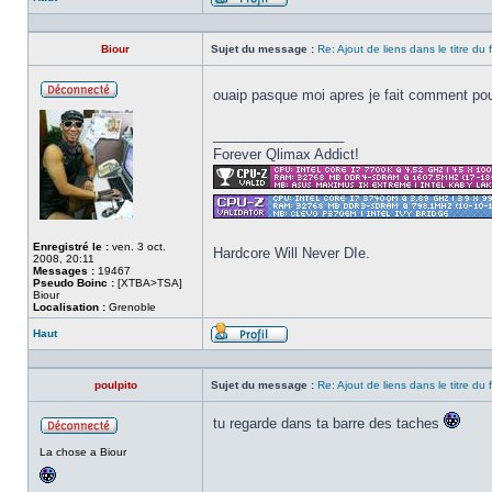
Profil
Biour
Sujet du message :
Re: Ajout de liens dans le titre du
ouaip pasque moi apres je fait comment pou
Hors
ligne
_________________
Forever Qlimax Addict!
Enregistré le :
ven. 3 oct.
Hardcore Will Never DIe.
2008, 20:11
Messages :
19467
Pseudo Boinc :
[XTBA>TSA]
Biour
Localisation :
Grenoble
Haut
Profil
poulpito
Sujet du message :
Re: Ajout de liens dans le titre du
tu regarde dans ta barre des taches
Hors
La chose a Biour
ligne