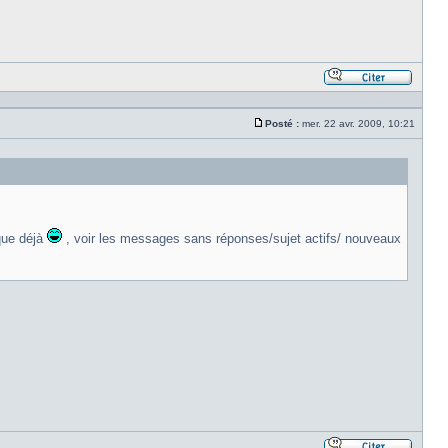
Répond
en
citant
Posté :
mer. 22 avr. 2009, 10:21
le
Message
messa
que déjà
, voir les messages sans réponses/sujet actifs/ nouveaux