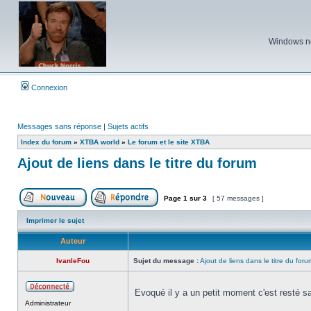
Windows ne 
Connexion
Messages sans réponse
|
Sujets actifs
Index du forum
»
XTBA world
»
Le forum et le site XTBA
Ajout de liens dans le titre du forum
Page
1
sur
3
[ 57 messages ]
Poster un nouveau sujet
Répondre au sujet
Imprimer le sujet
Auteur
IvanleFou
Sujet du message :
Ajout de liens dans le titre du foru
Evoqué il y a un petit moment c'est resté s
Hors
Administrateur
ligne