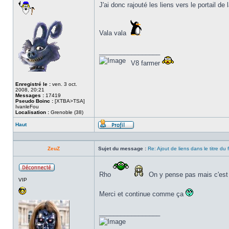
J'ai donc rajouté les liens vers le portail de
Vala vala
_________________
V8 farmer
Enregistré le :
ven. 3 oct.
2008, 20:21
Messages :
17419
Pseudo Boinc :
[XTBA>TSA]
IvanleFou
Localisation :
Grenoble (38)
Haut
Profil
ZeuZ
Sujet du message :
Re: Ajout de liens dans le titre du
Rho
On y pense pas mais c'es
Hors
VIP
ligne
Merci et continue comme ça
_________________