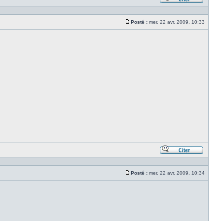
Répond
en
citant
Posté :
mer. 22 avr. 2009, 10:33
le
Message
messa
Répond
en
citant
Posté :
mer. 22 avr. 2009, 10:34
le
Message
messa