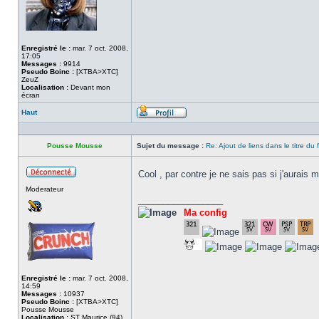
Enregistré le :
mar. 7 oct. 2008,
17:05
Messages :
9914
Pseudo Boinc :
[XTBA>XTC]
ZeuZ
Localisation :
Devant mon
écran
Haut
Profil
Pousse Mousse
Sujet du message :
Re: Ajout de liens dans le titre du
Cool , par contre je ne sais pas si j'aurais m
Hors
Moderateur
ligne
_________________
Ma config
Enregistré le :
mar. 7 oct. 2008,
14:59
Messages :
10937
Pseudo Boinc :
[XTBA>XTC]
Pousse Mousse
Localisation :
ST Maurice (94)