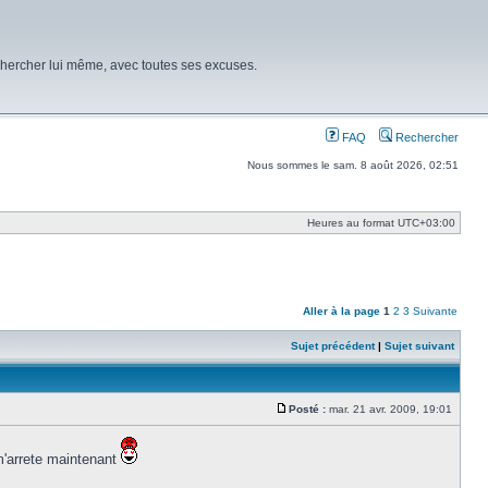
chercher lui même, avec toutes ses excuses.
FAQ
Rechercher
Nous sommes le sam. 8 août 2026, 02:51
Heures au format
UTC+03:00
Aller à la page
1
2
3
Suivante
Sujet précédent
|
Sujet suivant
Posté :
mar. 21 avr. 2009, 19:01
Message
 m'arrete maintenant