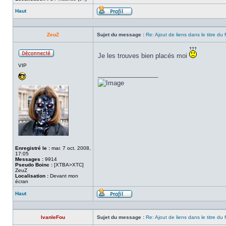
Haut
Profil
ZeuZ
Sujet du message :
Re: Ajout de liens dans le titre du
Je les trouves bien placés moi
Hors
VIP
ligne
_________________
Enregistré le :
mar. 7 oct. 2008,
17:05
Messages :
9914
Pseudo Boinc :
[XTBA>XTC]
ZeuZ
Localisation :
Devant mon
écran
Haut
Profil
IvanleFou
Sujet du message :
Re: Ajout de liens dans le titre du