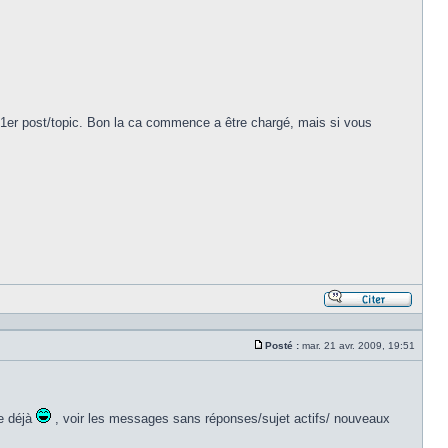
le 1er post/topic. Bon la ca commence a être chargé, mais si vous
Répond
en
citant
Posté :
mar. 21 avr. 2009, 19:51
le
Message
messa
ue déjà
, voir les messages sans réponses/sujet actifs/ nouveaux