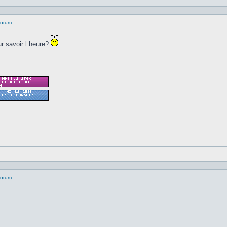
 forum
r savoir l heure?
 forum