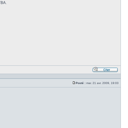
XTBA.
Répond
en
citant
Posté :
mar. 21 avr. 2009, 19:03
le
Message
messa