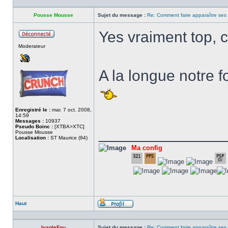
Pousse Mousse
Sujet du message :
Re: Comment faire apparaître ses s
Yes vraiment top, c
Hors
Moderateur
ligne
A la longue notre f
Enregistré le :
mar. 7 oct. 2008,
14:59
Messages :
10937
Pseudo Boinc :
[XTBA>XTC]
______________
Pousse Mousse
Localisation :
ST Maurice (94)
Ma config
Haut
Profil
IvanleFou
Sujet du message :
Re: Comment faire apparaître ses s