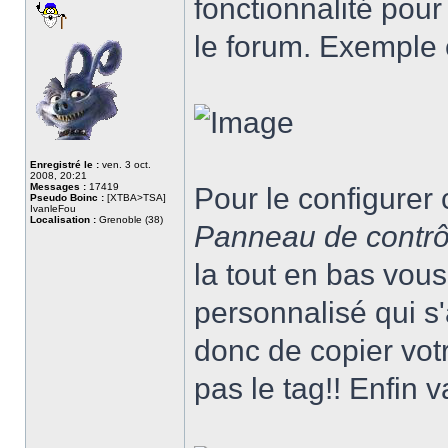
fonctionnalité pour
le forum. Exemple
Enregistré le :
ven. 3 oct.
2008, 20:21
Messages :
17419
Pour le configurer c'
Pseudo Boinc :
[XTBA>TSA]
IvanleFou
Localisation :
Grenoble (38)
Panneau de contrôle
la tout en bas vou
personnalisé qui s
donc de copier vot
pas le tag!! Enfin v