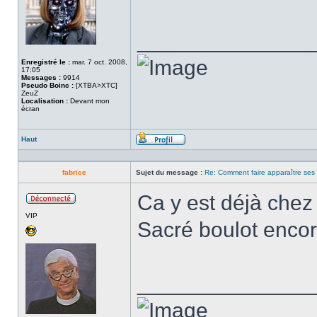
______________
Enregistré le :
mar. 7 oct. 2008,
17:05
Messages :
9914
Pseudo Boinc :
[XTBA>XTC]
ZeuZ
Localisation :
Devant mon
écran
Haut
Profil
fabrice
Sujet du message :
Re: Comment faire apparaître ses s
Ca y est déjà chez 
Hors
VIP
ligne
Sacré boulot enco
______________