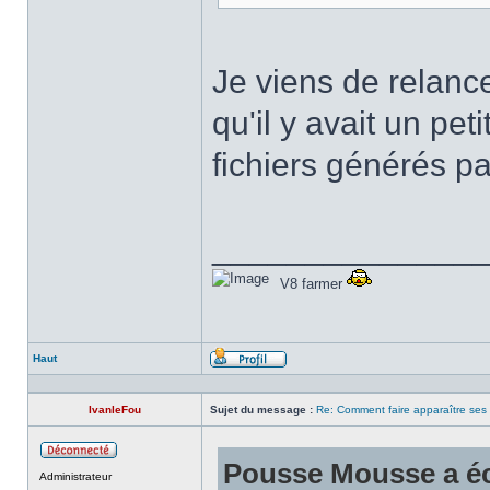
Je viens de relanc
qu'il y avait un pet
fichiers générés par
______________
V8 farmer
Haut
Profil
IvanleFou
Sujet du message :
Re: Comment faire apparaître ses s
Pousse Mousse a écr
Hors
Administrateur
ligne