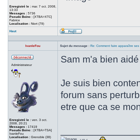
Enregistré le :
mar. 7 oct. 2008,
13:33
Messages :
5736
Pseudo Boinc :
[XTBA>XTC]
Fabrice
Localisation :
Niort (79)
Haut
Profil
IvanleFou
Sujet du message :
Re: Comment faire apparaître ses s
Sam m'a bien aidé
Hors
Administrateur
ligne
Je suis bien content
forum sans perturbe
etre que ca se mont
Enregistré le :
ven. 3 oct.
2008, 20:21
Messages :
17419
______________
Pseudo Boinc :
[XTBA>TSA]
IvanleFou
Localisation :
Grenoble (38)