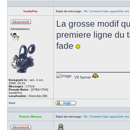
Profil
IvanleFou
Sujet du message :
Re: Comment faire apparaître ses s
La grosse modif qui
Hors
Administrateur
ligne
premiere ligne du t
fade
______________
V8 farmer
Enregistré le :
ven. 3 oct.
2008, 20:21
Messages :
17419
Pseudo Boinc :
[XTBA>TSA]
IvanleFou
Localisation :
Grenoble (38)
Haut
Profil
Pousse Mousse
Sujet du message :
Re: Comment faire apparaître ses s