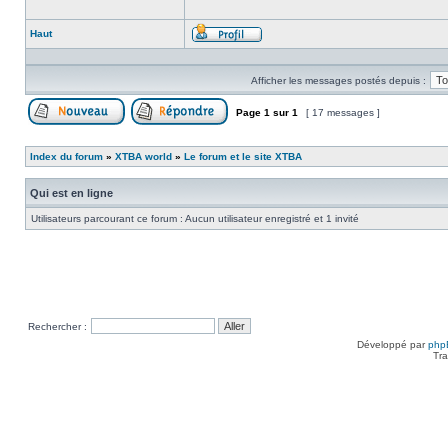
Haut
Profil
Afficher les messages postés depuis :
Page
1
sur
1
[ 17 messages ]
Poster un nouveau sujet
Répondre au sujet
Index du forum
»
XTBA world
»
Le forum et le site XTBA
Qui est en ligne
Utilisateurs parcourant ce forum : Aucun utilisateur enregistré et 1 invité
Rechercher :
Développé par
php
Tra