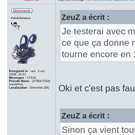
ZeuZ a écrit :
Hors
Administrateur
ligne
Je testerai avec m
ce que ça donne m
tourne encore en
Enregistré le :
ven. 3 oct.
2008, 20:21
Messages :
17419
Pseudo Boinc :
[XTBA>TSA]
IvanleFou
Oki et c'est pas fa
Localisation :
Grenoble (38)
ZeuZ a écrit :
Sinon ça vient tou