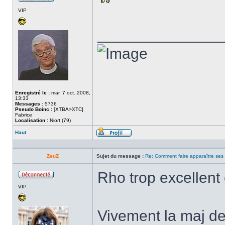
Hors
VIP
ligne
______________
Enregistré le :
mar. 7 oct. 2008,
13:33
Messages :
5736
Pseudo Boinc :
[XTBA>XTC]
Fabrice
Localisation :
Niort (79)
Haut
Profil
ZeuZ
Sujet du message :
Re: Comment faire apparaître ses s
Rho trop excellent
Hors
VIP
ligne
Vivement la maj de