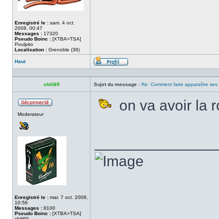
Enregistré le :
sam. 4 oct.
2008, 00:47
Messages :
17320
Pseudo Boinc :
[XTBA>TSA]
Poulpito
Localisation :
Grenoble (38)
Haut
Profil
chili69
Sujet du message :
Re: Comment faire apparaître ses s
on va avoir la 
Hors
Moderateur
ligne
______________
Enregistré le :
mar. 7 oct. 2008,
10:56
Messages :
8100
Pseudo Boinc :
[XTBA>TSA]
chili69