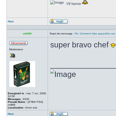
V8 farmer
Haut
Profil
chili69
Sujet du message :
Re: Comment faire apparaître ses s
super bravo chef
Hors
Moderateur
ligne
______________
Enregistré le :
mar. 7 oct. 2008,
10:56
Messages :
8100
Pseudo Boinc :
[XTBA>TSA]
chili69
Localisation :
Anne scie
Haut