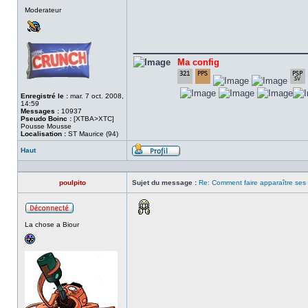
Hors
Moderateur
ligne
______________
Ma config
Enregistré le :
mar. 7 oct. 2008,
14:59
Messages :
10937
Pseudo Boinc :
[XTBA>XTC]
Pousse Mousse
Localisation :
ST Maurice (94)
Haut
Profil
poulpito
Sujet du message :
Re: Comment faire apparaître ses s
Hors
La chose a Biour
ligne