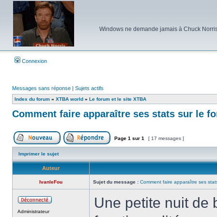
Windows ne demande jamais à Chuck Norris d'e
Connexion
Messages sans réponse
|
Sujets actifs
Index du forum
»
XTBA world
»
Le forum et le site XTBA
Comment faire apparaître ses stats sur le f
Page
1
sur
1
[ 17 messages ]
Poster un nouveau sujet
Répondre au sujet
Imprimer le sujet
Auteur
IvanleFou
Sujet du message :
Comment faire apparaître ses stats
Une petite nuit de b
Hors
Administrateur
ligne