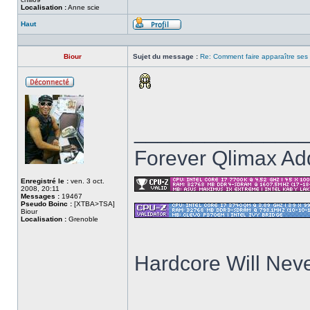
Localisation :
Anne scie
Haut
Profil
Biour
Sujet du message :
Re: Comment faire apparaître ses s
Hors
ligne
______________
Forever Qlimax Add
Enregistré le :
ven. 3 oct.
2008, 20:11
Messages :
19467
Pseudo Boinc :
[XTBA>TSA]
Biour
Localisation :
Grenoble
Hardcore Will Neve