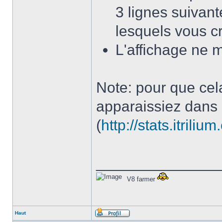
3 lignes suivan
lesquels vous c
L'affichage ne 
Note: pour que cel
apparaissiez dans 
(
http://stats.itriliu
______________
V8 farmer
Haut
Profil