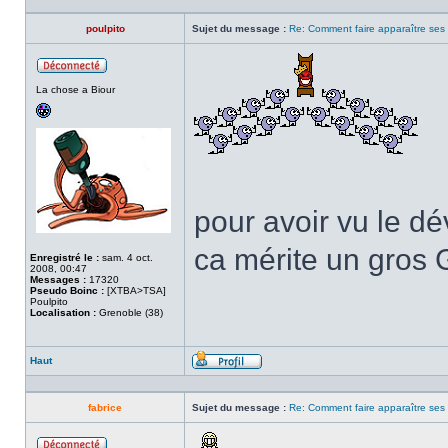
poulpito
Sujet du message :
Re: Comment faire apparaître ses s
Hors
La chose a Biour
ligne
pour avoir vu le d
ca mérite un gro
Enregistré le :
sam. 4 oct.
2008, 00:47
Messages :
17320
Pseudo Boinc :
[XTBA>TSA]
Poulpito
Localisation :
Grenoble (38)
Haut
Profil
fabrice
Sujet du message :
Re: Comment faire apparaître ses s