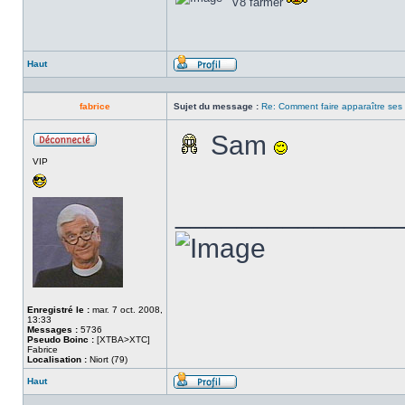
V8 farmer
Haut
Profil
fabrice
Sujet du message :
Re: Comment faire apparaître ses s
Sam
Hors
VIP
ligne
______________
Enregistré le :
mar. 7 oct. 2008,
13:33
Messages :
5736
Pseudo Boinc :
[XTBA>XTC]
Fabrice
Localisation :
Niort (79)
Haut
Profil