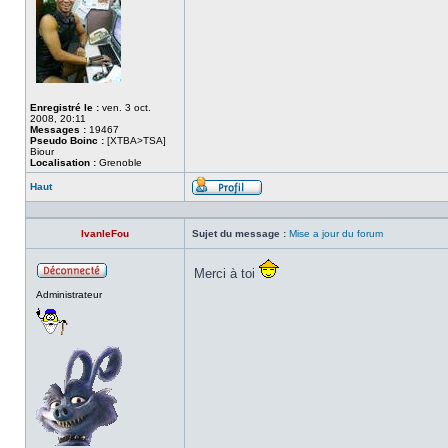
Enregistré le :
ven. 3 oct.
2008, 20:11
Messages :
19467
Pseudo Boinc :
[XTBA>TSA]
Biour
Localisation :
Grenoble
Haut
Profil
IvanleFou
Sujet du message :
Mise a jour du forum
Merci à toi
Hors
Administrateur
ligne