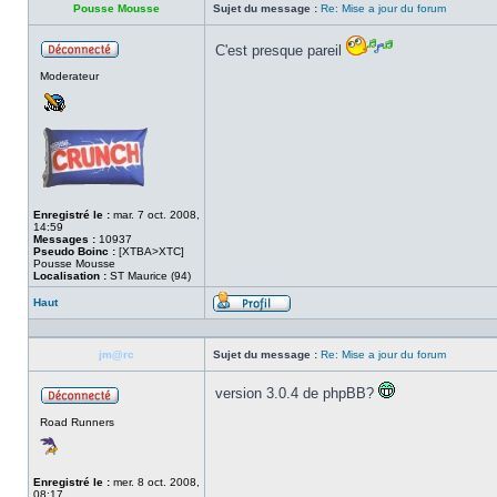
Pousse Mousse
Sujet du message :
Re: Mise a jour du forum
C'est presque pareil
Hors
Moderateur
ligne
Enregistré le :
mar. 7 oct. 2008,
14:59
Messages :
10937
Pseudo Boinc :
[XTBA>XTC]
Pousse Mousse
Localisation :
ST Maurice (94)
Haut
Profil
jm@rc
Sujet du message :
Re: Mise a jour du forum
version 3.0.4 de phpBB?
Hors
Road Runners
ligne
Enregistré le :
mer. 8 oct. 2008,
08:17