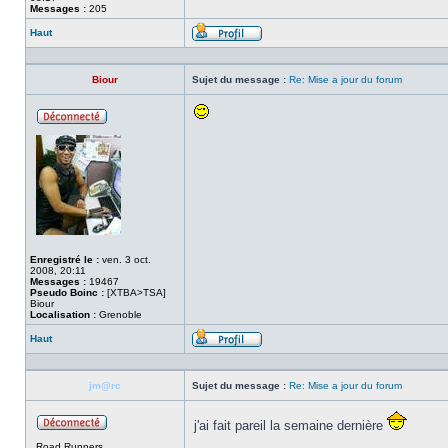
Messages :
205
Haut
Profil
Biour
Sujet du message :
Re: Mise a jour du forum
Hors
ligne
Enregistré le :
ven. 3 oct.
2008, 20:11
Messages :
19467
Pseudo Boinc :
[XTBA>TSA]
Biour
Localisation :
Grenoble
Haut
Profil
jm@rc
Sujet du message :
Re: Mise a jour du forum
j'ai fait pareil la semaine dernière
Hors
Road Runners
ligne