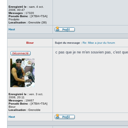
Enregistré le :
sam. 4 oct.
2008, 00:47
Messages :
17320
Pseudo Boinc :
[XTBA>TSA]
Poulpito
Localisation :
Grenoble (38)
Haut
Profil
Biour
Sujet du message :
Re: Mise a jour du forum
c pas que je ne m'en souvien pas, c'est que j
Hors
ligne
Enregistré le :
ven. 3 oct.
2008, 20:11
Messages :
19467
Pseudo Boinc :
[XTBA>TSA]
Biour
Localisation :
Grenoble
Haut
Profil