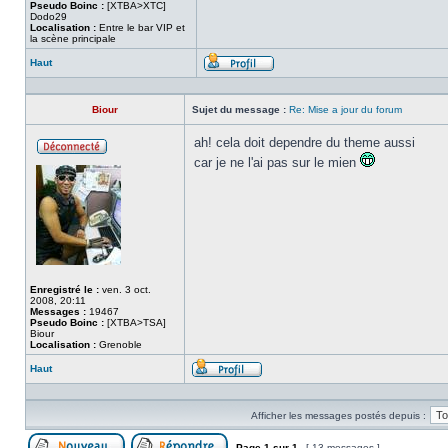
Pseudo Boinc :
[XTBA>XTC]
Dodo29
Localisation :
Entre le bar VIP et
la scène principale
Haut
Profil
Biour
Sujet du message :
Re: Mise a jour du forum
ah! cela doit dependre du theme aussi
Hors
car je ne l'ai pas sur le mien
ligne
Enregistré le :
ven. 3 oct.
2008, 20:11
Messages :
19467
Pseudo Boinc :
[XTBA>TSA]
Biour
Localisation :
Grenoble
Haut
Profil
Afficher les messages postés depuis :
Page
1
sur
1
[ 13 messages ]