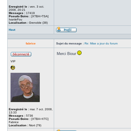
Enregistré le :
ven. 3 oct.
2008, 20:21
Messages :
17419
Pseudo Boinc :
[XTBA>TSA]
IvanleFou
Localisation :
Grenoble (38)
Haut
Profil
fabrice
Sujet du message :
Re: Mise a jour du forum
Merci Biour
Hors
VIP
ligne
Enregistré le :
mar. 7 oct. 2008,
13:33
Messages :
5736
Pseudo Boinc :
[XTBA>XTC]
Fabrice
Localisation :
Niort (79)