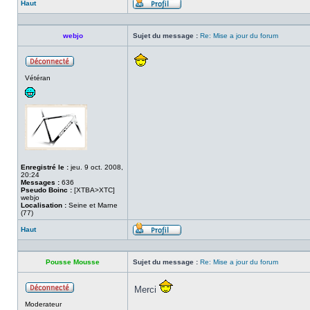
Haut
Profil
webjo
Sujet du message :
Re: Mise a jour du forum
Hors
Vétéran
ligne
Enregistré le :
jeu. 9 oct. 2008,
20:24
Messages :
636
Pseudo Boinc :
[XTBA>XTC]
webjo
Localisation :
Seine et Marne
(77)
Haut
Profil
Pousse Mousse
Sujet du message :
Re: Mise a jour du forum
Merci
Hors
Moderateur
ligne