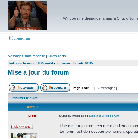
Windows ne demande jamais à Chuck Norris d'e
Connexion
Messages sans réponse
|
Sujets actifs
Index du forum
»
XTBA world
»
Le forum et le site XTBA
Mise a jour du forum
Page
1
sur
1
[ 13 messages ]
Poster un nouveau sujet
Répondre au sujet
Imprimer le sujet
Auteur
Biour
Sujet du message :
Mise a jour du Forum
Une mise a jour de securité a eu lieu aujou
Le forum est de nouveau pleinement operat
Hors
ligne