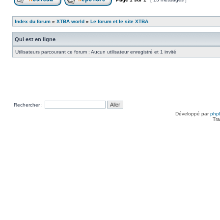
Poster un nouveau sujet
Répondre au sujet
Index du forum
»
XTBA world
»
Le forum et le site XTBA
Qui est en ligne
Utilisateurs parcourant ce forum : Aucun utilisateur enregistré et 1 invité
Rechercher :
Développé par
php
Tra