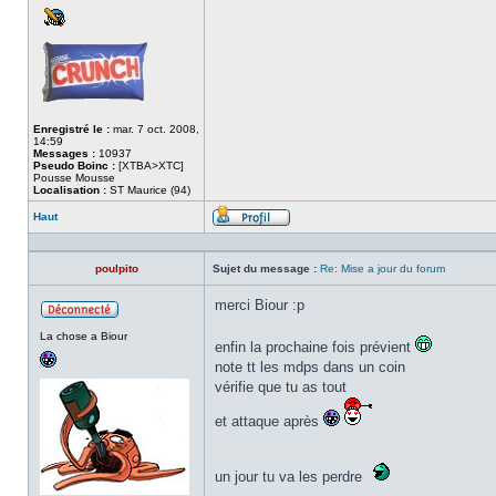
Enregistré le :
mar. 7 oct. 2008,
14:59
Messages :
10937
Pseudo Boinc :
[XTBA>XTC]
Pousse Mousse
Localisation :
ST Maurice (94)
Haut
Profil
poulpito
Sujet du message :
Re: Mise a jour du forum
merci Biour :p
Hors
La chose a Biour
ligne
enfin la prochaine fois prévient
note tt les mdps dans un coin
vérifie que tu as tout
et attaque après
un jour tu va les perdre